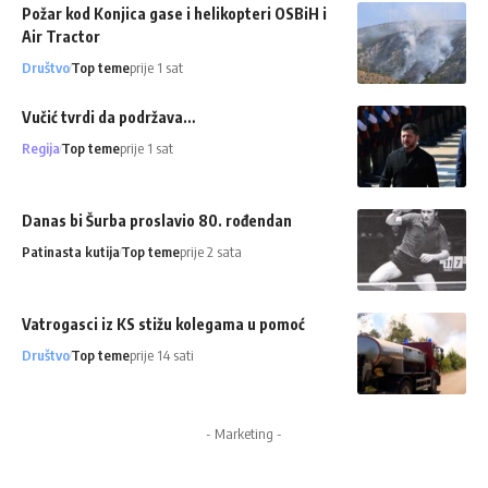
Požar kod Konjica gase i helikopteri OSBiH i
Air Tractor
Društvo
Top teme
prije 1 sat
Vučić tvrdi da podržava…
Regija
Top teme
prije 1 sat
Danas bi Šurba proslavio 80. rođendan
Patinasta kutija
Top teme
prije 2 sata
Vatrogasci iz KS stižu kolegama u pomoć
Društvo
Top teme
prije 14 sati
- Marketing -