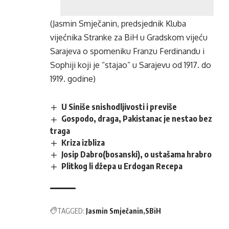
(Jasmin Smječanin, predsjednik Kluba
vijećnika Stranke za BiH u Gradskom vijeću
Sarajeva o spomeniku Franzu Ferdinandu i
Sophiji koji je “stajao” u Sarajevu od 1917. do
1919. godine)
U Siniše snishodljivosti i previše
Gospodo, draga, Pakistanac je nestao bez
traga
Kriza izbliza
Josip Dabro(bosanski), o ustašama hrabro
Plitkog li džepa u Erdogan Recepa
TAGGED:
Jasmin Smječanin
SBiH