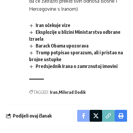
da će zatražiti prekid svih odnosa Bosne i
Hercegovine s Iranom)
Iran očekuje vize
Eksplozije u blizini Ministarstva odbrane
Izraela
Barack Obama upozorava
Trump potpisao sporazum, ali i pristao na
brojne ustupke
Predsjednik Irana o zamrznutoj imovini
TAGGED:
Iran
Milorad Dodik
Podijeli ovaj članak