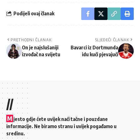
Podijeli ovaj članak
PRETHODNI ČLANAK
SLJEDEĆI ČLANAK
On je najslušaniji
Bavarci iz Dortmunda
izvođač na svijetu
idu kući pjevajući
//
M
jesto gdje ćete uvijek naći tačne i pouzdane
informacije. Ne biramo stranu i uvijek pogađamo u
sredinu.