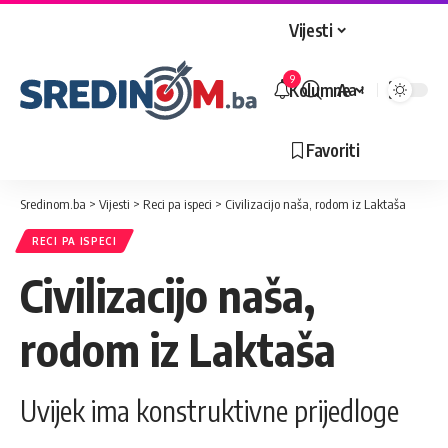
Vijesti
9
Kolumne
Aa
Veličina
slova
Favoriti
Sredinom.ba
>
Vijesti
>
Reci pa ispeci
>
Civilizacijo naša, rodom iz Laktaša
RECI PA ISPECI
Civilizacijo naša,
rodom iz Laktaša
Uvijek ima konstruktivne prijedloge