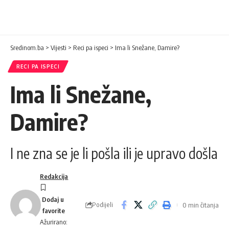
Sredinom.ba
>
Vijesti
>
Reci pa ispeci
>
Ima li Snežane, Damire?
RECI PA ISPECI
Ima li Snežane,
Damire?
I ne zna se je li pošla ili je upravo došla
Redakcija
Podijeli
0 min čitanja
Ažurirano: