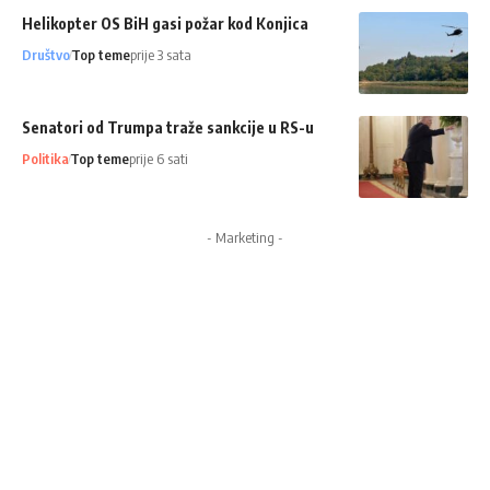
Helikopter OS BiH gasi požar kod Konjica
Društvo
Top teme
prije 3 sata
Senatori od Trumpa traže sankcije u RS-u
Politika
Top teme
prije 6 sati
- Marketing -