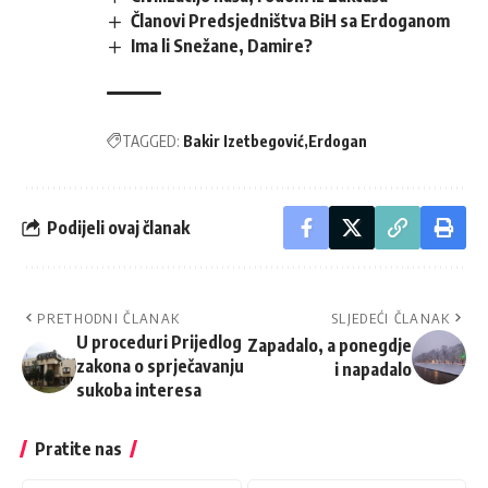
Članovi Predsjedništva BiH sa Erdoganom
Ima li Snežane, Damire?
TAGGED:
Bakir Izetbegović
Erdogan
Podijeli ovaj članak
PRETHODNI ČLANAK
SLJEDEĆI ČLANAK
U proceduri Prijedlog
Zapadalo, a ponegdje
zakona o sprječavanju
i napadalo
sukoba interesa
Pratite nas