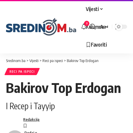
Vijesti
9
Kolumne
Aa
Veličina
slova
Favoriti
Sredinom.ba
>
Vijesti
>
Reci pa ispeci
>
Bakirov Top Erdogan
RECI PA ISPECI
Bakirov Top Erdogan
I Recep i Tayyip
Redakcija