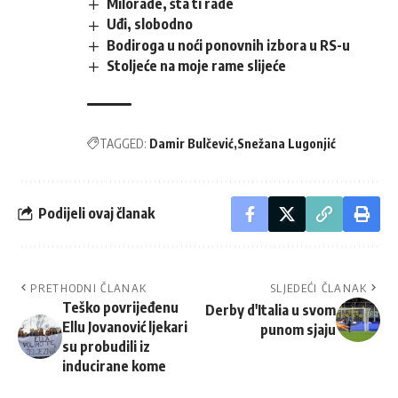
Milorade, šta ti rade
Uđi, slobodno
Bodiroga u noći ponovnih izbora u RS-u
Stoljeće na moje rame slijeće
TAGGED:
Damir Bulčević
Snežana Lugonjić
Podijeli ovaj članak
PRETHODNI ČLANAK
SLJEDEĆI ČLANAK
Teško povrijeđenu
Derby d'Italia u svom
Ellu Jovanović ljekari
punom sjaju
su probudili iz
inducirane kome