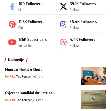
100
Followers
69.1K
Followers
Like
Follow
11.6K
Followers
56.4K
Followers
Pin
Follow
136K
Subscribers
4.4K
Followers
Subscribe
Follow
Najnovije
Ministar Hurtić u Ključu
Politika
Top teme
prije 3 sata
Ovjerene kandidatske liste za…
Politika
Top teme
prije 3 sata