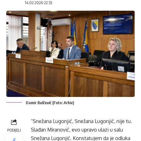
14.02.2026 22:33
Damir Bulčević (Foto: Arhiv)
“Snežana Lugonjić, Snežana Lugonjić, nije tu.
Slađan Miranović, evo upravo ulazi u salu
PODIJELI
Snežana Lugonjić. Konstatujem da je odluka