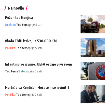
Najnovije
Požar kod Konjica
Društvo
Top teme
prije 5 sati
Vlada FBiH izdvojila 530.000 KM
Politika
Top teme
prije 5 sati
Infantino se izvinio, UEFA ostaje prvi svom
Top teme
Zabava
prije 5 sati
Hurtić pita Kordića – Hoćete li se izviniti?
Politika
Top teme
prije 7 sati