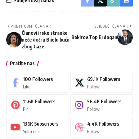
Podijeli ovaj članak
PRETHODNI ČLANAK
SLJEDEĆI ČLANAK
Članovi irske stranke
Bakirov Top Erdogan
neće doći u Bijelu kuću
zbog Gaze
Pratite nas
100
Followers
69.1K
Followers
Like
Follow
11.6K
Followers
56.4K
Followers
Pin
Follow
136K
Subscribers
4.4K
Followers
Subscribe
Follow