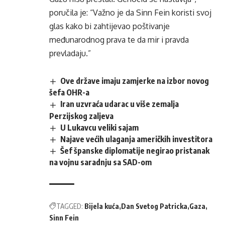
poručila je: “Važno je da Sinn Fein koristi svoj
glas kako bi zahtijevao poštivanje
međunarodnog prava te da mir i pravda
prevladaju.”
Ove države imaju zamjerke na izbor novog
šefa OHR-a
Iran uzvraća udarac u više zemalja
Perzijskog zaljeva
U Lukavcu veliki sajam
Najave većih ulaganja američkih investitora
Šef španske diplomatije negirao pristanak
na vojnu saradnju sa SAD-om
TAGGED:
Bijela kuća
Dan Svetog Patricka
Gaza
Sinn Fein