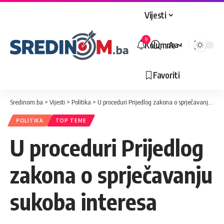
Vijesti
9
Kolumne
Aa
Veličina
slova
Favoriti
Sredinom.ba
>
Vijesti
>
Politika
>
U proceduri Prijedlog zakona o sprječavanju sukoba interesa
POLITIKA
TOP TEME
U proceduri Prijedlog
zakona o sprječavanju
sukoba interesa