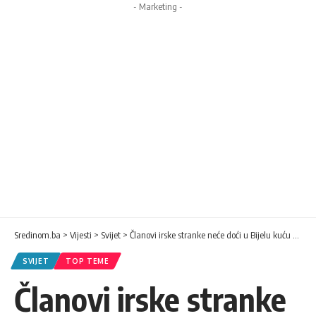
- Marketing -
Sredinom.ba
>
Vijesti
>
Svijet
>
Članovi irske stranke neće doći u Bijelu kuću zbog Gaze
SVIJET
TOP TEME
Članovi irske stranke