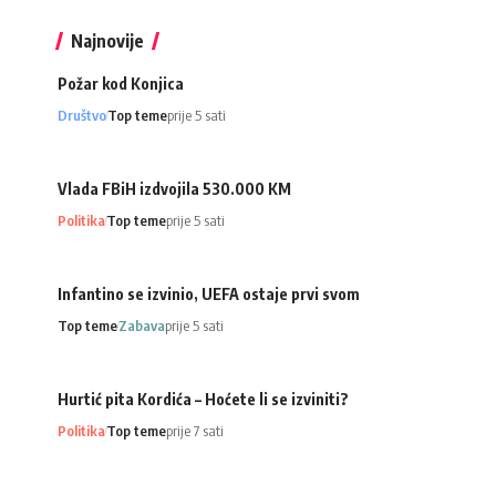
Najnovije
Požar kod Konjica
Društvo
Top teme
prije 5 sati
Vlada FBiH izdvojila 530.000 KM
Politika
Top teme
prije 5 sati
Infantino se izvinio, UEFA ostaje prvi svom
Top teme
Zabava
prije 5 sati
Hurtić pita Kordića – Hoćete li se izviniti?
Politika
Top teme
prije 7 sati