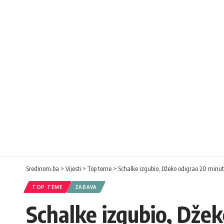
Sredinom.ba
>
Vijesti
>
Top teme
>
Schalke izgubio, Džeko odigrao 20 minu
TOP TEME
ZABAVA
Schalke izgubio, Dže