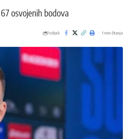
a 67 osvojenih bodova
Podijeli
1 min čitanja