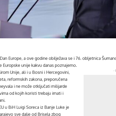
 Dan Europe, a ove godine obilježava se i 76. obljetnica Šumano
je Europske unije kakvu danas poznajemo.
-
irom Unije, ali i u Bosni i Hercegovini,
žeta, reformskih zakona, preporučena
neyvala i ne može otključati milijarde
ima od kojih koristi trebaju imati i
ni.
EU u BiH Luigi Soreca iz Banje Luke je
arajevo sve dalje od Brisela zbog