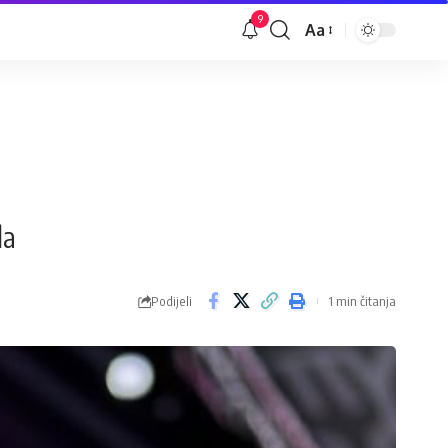
9
Aa
Veličina
slova
la
Podijeli
1 min čitanja