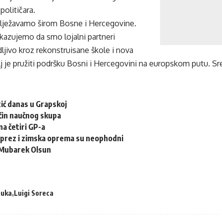
olitičara.
lježavamo širom Bosne i Hercegovine.
kazujemo da smo lojalni partneri
idljivo kroz rekonstruisane škole i nova
lj je pružiti podršku Bosni i Hercegovini na europskom putu. S
ić danas u Grapskoj
ćin naučnog skupa
a četiri GP-a
prez i zimska oprema su neophodni
 Mubarek Olsun
Luka
Luigi Soreca