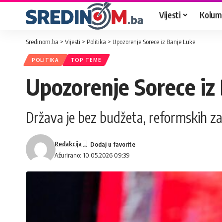
Vijesti
Kolum
Sredinom.ba
>
Vijesti
>
Politika
>
Upozorenje Sorece iz Banje Luke
POLITIKA
TOP TEME
Upozorenje Sorece iz
Država je bez budžeta, reformskih z
Redakcija
Ažurirano: 10.05.2026 09:39