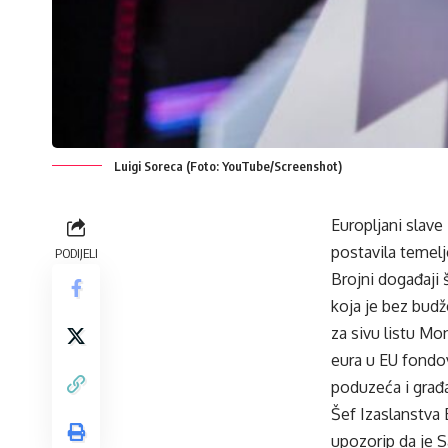
Luigi Soreca (Foto: YouTube/Screenshot)
Europljani slave
postavila temel
PODIJELI
Brojni događaji š
koja je bez bud
za sivu listu Mo
eura u EU fondov
poduzeća i građa
Šef Izaslanstva 
upozorip da je S