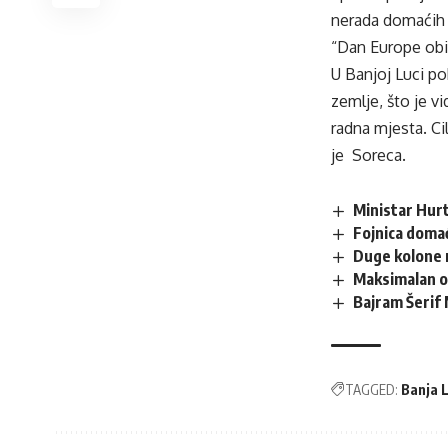
nerada domaćih p
“Dan Europe obi
U Banjoj Luci po
zemlje, što je v
radna mjesta. Ci
je Soreca.
Ministar Hurt
Fojnica doma
Duge kolone n
Maksimalan o
Bajram Šerif
TAGGED:
Banja 