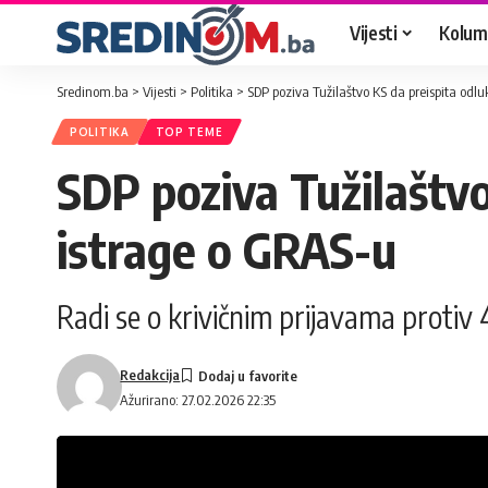
Vijesti
Kolum
Sredinom.ba
>
Vijesti
>
Politika
>
SDP poziva Tužilaštvo KS da preispita odl
POLITIKA
TOP TEME
SDP poziva Tužilaštv
istrage o GRAS-u
Radi se o krivičnim prijavama protiv
Redakcija
Ažurirano: 27.02.2026 22:35