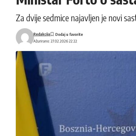
Za dvije sedmice najavljen je novi s
Redakcija
Ažurirano: 27.02.2026 22:22