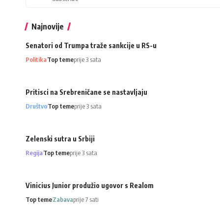
Najnovije
Senatori od Trumpa traže sankcije u RS-u
Politika
Top teme
prije 3 sata
Pritisci na Srebreničane se nastavljaju
Društvo
Top teme
prije 3 sata
Zelenski sutra u Srbiji
Regija
Top teme
prije 3 sata
Vinicius Junior produžio ugovor s Realom
Top teme
Zabava
prije 7 sati