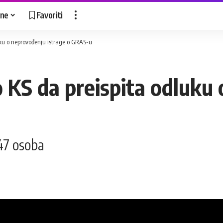
ne
Favoriti
uku o neprovođenju istrage o GRAS-u
o KS da preispita odluku
 47 osoba