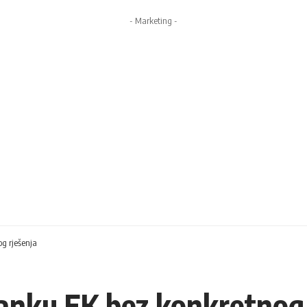
- Marketing -
og rješenja
tanku EK bez konkretnog 