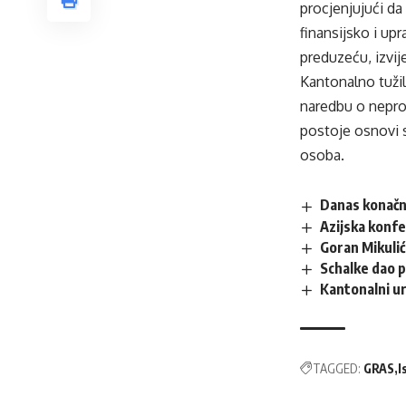
procjenjujući d
finansijsko i up
preduzeću, izvije
Kantonalno tuži
naredbu o nepro
postoje osnovi s
osoba.
Danas konačna
Azijska konfe
Goran Mikulić
Schalke dao p
Kantonalni ur
TAGGED:
GRAS
I