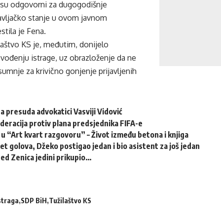
a su odgovorni za dugogodišnje
ravljačko stanje u ovom javnom
stila je Fena.
laštvo KS je, međutim, donijelo
vođenju istrage, uz obrazloženje da ne
umnje za krivično gonjenje prijavljenih
 presuda advokatici Vasviji Vidović
deracija protiv plana predsjednika FIFA-e
 u “Art kvart razgovoru” – Život između betona i knjiga
et golova, Džeko postigao jedan i bio asistent za još jedan
ed Zenica jedini prikupio…
straga
SDP BiH
Tužilaštvo KS