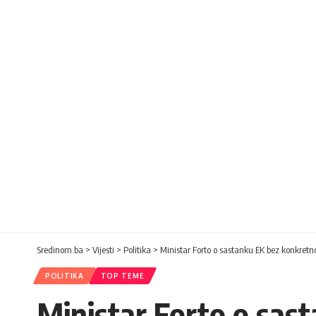
Sredinom.ba
>
Vijesti
>
Politika
>
Ministar Forto o sastanku EK bez konkretn
POLITIKA
TOP TEME
Ministar Forto o sas