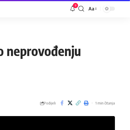
9
Aa
Veličina
slova
 o neprovođenju
Podijeli
1 min čitanja