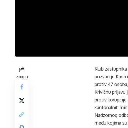
Klub zastupnika
pozvao je Kanton
PODIJELI
protiv 47 osoba
Krivičnu prijavu
protiv korupcije
kantonalnih mini
Nadzornog odbor
među kojima su i