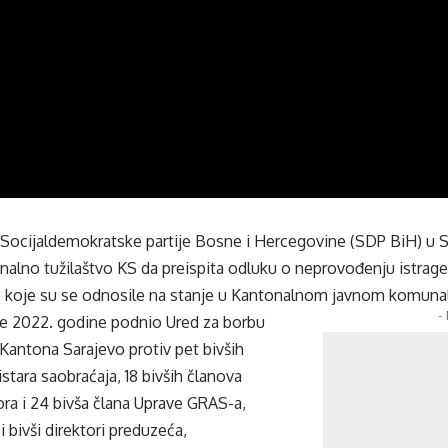
 Socijaldemokratske partije Bosne i Hercegovine (SDP BiH) u 
alno tužilaštvo KS da preispita odluku o neprovođenju istrage
, koje su se odnosile na stanje u Kantonalnom javnom komu
-
 je 2022. godine podnio Ured za borbu
 Kantona Sarajevo protiv pet bivših
stara saobraćaja, 18 bivših članova
a i 24 bivša člana Uprave GRAS-a,
 bivši direktori preduzeća,