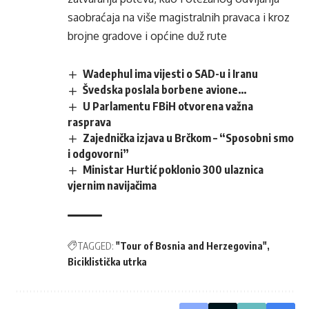
saobraćaja na više magistralnih pravaca i kroz
brojne gradove i općine duž rute
Wadephul ima vijesti o SAD-u i Iranu
Švedska poslala borbene avione…
U Parlamentu FBiH otvorena važna
rasprava
Zajednička izjava u Brčkom – “Sposobni smo
i odgovorni”
Ministar Hurtić poklonio 300 ulaznica
vjernim navijačima
TAGGED:
"Tour of Bosnia and Herzegovina"
Biciklistička utrka