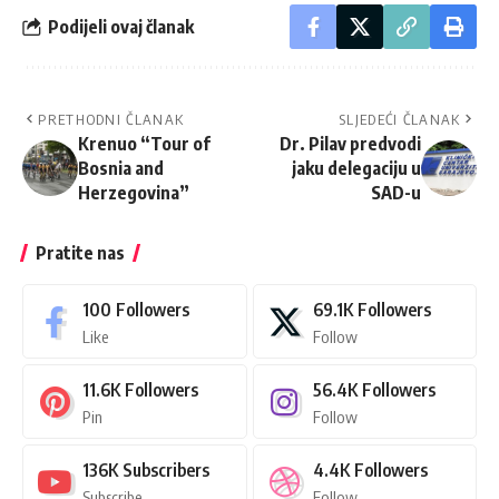
Podijeli ovaj članak
PRETHODNI ČLANAK
SLJEDEĆI ČLANAK
Krenuo “Tour of
Dr. Pilav predvodi
Bosnia and
jaku delegaciju u
Herzegovina”
SAD-u
Pratite nas
100
Followers
69.1K
Followers
Like
Follow
11.6K
Followers
56.4K
Followers
Pin
Follow
136K
Subscribers
4.4K
Followers
Subscribe
Follow