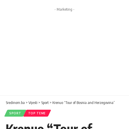
- Marketing -
Sredinom.ba
>
Vijesti
>
Sport
>
Krenuo “Tour of Bosnia and Herzegovina”
SPORT
TOP TEME
Krenuo “Tour of