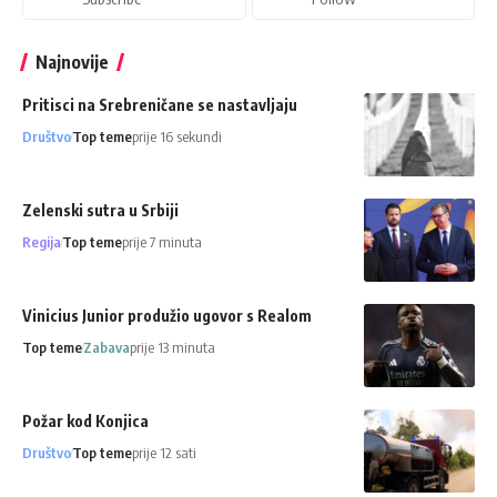
Najnovije
Pritisci na Srebreničane se nastavljaju
Društvo
Top teme
prije 16 sekundi
Zelenski sutra u Srbiji
Regija
Top teme
prije 7 minuta
Vinicius Junior produžio ugovor s Realom
Top teme
Zabava
prije 13 minuta
Požar kod Konjica
Društvo
Top teme
prije 12 sati