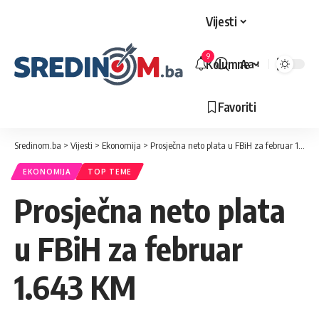
Vijesti
9
Kolumne
Aa
Veličina
slova
Favoriti
Sredinom.ba
>
Vijesti
>
Ekonomija
>
Prosječna neto plata u FBiH za februar 1.643 KM
EKONOMIJA
TOP TEME
Prosječna neto plata
u FBiH za februar
1.643 KM