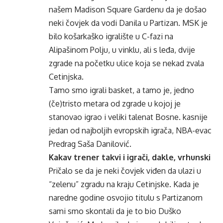
našem Madison Square Gardenu da je došao
neki čovjek da vodi Danila u Partizan. MSK je
bilo košarkaško igralište u C-fazi na
Alipašinom Polju, u vinklu, ali s leđa, dvije
zgrade na početku ulice koja se nekad zvala
Cetinjska.
Tamo smo igrali basket, a tamo je, jedno
(če)tristo metara od zgrade u kojoj je
stanovao igrao i veliki talenat Bosne. kasnije
jedan od najboljih evropskih igrača, NBA-evac
Predrag Saša Danilović.
Kakav trener takvi i igrači, dakle, vrhunski
Pričalo se da je neki čovjek viđen da ulazi u
“zelenu” zgradu na kraju Cetinjske. Kada je
naredne godine osvojio titulu s Partizanom
sami smo skontali da je to bio Duško