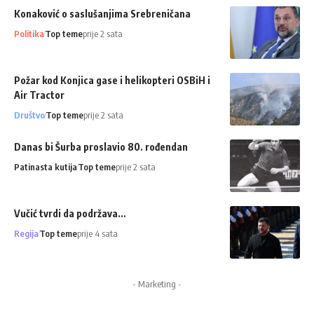
Konaković o saslušanjima Srebreničana
Politika
Top teme
prije 2 sata
Požar kod Konjica gase i helikopteri OSBiH i
Air Tractor
Društvo
Top teme
prije 2 sata
Danas bi Šurba proslavio 80. rođendan
Patinasta kutija
Top teme
prije 2 sata
Vučić tvrdi da podržava…
Regija
Top teme
prije 4 sata
- Marketing -