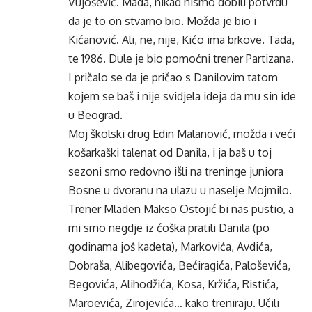
Vujošević. Mada, nikad nismo dobili potvrdu
da je to on stvarno bio. Možda je bio i
Kićanović. Ali, ne, nije, Kićo ima brkove. Tada,
te 1986. Dule je bio pomoćni trener Partizana.
I pričalo se da je pričao s Danilovim tatom
kojem se baš i nije svidjela ideja da mu sin ide
u Beograd.
Moj školski drug Edin Malanović, možda i veći
košarkaški talenat od Danila, i ja baš u toj
sezoni smo redovno išli na treninge juniora
Bosne u dvoranu na ulazu u naselje Mojmilo.
Trener Mladen Makso Ostojić bi nas pustio, a
mi smo negdje iz ćoška pratili Danila (po
godinama još kadeta), Markovića, Avdića,
Dobraša, Alibegovića, Bećiragića, Paloševića,
Begovića, Alihodžića, Kosa, Kržića, Ristića,
Maroevića, Zirojevića… kako treniraju. Učili