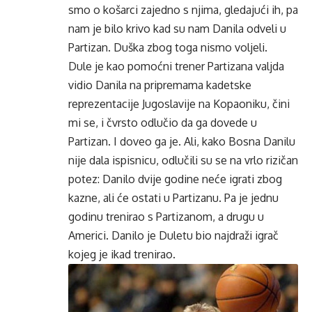
smo o košarci zajedno s njima, gledajući ih, pa
nam je bilo krivo kad su nam Danila odveli u
Partizan. Duška zbog toga nismo voljeli.
Dule je kao pomoćni trener Partizana valjda
vidio Danila na pripremama kadetske
reprezentacije Jugoslavije na Kopaoniku, čini
mi se, i čvrsto odlučio da ga dovede u
Partizan. I doveo ga je. Ali, kako Bosna Danilu
nije dala ispisnicu, odlučili su se na vrlo rizičan
potez: Danilo dvije godine neće igrati zbog
kazne, ali će ostati u Partizanu. Pa je jednu
godinu trenirao s Partizanom, a drugu u
Americi. Danilo je Duletu bio najdraži igrač
kojeg je ikad trenirao.