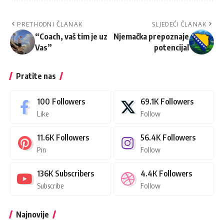
PRETHODNI ČLANAK
SLJEDEĆI ČLANAK
“Coach, vaš tim je uz
Njemačka prepoznaje
Vas”
potencijal
Pratite nas
100
Followers
69.1K
Followers
Like
Follow
11.6K
Followers
56.4K
Followers
Pin
Follow
136K
Subscribers
4.4K
Followers
Subscribe
Follow
Najnovije