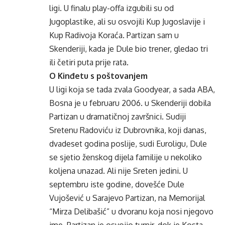
ligi. U finalu play-offa izgubili su od
Jugoplastike, ali su osvojili Kup Jugoslavije i
Kup Radivoja Koraća. Partizan sam u
Skenderiji, kada je Dule bio trener, gledao tri
ili četiri puta prije rata.
O Kinđetu s poštovanjem
U ligi koja se tada zvala Goodyear, a sada ABA,
Bosna je u februaru 2006. u Skenderiji dobila
Partizan u dramatičnoj završnici. Sudiji
Sretenu Radoviću iz Dubrovnika, koji danas,
dvadeset godina poslije, sudi Euroligu, Dule
se sjetio ženskog dijela familije u nekoliko
koljena unazad. Ali nije Sreten jedini. U
septembru iste godine, dovešće Dule
Vujošević u Sarajevo Partizan, na Memorijal
“Mirza Delibašić” u dvoranu koja nosi njegovo
ime. Partizan je osvojio turnir, dok je Kosta