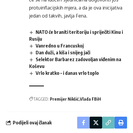
protuinflacijskih mjera, a da je ova inicijativa
jedan od takvih, javlja Fena.
NATO će braniti teritoriju i spriječiti Kinu i
Rusiju
Vanredno u Francuskoj
Dan duži, a kiša i snijeg jači
Selektor Barbarez zadovoljan viđenim na
Koševu
Vrlo kratko – i danas vrlo toplo
TAGGED:
Premijer Nikšić
Vlada FBiH
Podijeli ovaj članak