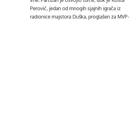
Perović, jedan od mnogih sjajnih igrača iz
radionice majstora Duška, proglašen za MVP-
a.
“Sa Mirzom sam imao prijateljski odnos,
upoznao sam ga kad sam postao trener
Partizana. Upoznao sam čovjeka mekog srca,
plemenite duše. Koliko je on bio veliki
sportsta, bio je i veliki čovjek”, rekao je Duško
Vujošević trinaest godina kasnije, kada je na
isti turnir doveo rumunski Cluj.
Volio je Duško knjige, poklanjao ih svojim
igračima, a jednom je u Sarajevu, na
prodajnom mjestu u krugu Begove džamije,
kupio većinu knjiga koje su bile tu. Ako nije i
sve, zasad nema potvrde. Kada sam 2010.
boravio u njegovom kabinetu ispod sjeverne