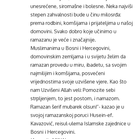
unesrećene, siromašne i bolesne. Neka najviši
stepen zahvalnosti bude u činu milosrđa:
prema rodbini, komšijama i prijateljima u našoj
domovini. Svako dobro koje učinimo u
ramazanu je veće i značajnije.
Muslimanima u Bosni i Hercegovini,
domovinskim zemljama i u svijetu želim da
ramazan provedu u miru, ibadetu, sa svojim
najmilijim i komšijama, posvećeni
vrijednostima svoje uzvišene vjere. Kao što
nam Uzvišeni Allah veli: Pomozite sebi
strpljenjem, to jest postom, i namazom.
Ramazan šerif mubarek olsun!”- kazao je u
svojoj ramazanskoj poruci Husein-ef.
Kavazović, reisul-ulema Islamske zajednice u
Bosni i Hercegovini.