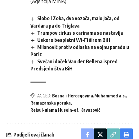
(Agencija MINA)
Slobo i Zoka, dva vozača, malo jača, od
Vardara pa do Triglava
Trumpov cirkus s carinama se nastavlja
Uskoro besplatni Wi-Fi širom BiH
Milanović protiv odlaska na vojnu paradu u
Pariz
Svečani doček Van der Bellena ispred
Predsjedništva BiH
TAGGED:
Bosna i Hercegovina
Muhammed a.s.
Ramazanska poruka
Reisul-ulema Husein-ef. Kavazović
Podijeli ovaj članak