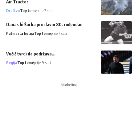
Air Tractor
Društvo
Top teme
prije 7 sati
Danas bi Šurba proslavio 80. rođendan
Patinasta kutija
Top teme
prije 7 sati
Vučić tvrdi da podržava…
Regija
Top teme
prije 9 sati
- Marketing -