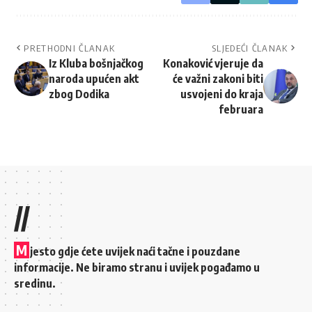
PRETHODNI ČLANAK
SLJEDEĆI ČLANAK
Iz Kluba bošnjačkog
Konaković vjeruje da
naroda upućen akt
će važni zakoni biti
zbog Dodika
usvojeni do kraja
februara
//
M
jesto gdje ćete uvijek naći tačne i pouzdane
informacije. Ne biramo stranu i uvijek pogađamo u
sredinu.