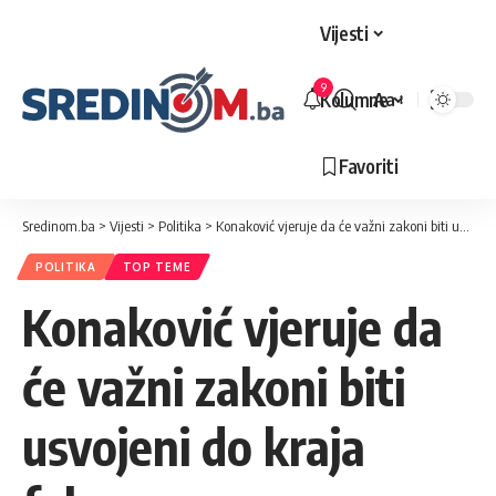
Vijesti
9
Kolumne
Aa
Veličina
slova
Favoriti
Sredinom.ba
>
Vijesti
>
Politika
>
Konaković vjeruje da će važni zakoni biti usvojeni do kraja februara
POLITIKA
TOP TEME
Konaković vjeruje da
će važni zakoni biti
usvojeni do kraja