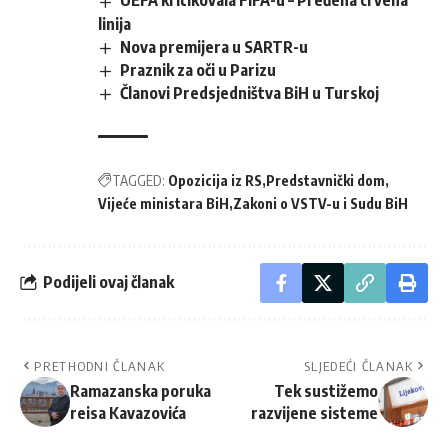
UEFA kritikovala FIFA-u – Pređena crvena
linija
Nova premijera u SARTR-u
Praznik za oči u Parizu
Članovi Predsjedništva BiH u Turskoj
TAGGED:
Opozicija iz RS
Predstavnički dom
Vijeće ministara BiH
Zakoni o VSTV-u i Sudu BiH
Podijeli ovaj članak
PRETHODNI ČLANAK
SLJEDEĆI ČLANAK
Ramazanska poruka
Tek sustižemo
reisa Kavazovića
razvijene sisteme