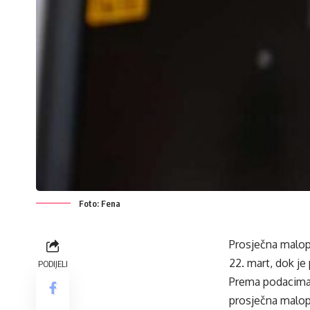
Foto: Fena
Prosječna malop
22. mart, dok je
PODIJELI
Prema podacima 
prosječna malopr