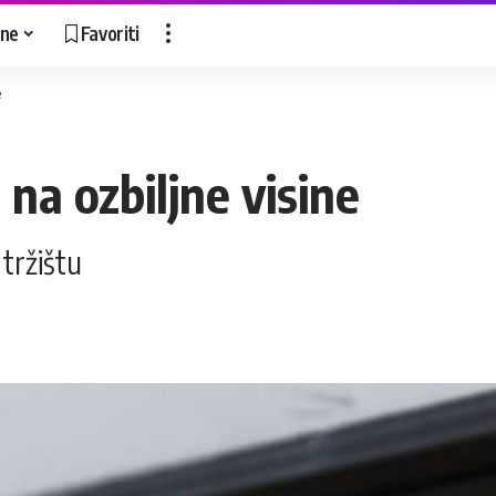
ne
Favoriti
e
 na ozbiljne visine
tržištu