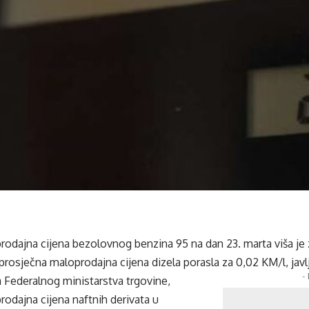
rodajna cijena bezolovnog benzina 95 na dan 23. marta viša je
 prosječna maloprodajna cijena dizela porasla za 0,02 KM/l, javl
-
Federalnog ministarstva trgovine,
odajna cijena naftnih derivata u