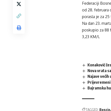
Federaciji Bosn
od 28. februara 
porasla je za 25
Na dan 23. marta
poskupio za 88 f
3,23 KM/l.
Konaković če
Nova vrata sa
Najave većih 
Prijevremeni
Bajramska hu
TAGGED:
Benzin