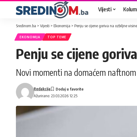
Vijesti
Kolum
Sredinom.ba
>
Vijesti
>
Ekonomija
>
Penju se cijene goriva na ozbiljne visin
EKONOMIJA
TOP TEME
Penju se cijene goriva
Novi momenti na domaćem naftnom 
Redakcija
Ažurirano: 23.03.2026 12:25