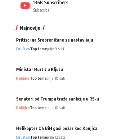
136K
Subscribers
Subscribe
Najnovije
Pritisci na Srebreničane se nastavljaju
Društvo
Top teme
prije 9 sati
Ministar Hurtić u Ključu
Politika
Top teme
prije 10 sati
Senatori od Trumpa traže sankcije u RS-u
Politika
Top teme
prije 10 sati
Helikopter OS BiH gasi požar kod Konjica
Društvo
Top teme
prije 12 sati