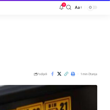
9
Aa
Veličina
slova
Podijeli
1 min čitanja