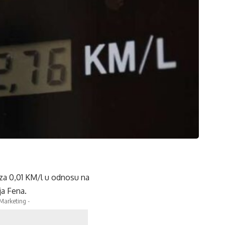
 za 0,01 KM/l u odnosu na
ja Fena.
 Marketing -