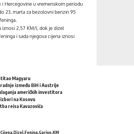
e i Hercegovine u vremenskom periodu
do 23. marta za bezolovni benzin 95
 feninga.
 iznosi 2,57 KM/l, dok je dizel
eninga i sada njegova cijena iznosi
stitao Magyaru
radnje između BiH i Austrije
ulaganja američkih investitora
 izbori na Kosovu
tba reisa Kavazovića
Cijena
Dizel
Fening
Gorivo
KM