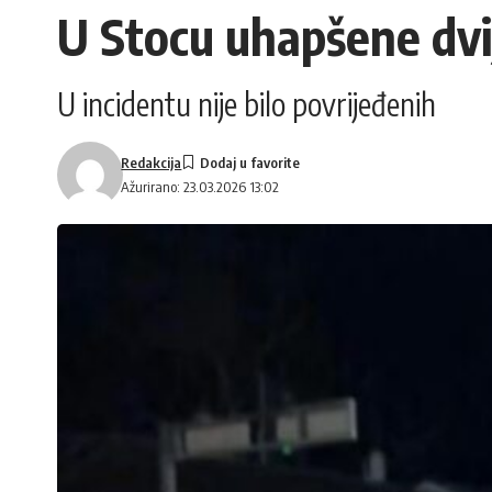
U Stocu uhapšene dvi
U incidentu nije bilo povrijeđenih
Redakcija
Ažurirano: 23.03.2026 13:02