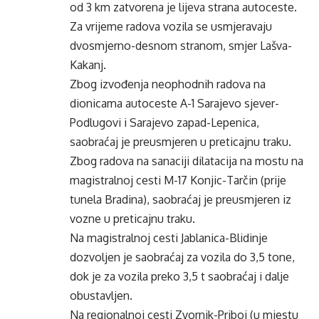
od 3 km zatvorena je lijeva strana autoceste.
Za vrijeme radova vozila se usmjeravaju
dvosmjerno-desnom stranom, smjer Lašva-
Kakanj.
Zbog izvođenja neophodnih radova na
dionicama autoceste A-1 Sarajevo sjever-
Podlugovi i Sarajevo zapad-Lepenica,
saobraćaj je preusmjeren u preticajnu traku.
Zbog radova na sanaciji dilatacija na mostu na
magistralnoj cesti M-17 Konjic-Tarčin (prije
tunela Bradina), saobraćaj je preusmjeren iz
vozne u preticajnu traku.
Na magistralnoj cesti Jablanica-Blidinje
dozvoljen je saobraćaj za vozila do 3,5 tone,
dok je za vozila preko 3,5 t saobraćaj i dalje
obustavljen.
Na regionalnoj cesti Zvornik-Priboj (u mjestu