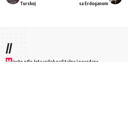
Turskoj
sa Erdoganom
//
M
jesto gdje ćete uvijek naći tačne i pouzdane
informacije. Ne biramo stranu i uvijek pogađamo u
sredinu.
Brzi linkovi
Top kategorije
MOJI FAVORITI
POLITIKA
KONTAKT
KULTURA
SVE VIJESTI
SPORT