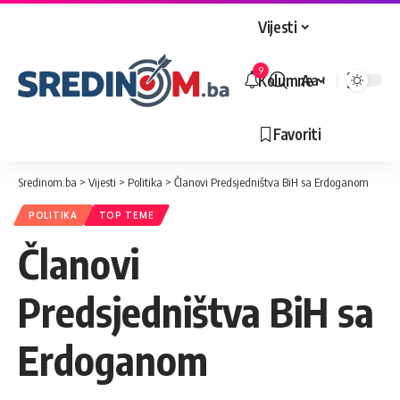
Vijesti
9
Kolumne
Aa
Veličina
slova
Favoriti
Sredinom.ba
>
Vijesti
>
Politika
>
Članovi Predsjedništva BiH sa Erdoganom
POLITIKA
TOP TEME
Članovi
Predsjedništva BiH sa
Erdoganom