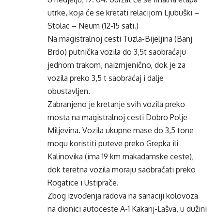
utrke, koja će se kretati relacijom Ljubuški –
Stolac – Neum (12-15 sati.)
Na magistralnoj cesti Tuzla-Bijeljina (Banj
Brdo) putnička vozila do 3,5t saobraćaju
jednom trakom, naizmjenično, dok je za
vozila preko 3,5 t saobraćaj i dalje
obustavljen.
Zabranjeno je kretanje svih vozila preko
mosta na magistralnoj cesti Dobro Polje-
Miljevina. Vozila ukupne mase do 3,5 tone
mogu koristiti puteve preko Grepka ili
Kalinovika (ima 19 km makadamske ceste),
dok teretna vozila moraju saobraćati preko
Rogatice i Ustiprače.
Zbog izvođenja radova na sanaciji kolovoza
na dionici autoceste A-1 Kakanj-Lašva, u dužini