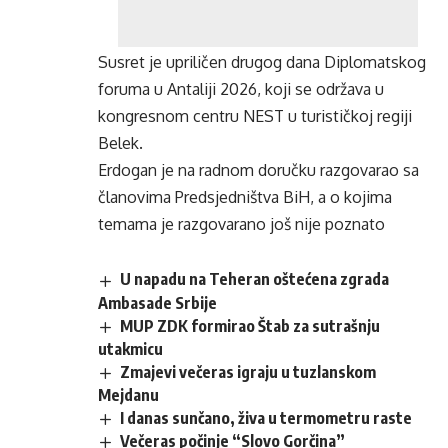
Susret je upriličen drugog dana Diplomatskog
foruma u Antaliji 2026, koji se održava u
kongresnom centru NEST u turističkoj regiji
Belek.
Erdogan je na radnom doručku razgovarao sa
članovima Predsjedništva BiH, a o kojima
temama je razgovarano još nije poznato
U napadu na Teheran oštećena zgrada
Ambasade Srbije
MUP ZDK formirao Štab za sutrašnju
utakmicu
Zmajevi večeras igraju u tuzlanskom
Mejdanu
I danas sunčano, živa u termometru raste
Večeras počinje “Slovo Gorčina”