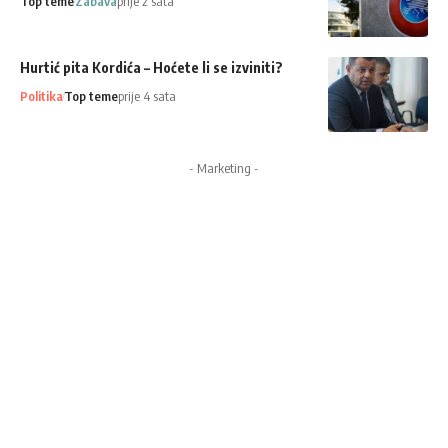
Top teme
Zabava
prije 2 sata
Hurtić pita Kordića – Hoćete li se izviniti?
Politika
Top teme
prije 4 sata
- Marketing -