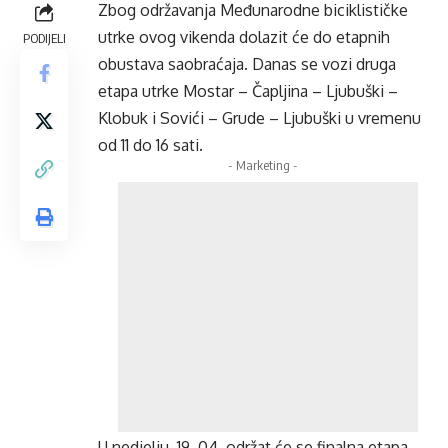
Zbog održavanja Međunarodne biciklističke
utrke ovog vikenda dolazit će do etapnih
PODIJELI
obustava saobraćaja. Danas se vozi druga
etapa utrke Mostar – Čapljina – Ljubuški –
Klobuk i Sovići – Grude – Ljubuški u vremenu
od 11 do 16 sati.
- Marketing -
U nedjelju, 19. 04. održat će se finalna etapa