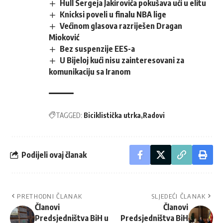
Hull Sergeja Jakirovića pokušava ući u elitu
Knicksi poveli u finalu NBA lige
Većinom glasova razriješen Dragan
Mioković
Bez suspenzije EES-a
U Bijeloj kući nisu zainteresovani za
komunikaciju sa Iranom
TAGGED:
Biciklistička utrka
Radovi
Podijeli ovaj članak
PRETHODNI ČLANAK
SLJEDEĆI ČLANAK
Članovi
Članovi
Predsjedništva BiH u
Predsjedništva BiH