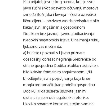
Kao prijatelj jevrejskog naroda, koji je svoj
javni i lični život posvetio očuvanju mostova
između Bošnjaka i Jevreja – često uz veliku
ličnu cijenu – pozivam vas da preispitate bilo
kakav javni angažman s gospodinom
Dodikom bez jasnog i javnog odbacivanja
njegovih negatorskih izjava. U najmanju ruku,
ljubazno vas molim da:
a) budete upoznati s i javno priznate
dosadašnji obrazac negiranja Srebrenice od
strane gospodina Dodika ukoliko nastavite s
bilo kakvim formalnim angažmanom; i/ili
b) odbijete javna pojavljivanja koja bi se
mogla protumačiti kao podrška gospodinu
Dodiku, ili da susrete uslovite jasnim
distanciranjem od negatorske retorike.
Ukoliko smatrate korisnim, stojim vam na