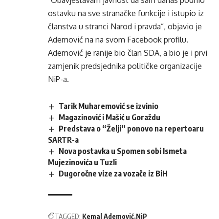
ostavku na sve stranačke funkcije i istupio iz
članstva u stranci Narod i pravda”, objavio je
Ademović na na svom Facebook profilu.
Ademović je ranije bio član SDA, a bio je i prvi
zamjenik predsjednika političke organizacije
NiP-a.
Tarik Muharemović se izvinio
Magazinović i Mašić u Goraždu
Predstava o “Želji” ponovo na repertoaru
SARTR-a
Nova postavka u Spomen sobi Ismeta
Mujezinovića u Tuzli
Dugoročne vize za vozače iz BiH
TAGGED:
Kemal Ademović
NiP