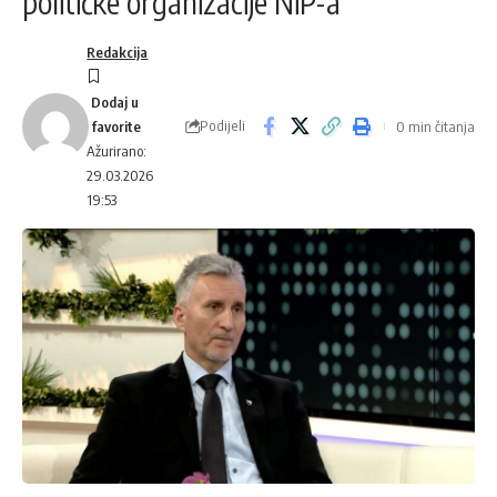
političke organizacije NiP-a
Redakcija
Podijeli
0 min čitanja
Ažurirano:
29.03.2026
19:53