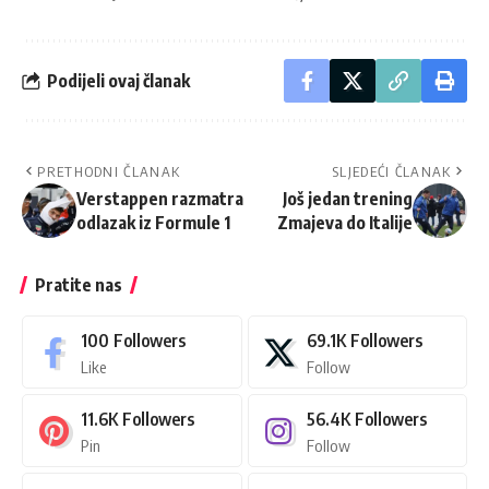
Podijeli ovaj članak
PRETHODNI ČLANAK
SLJEDEĆI ČLANAK
Verstappen razmatra
Još jedan trening
odlazak iz Formule 1
Zmajeva do Italije
Pratite nas
100
Followers
69.1K
Followers
Like
Follow
11.6K
Followers
56.4K
Followers
Pin
Follow