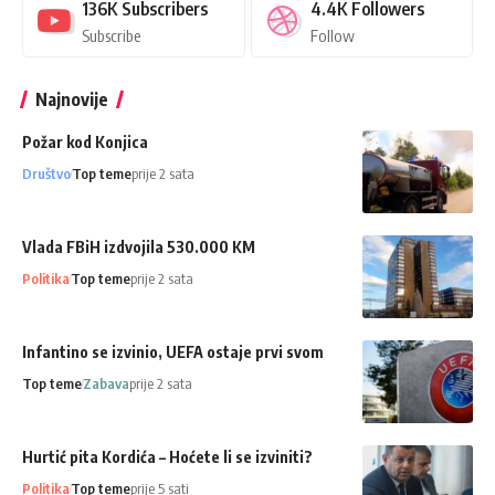
136K
Subscribers
4.4K
Followers
Subscribe
Follow
Najnovije
Požar kod Konjica
Društvo
Top teme
prije 2 sata
Vlada FBiH izdvojila 530.000 KM
Politika
Top teme
prije 2 sata
Infantino se izvinio, UEFA ostaje prvi svom
Top teme
Zabava
prije 2 sata
Hurtić pita Kordića – Hoćete li se izviniti?
Politika
Top teme
prije 5 sati