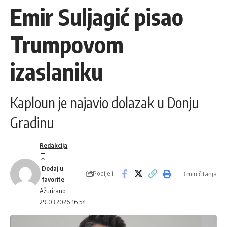
Emir Suljagić pisao
Trumpovom
izaslaniku
Kaploun je najavio dolazak u Donju
Gradinu
Redakcija
Podijeli
3 min čitanja
Ažurirano:
29.03.2026 16:54