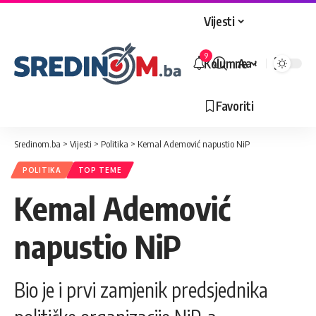
Vijesti
9
Kolumne
Aa
Veličina
slova
Favoriti
Sredinom.ba
>
Vijesti
>
Politika
>
Kemal Ademović napustio NiP
POLITIKA
TOP TEME
Kemal Ademović
napustio NiP
Bio je i prvi zamjenik predsjednika