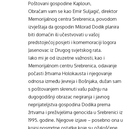
Poštovani gospodine Kaploun,
Obraćam vam se kao Emir Suljagić, direktor
Memorijalnog centra Srebrenica, povodom
izvještaja da gospodin Milorad Dodik planira
biti domaćin ili učestvovati u vašoj
predstojećoj posjeti i komemoraciji logora
Jasenovac iz Drugog svjetskog rata.
Iako mi je od izuzetne važnosti, kao i
Memorijalnom centru Srebrenica, odavanje
počasti žrtvama Holokausta i njegovanje
odnosa između Jevreja i Bošnjaka, dužan sam
s poštovanjem skrenuti vašu pažnju na
dugogodišnji obrazac negiranja i javnog
neprijateljstva gospodina Dodika prema
žrtvama i preživjelima genocida u Srebrenici iz
1995. godine. Njegove izjave – posebno ona u
kojoj posmrtne ostatke koje su ožalošćene