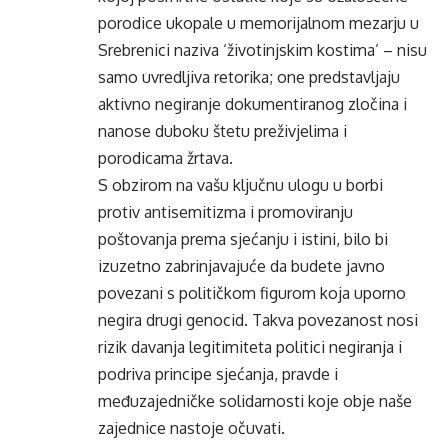
porodice ukopale u memorijalnom mezarju u
Srebrenici naziva ‘životinjskim kostima’ – nisu
samo uvredljiva retorika; one predstavljaju
aktivno negiranje dokumentiranog zločina i
nanose duboku štetu preživjelima i
porodicama žrtava.
S obzirom na vašu ključnu ulogu u borbi
protiv antisemitizma i promoviranju
poštovanja prema sjećanju i istini, bilo bi
izuzetno zabrinjavajuće da budete javno
povezani s političkom figurom koja uporno
negira drugi genocid. Takva povezanost nosi
rizik davanja legitimiteta politici negiranja i
podriva principe sjećanja, pravde i
međuzajedničke solidarnosti koje obje naše
zajednice nastoje očuvati.