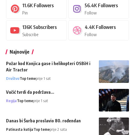
11.6K
Followers
56.4K
Followers
Pin
Follow
136K
Subscribers
4.4K
Followers
Subscribe
Follow
Najnovije
Požar kod Konjica gase i helikopteri OSBiH i
Air Tractor
Društvo
Top teme
prije 1 sat
Vučić tvrdi da podržava…
Regija
Top teme
prije 1 sat
Danas bi Šurba proslavio 80. rođendan
Patinasta kutija
Top teme
prije 2 sata