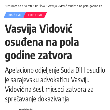
Sredinom.ba
>
Vijesti
>
Društvo
>
Vasvija Vidović osuđena na pola godine zatvora
DRUŠTVO
TOP TEME
Vasvija Vidović
osuđena na pola
godine zatvora
Apelaciono odjeljenje Suda BiH osudilo
je sarajevsku advokaticu Vasviju
Vidović na šest mjeseci zatvora za
sprečavanje dokazivanja
Redakcija