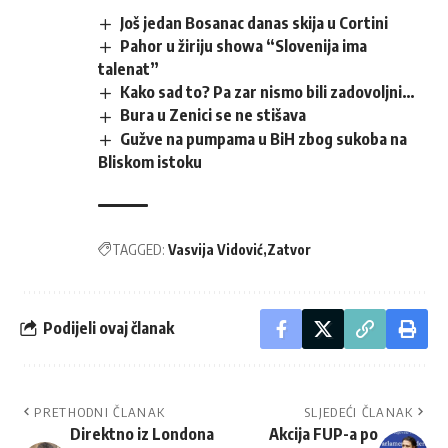
Još jedan Bosanac danas skija u Cortini
Pahor u žiriju showa “Slovenija ima
talenat”
Kako sad to? Pa zar nismo bili zadovoljni…
Bura u Zenici se ne stišava
Gužve na pumpama u BiH zbog sukoba na
Bliskom istoku
TAGGED:
Vasvija Vidović
Zatvor
Podijeli ovaj članak
PRETHODNI ČLANAK
SLJEDEĆI ČLANAK
Direktno iz Londona
Akcija FUP-a po