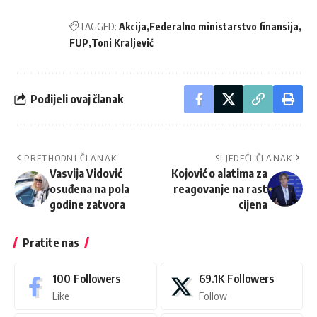
TAGGED:
Akcija
Federalno ministarstvo finansija
FUP
Toni Kraljević
Podijeli ovaj članak
PRETHODNI ČLANAK
SLJEDEĆI ČLANAK
Vasvija Vidović
Kojović o alatima za
osuđena na pola
reagovanje na rast
godine zatvora
cijena
Pratite nas
100
Followers
69.1K
Followers
Like
Follow