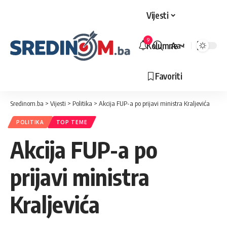
Vijesti
9
Kolumne
Aa
Veličina
slova
Favoriti
Sredinom.ba
>
Vijesti
>
Politika
>
Akcija FUP-a po prijavi ministra Kraljevića
POLITIKA
TOP TEME
Akcija FUP-a po
prijavi ministra
Kraljevića