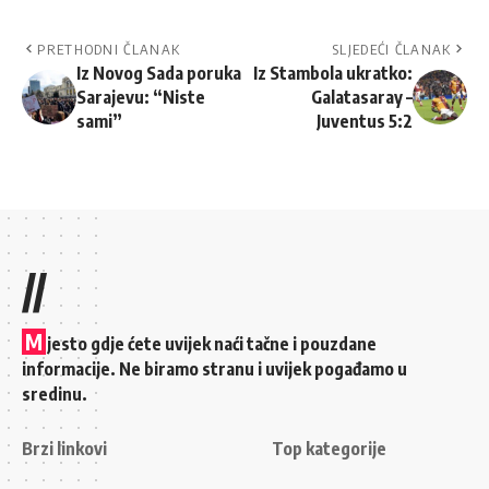
PRETHODNI ČLANAK
SLJEDEĆI ČLANAK
Iz Novog Sada poruka
Iz Stambola ukratko:
Sarajevu: “Niste
Galatasaray –
sami”
Juventus 5:2
//
M
jesto gdje ćete uvijek naći tačne i pouzdane
informacije. Ne biramo stranu i uvijek pogađamo u
sredinu.
Brzi linkovi
Top kategorije