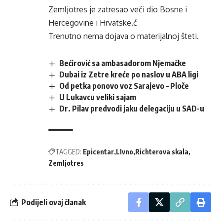
Zemljotres je zatresao veći dio Bosne i
Hercegovine i Hrvatske.ć
Trenutno nema dojava o materijalnoj šteti.
Bećirović sa ambasadorom Njemačke
Dubai iz Zetre kreće po naslov u ABA ligi
Od petka ponovo voz Sarajevo – Ploče
U Lukavcu veliki sajam
Dr. Pilav predvodi jaku delegaciju u SAD-u
TAGGED:
Epicentar
LIvno
Richterova skala
Zemljotres
Podijeli ovaj članak