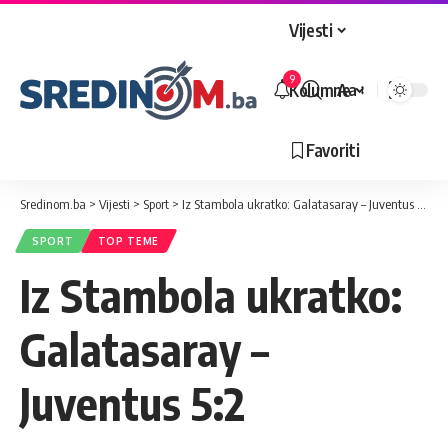
Vijesti
9
Kolumne
Aa
Veličina
slova
Favoriti
Sredinom.ba
>
Vijesti
>
Sport
>
Iz Stambola ukratko: Galatasaray – Juventus 5:2
SPORT
TOP TEME
Iz Stambola ukratko:
Galatasaray –
Juventus 5:2