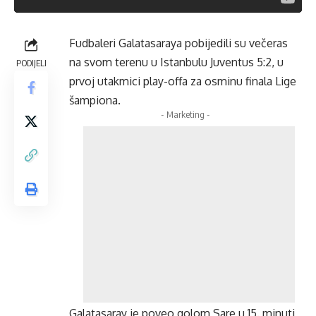
Fudbaleri Galatasaraya pobijedili su večeras
na svom terenu u Istanbulu Juventus 5:2, u
PODIJELI
prvoj utakmici play-offa za osminu finala Lige
šampiona.
- Marketing -
Galatasaray je poveo golom Sare u 15. minuti,