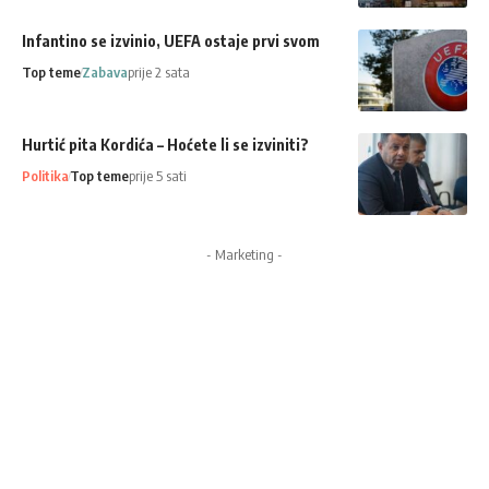
Infantino se izvinio, UEFA ostaje prvi svom
Top teme
Zabava
prije 2 sata
Hurtić pita Kordića – Hoćete li se izviniti?
Politika
Top teme
prije 5 sati
- Marketing -