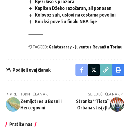
Bježi kišo s prozora
Kapiten Džeko razočaran, ali ponosan
Kolovoz suh, uslovi na cestama povoljni
Knicksi poveli u finalu NBA lige
TAGGED:
Galatasaray - Juventus
Revanš u Torinu
Podijeli ovaj članak
PRETHODNI ČLANAK
SLJEDEĆI ČLANAK
Zemljotres u Bosni i
Stranka “Tisza”
Hercegovini
Orbana stis(z)la
Pratite nas