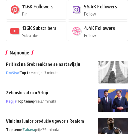
11.6K
Followers
56.4K
Followers
Pin
Follow
136K
Subscribers
4.4K
Followers
Subscribe
Follow
Najnovije
Pritisci na Srebreničane se nastavljaju
Društvo
Top teme
prije 17 minuta
Zelenski sutra u Srbiji
Regija
Top teme
prije 27 minuta
Vinicius Junior produžio ugovor s Realom
Top teme
Zabava
prije 29 minuta