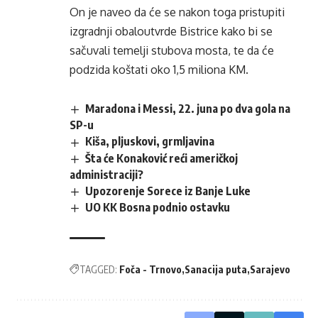
On je naveo da će se nakon toga pristupiti
izgradnji obaloutvrde Bistrice kako bi se
sačuvali temelji stubova mosta, te da će
podzida koštati oko 1,5 miliona KM.
Maradona i Messi, 22. juna po dva gola na
SP-u
Kiša, pljuskovi, grmljavina
Šta će Konaković reći američkoj
administraciji?
Upozorenje Sorece iz Banje Luke
UO KK Bosna podnio ostavku
TAGGED:
Foča - Trnovo
Sanacija puta
Sarajevo