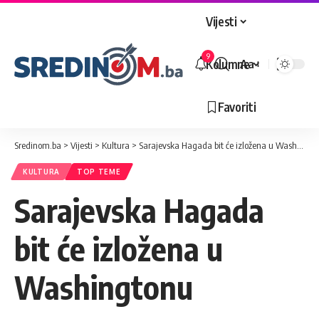
Vijesti
9
Kolumne
Aa
Veličina
slova
Favoriti
Sredinom.ba
>
Vijesti
>
Kultura
>
Sarajevska Hagada bit će izložena u Washingtonu
KULTURA
TOP TEME
Sarajevska Hagada
bit će izložena u
Washingtonu