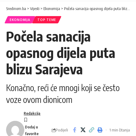
Sredinom.ba
>
Vijesti
>
Ekonomija
>
Počela sanacija opasnog dijela puta blizu Sarajeva
EKONOMIJA
TOP TEME
Počela sanacija
opasnog dijela puta
blizu Sarajeva
Konačno, reći će mnogi koji se često
voze ovom dionicom
Redakcija
Podijeli
1 min čitanja