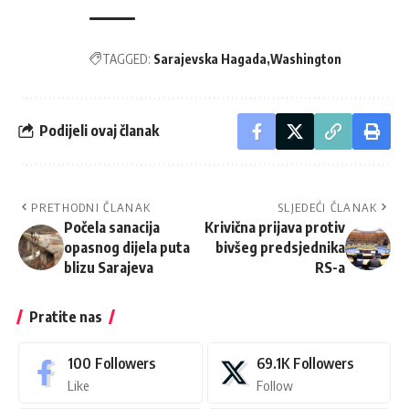
TAGGED:
Sarajevska Hagada
Washington
Podijeli ovaj članak
PRETHODNI ČLANAK
SLJEDEĆI ČLANAK
Počela sanacija
Krivična prijava protiv
opasnog dijela puta
bivšeg predsjednika
blizu Sarajeva
RS-a
Pratite nas
100
Followers
69.1K
Followers
Like
Follow