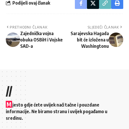
Podijeli ovaj članak
PRETHODNI ČLANAK
SLJEDEĆI ČLANAK
Zajednička vojna
Sarajevska Hagada
obuka OSBiH i Vojske
bit će izložena u
SAD-a
Washingtonu
//
M
jesto gdje ćete uvijek naći tačne i pouzdane
informacije. Ne biramo stranu i uvijek pogađamo u
sredinu.