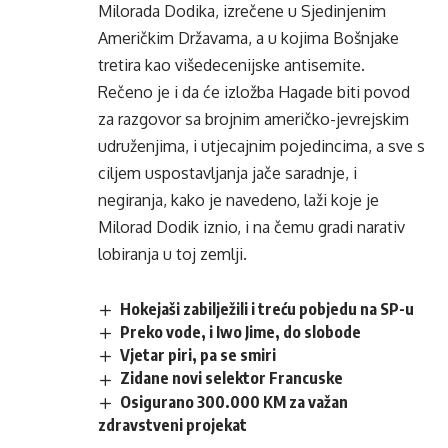
Milorada Dodika, izrečene u Sjedinjenim
Američkim Državama, a u kojima Bošnjake
tretira kao višedecenijske antisemite.
Rečeno je i da će izložba Hagade biti povod
za razgovor sa brojnim američko-jevrejskim
udruženjima, i utjecajnim pojedincima, a sve s
ciljem uspostavljanja jače saradnje, i
negiranja, kako je navedeno, laži koje je
Milorad Dodik iznio, i na čemu gradi narativ
lobiranja u toj zemlji.
Hokejaši zabilježili i treću pobjedu na SP-u
Preko vode, i Iwo Jime, do slobode
Vjetar piri, pa se smiri
Zidane novi selektor Francuske
Osigurano 300.000 KM za važan
zdravstveni projekat