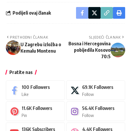
Podijeli ovaj članak
PRETHODNI ČLANAK
SLJEDEĆI ČLANAK
Bosna i Hercegovina
U Zagrebu izložba o
pobijedila Kosovo
Kemalu Montenu
70:5
Pratite nas
100
Followers
69.1K
Followers
Like
Follow
11.6K
Followers
56.4K
Followers
Pin
Follow
136K
Subscribers
4.4K
Followers