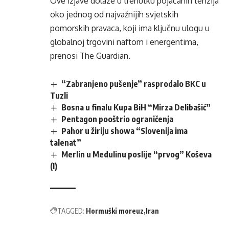
Ove izjave dolaze u trenutku pojačanih tenzija
oko jednog od najvažnijih svjetskih
pomorskih pravaca, koji ima ključnu ulogu u
globalnoj trgovini naftom i energentima,
prenosi
The Guardian.
“Zabranjeno pušenje” rasprodalo BKC u
Tuzli
Bosna u finalu Kupa BiH “Mirza Delibašić”
Pentagon pooštrio ograničenja
Pahor u žiriju showa “Slovenija ima
talenat”
Merlin u Medulinu poslije “prvog” Koševa
(I)
TAGGED:
Hormuški moreuz
Iran