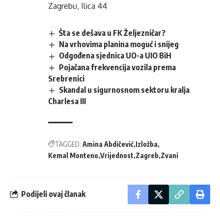
Zagrebu, Ilica 44
Šta se dešava u FK Željezničar?
Na vrhovima planina moguć i snijeg
Odgođena sjednica UO-a UIO BiH
Pojačana frekvencija vozila prema
Srebrenici
Skandal u sigurnosnom sektoru kralja
Charlesa III
TAGGED:
Amina Abdičević
Izložba
Kemal Monteno
Vrijednost
Zagreb
Zvani
Podijeli ovaj članak