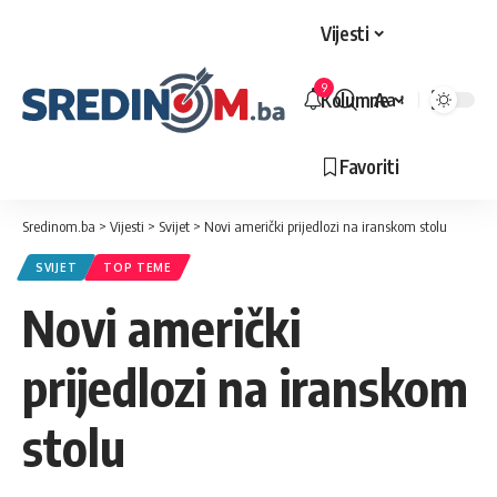
Vijesti
9
Kolumne
Aa
Veličina
slova
Favoriti
Sredinom.ba
>
Vijesti
>
Svijet
>
Novi američki prijedlozi na iranskom stolu
SVIJET
TOP TEME
Novi američki
prijedlozi na iranskom
stolu