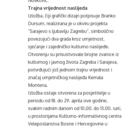
Novković.
Trajna vrijednost naslijeđa
Izložba, čiji grafički dizajn potpisuje Branko
Dursum, realizirana je u okviru projekta
“Sarajevo s ljubavlju Zagrebu”, simbolično
povezujući dva grada kroz umjetnost,
sjećanje i zajedničko kulturno naslijeđe.
Otvorenju su prisustvovale brojne zvanice iz
kulturnog i javnog života Zagreba i Sarajeva,
potvrđujući još jednom trajnu vrijednost i
značaj umjetničkog naslijeđa Kemala
Montena.
Izložba ostaje otvorena za posjetitelje u
periodu od 18. do 29. aprila ove godine,
svakim radnim danom od 10.00. do 13.00. sati,
u prostorijama Kulturno-informativnog centra
Veleposlanstva Bosne i Hercegovine u