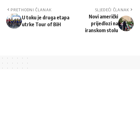
PRETHODNI ČLANAK
SLJEDEĆI ČLANAK
Novi američki
U toku je druga etapa
prijedlozi na
utrke Tour of BiH
iranskom stolu
//
M
jesto gdje ćete uvijek naći tačne i pouzdane
informacije. Ne biramo stranu i uvijek pogađamo u
sredinu.
Brzi linkovi
Top kategorije
MOJI FAVORITI
POLITIKA