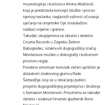
muzeologinja i kustosica Amina Abdičević,
koja je predstavila koncept izložbe i proces
njenog nastanka, naglasivši važnost očuvanja
sjećanja na umjetnike čije stvaralaštvo
nadilazi vrijeme i granice.
Također, okupljenima se obratio i direktor
Croatia Records u Zagrebu Želimir
Babogredec, istaknuvši dugogodišnji značaj
Montenove muzike u diskografiji i kulturnom
prostoru regije.
Posebno emotivan trenutak večeri upriličen je
dolaskom istaknutog glumca Rade
Šerbedžije, koji se u obraćanju publici
prisjetio dugogodišnjeg prijateljstva i druženja
s Kemalom Montenom. Prisutnima se također
obratio i istaknuti hrvatski glazbenik Boris