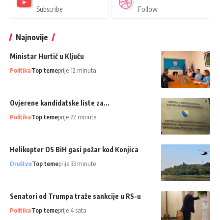
Subscribe
Follow
Najnovije
Ministar Hurtić u Ključu
Politika
Top teme
prije 12 minuta
Ovjerene kandidatske liste za…
Politika
Top teme
prije 22 minute
Helikopter OS BiH gasi požar kod Konjica
Društvo
Top teme
prije 33 minute
Senatori od Trumpa traže sankcije u RS-u
Politika
Top teme
prije 4 sata