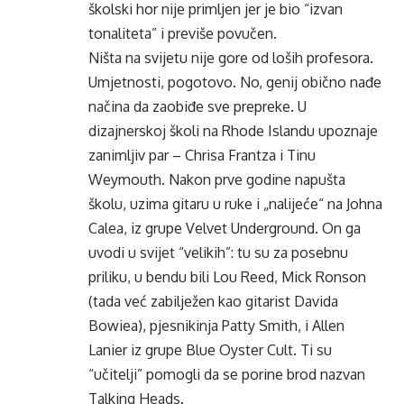
školski hor nije primljen jer je bio “izvan
tonaliteta” i previše povučen.
Ništa na svijetu nije gore od loših profesora.
Umjetnosti, pogotovo. No, genij obično nađe
načina da zaobiđe sve prepreke. U
dizajnerskoj školi na Rhode Islandu upoznaje
zanimljiv par – Chrisa Frantza i Tinu
Weymouth. Nakon prve godine napušta
školu, uzima gitaru u ruke i „nalijeće“ na Johna
Calea, iz grupe Velvet Underground. On ga
uvodi u svijet “velikih”: tu su za posebnu
priliku, u bendu bili Lou Reed, Mick Ronson
(tada već zabilježen kao gitarist Davida
Bowiea), pjesnikinja Patty Smith, i Allen
Lanier iz grupe Blue Oyster Cult. Ti su
“učitelji” pomogli da se porine brod nazvan
Talking Heads.