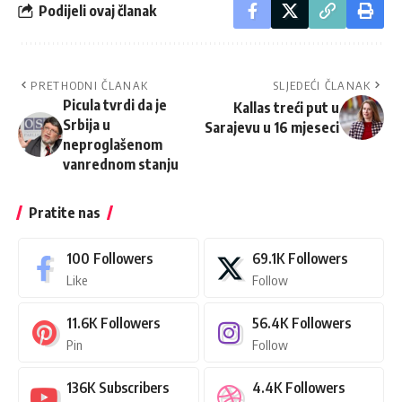
Podijeli ovaj članak
PRETHODNI ČLANAK
SLJEDEĆI ČLANAK
Picula tvrdi da je
Kallas treći put u
Srbija u
Sarajevu u 16 mjeseci
neproglašenom
vanrednom stanju
Pratite nas
100
Followers
69.1K
Followers
Like
Follow
11.6K
Followers
56.4K
Followers
Pin
Follow
136K
Subscribers
4.4K
Followers