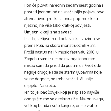
I on će ploviti narednih sedamnaest godina i
postati jednom od najznačajnijih pojava, prvo
alternativnog rocka, a onda pop-muzike u
njezinoj ne više tako kratkoj povijesti.
Umjetnik koji zna zavesti
I sada, s elipsom od pola vijeka, vozimo se
prema Puli, na skoro monstruoznih + 38.
Prošli nastup na IN music festivalu 2018. u
Zagrebu sam iz nekog razloga ignorirao:
mislio sam da je red da pustim da život ode
negdje drugdje i da se starim ljubavima koje
se ne dogode, ne treba vraćati. Ali, nije
uspjelo. Na sreću.
Jer, to je ipak čovjek koji je napisao najviše
onoga što me se direktno tiče. Nakon svega,
velikog benda i solo karijere, on se vratio