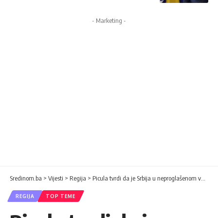
- Marketing -
Sredinom.ba
>
Vijesti
>
Regija
>
Picula tvrdi da je Srbija u neproglašenom vanrednom stanju
REGIJA
TOP TEME