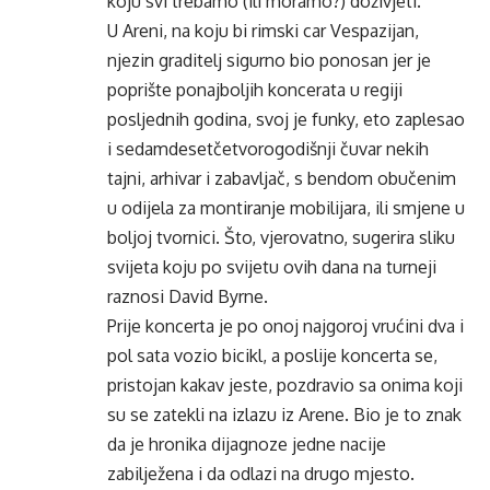
koju svi trebamo (ili moramo?) doživjeti.
U Areni, na koju bi rimski car Vespazijan,
njezin graditelj sigurno bio ponosan jer je
poprište ponajboljih koncerata u regiji
posljednih godina, svoj je funky, eto zaplesao
i sedamdesetčetvorogodišnji čuvar nekih
tajni, arhivar i zabavljač, s bendom obučenim
u odijela za montiranje mobilijara, ili smjene u
boljoj tvornici. Što, vjerovatno, sugerira sliku
svijeta koju po svijetu ovih dana na turneji
raznosi David Byrne.
Prije koncerta je po onoj najgoroj vrućini dva i
pol sata vozio bicikl, a poslije koncerta se,
pristojan kakav jeste, pozdravio sa onima koji
su se zatekli na izlazu iz Arene. Bio je to znak
da je hronika dijagnoze jedne nacije
zabilježena i da odlazi na drugo mjesto.