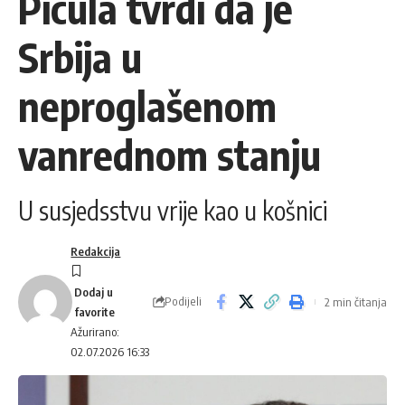
Picula tvrdi da je
Srbija u
neproglašenom
vanrednom stanju
U susjedsstvu vrije kao u košnici
Redakcija
Podijeli
2 min čitanja
Ažurirano:
02.07.2026 16:33