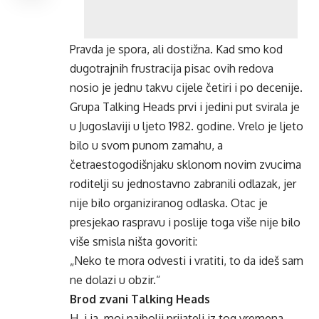
Pravda je spora, ali dostižna. Kad smo kod
dugotrajnih frustracija pisac ovih redova
nosio je jednu takvu cijele četiri i po decenije.
Grupa Talking Heads prvi i jedini put svirala je
u Jugoslaviji u ljeto 1982. godine. Vrelo je ljeto
bilo u svom punom zamahu, a
četraestogodišnjaku sklonom novim zvucima
roditelji su jednostavno zabranili odlazak, jer
nije bilo organiziranog odlaska. Otac je
presjekao raspravu i poslije toga više nije bilo
više smisla ništa govoriti:
„Neko te mora odvesti i vratiti, to da ideš sam
ne dolazi u obzir.“
Brod zvani Talking Heads
H. i ja, moj najbolji prijatelj iz tog vremena