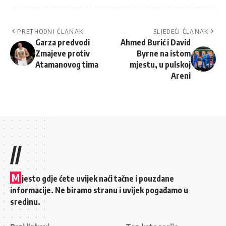
PRETHODNI ČLANAK
SLJEDEĆI ČLANAK
Garza predvodi
Ahmed Burić i David
Zmajeve protiv
Byrne na istom
Atamanovog tima
mjestu, u pulskoj
Areni
//
M
jesto gdje ćete uvijek naći tačne i pouzdane
informacije. Ne biramo stranu i uvijek pogađamo u
sredinu.