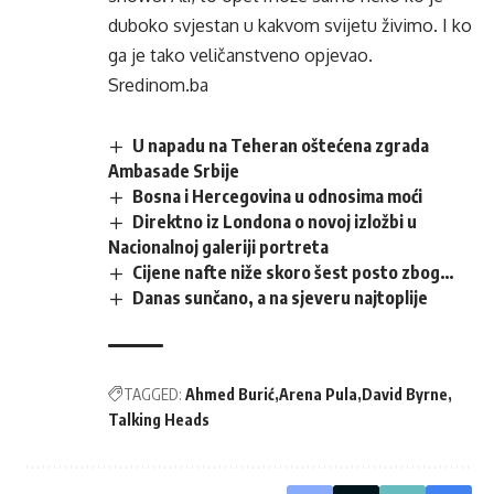
duboko svjestan u kakvom svijetu živimo. I ko
ga je tako veličanstveno opjevao.
Sredinom.ba
U napadu na Teheran oštećena zgrada
Ambasade Srbije
Bosna i Hercegovina u odnosima moći
Direktno iz Londona o novoj izložbi u
Nacionalnoj galeriji portreta
Cijene nafte niže skoro šest posto zbog…
Danas sunčano, a na sjeveru najtoplije
TAGGED:
Ahmed Burić
Arena Pula
David Byrne
Talking Heads