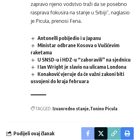
zapravo njeno vodstvo traži da se posebno
rasprava fokusira na stanje u Srbiji”, naglasio
je Picula, prenosi Fena.
Antonelli pobijedio i u Japanu
Ministar odbrane Kosova o Vučićevim
raketama
U SNSD-u i HDZ-u “zaboravili” na sjednicu
I Ian Wright je slavio na ulicama Londona
Konaković vjeruje da će važni zakoni biti
usvojeni do kraja februara
TAGGED:
Izvanredno stanje
Tonino Picula
Podijeli ovaj članak