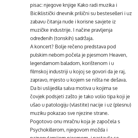
pisac: njegove knjige Kako radi muzika i
Biciklistički dnevnik prilični su besteselleri i uz
zabavu čitanja nude i korisne savjete iz
muzičke industrije. I načine pravljenja
određenih (tonskih) sadržaja.
A koncert? Bolje rečeno predstava pod
pulskim nebom počela je pjesmom Heaven,
legendarnom baladom, korištenom i u
filmskoj industriji u kojoj se govori da je raj,
zapravo, mjesto u kojem se ništa ne dešava.
Da bi uslijedila salva motiva u kojima se
čovjek podsjeti zašto je tako volio tipa koji je
ušao u patologiju (vlastite) nacije i uz (plesnu)
muziku pokazao sve njezine strane.
Pogotovo onu mračnu koja je započela s
Psychokillerom, njegovom možda i
najpopularnijom pjesmom, i nastavila se