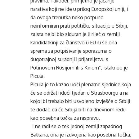
pravima. Također, primjetno je jačanje
narativa koji ne ide u prilog Europskoj uniji, i
da ovoga trenutka neko potpuno
neinformiran prati političku situaciju u Srbiji,
zaista ne bi bio siguran je li riječ o zemlji
kandidatkinji za članstvo u EU ili se ona
sprema za potpisivanje sporazuma o
dugotrajnoj suradnji i prijateljstvu s
Putinovom Rusijom ili s Kinom”, istaknuo je
Picula.
Picula je to kazao uoči plenarne sjednice koja
će se održati idući tjedan u Strasbourgu a na
kojoj bi trebalo biti usvojeno izvješće o Srbiji
te dodao da će Srbija biti na dnevnom redu
kao posebna točka za raspravu.
“I ne radi se o tek jednoj zemlji zapadnog
Balkana, ona je izdvojena kao posebna točka,