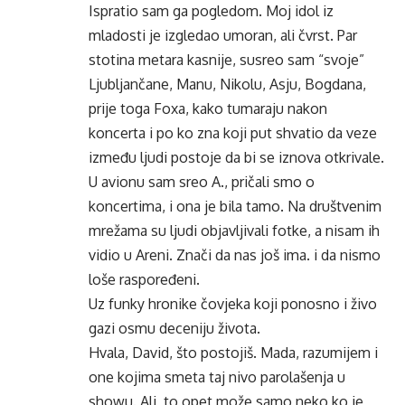
Ispratio sam ga pogledom. Moj idol iz
mladosti je izgledao umoran, ali čvrst. Par
stotina metara kasnije, susreo sam “svoje”
Ljubljančane, Manu, Nikolu, Asju, Bogdana,
prije toga Foxa, kako tumaraju nakon
koncerta i po ko zna koji put shvatio da veze
između ljudi postoje da bi se iznova otkrivale.
U avionu sam sreo A., pričali smo o
koncertima, i ona je bila tamo. Na društvenim
mrežama su ljudi objavljivali fotke, a nisam ih
vidio u Areni. Znači da nas još ima. i da nismo
loše raspoređeni.
Uz funky hronike čovjeka koji ponosno i živo
gazi osmu deceniju života.
Hvala, David, što postojiš. Mada, razumijem i
one kojima smeta taj nivo parolašenja u
showu. Ali, to opet može samo neko ko je