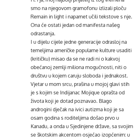
smo na njegovom gramofonu izlizali ploču
Remain in light i napamet učili tekstove s nje.
Ona će ostati jedan od manifesta našeg
odrastanja.
I u dijelu cijele jedne generacije odrasloj na
temeljima američke popularne kulture usaditi
(kritičku) misao da se ne radi ni o kakvoj
obećanoj zemlji miliona mogućnosti, niti o
društvu u kojem caruju sloboda i jednakost.
Vjetar u mom srcu, prašina u mojoj glavi stih
je s kojim se Indijanac Mojique oprašta od
života koji je dotad poznavao. Blago
androgini dječak na ivici autizma koji je sa
osam godina s roditeljima došao prvo u
Kanadu, a onda u Sjedinjene države, sa svojim
se škotskim akcentom osjećao izopćenim: u