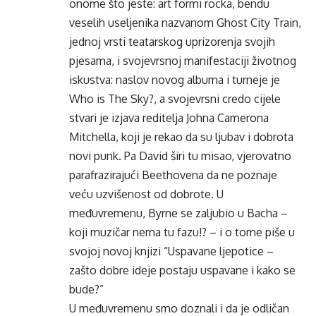
onome što jeste: art formi rocka, bendu
veselih useljenika nazvanom Ghost City Train,
jednoj vrsti teatarskog uprizorenja svojih
pjesama, i svojevrsnoj manifestaciji životnog
iskustva: naslov novog albuma i turneje je
Who is The Sky?, a svojevrsni credo cijele
stvari je izjava reditelja Johna Camerona
Mitchella, koji je rekao da su ljubav i dobrota
novi punk. Pa David širi tu misao, vjerovatno
parafrazirajući Beethovena da ne poznaje
veću uzvišenost od dobrote. U
međuvremenu, Byrne se zaljubio u Bacha –
koji muzičar nema tu fazu!? – i o tome piše u
svojoj novoj knjizi “Uspavane ljepotice –
zašto dobre ideje postaju uspavane i kako se
bude?”
U međuvremenu smo doznali i da je odličan