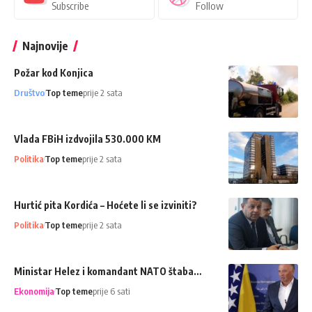
Subscribe
Follow
Najnovije
Požar kod Konjica
Društvo
Top teme
prije 2 sata
Vlada FBiH izdvojila 530.000 KM
Politika
Top teme
prije 2 sata
Hurtić pita Kordića – Hoćete li se izviniti?
Politika
Top teme
prije 2 sata
Ministar Helez i komandant NATO štaba…
Ekonomija
Top teme
prije 6 sati