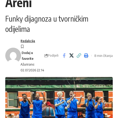
Areni
Funky dijagnoza u tvorničkim
odijelima
Redakcija
Podijeli
8 min čitanja
Ažurirano:
02.07.2026 22:14