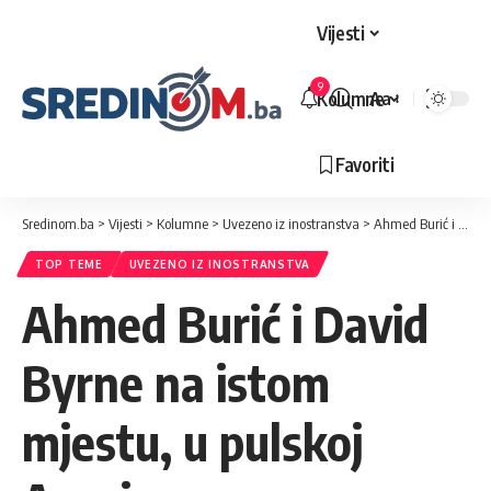
Vijesti
9
Kolumne
Aa
Veličina
slova
Favoriti
Sredinom.ba
>
Vijesti
>
Kolumne
>
Uvezeno iz inostranstva
>
Ahmed Burić i David Byrne na istom mjestu, u pulskoj Areni
TOP TEME
UVEZENO IZ INOSTRANSTVA
Ahmed Burić i David
Byrne na istom
mjestu, u pulskoj