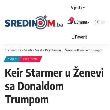
Vijesti
9
Kolumne
Aa
Veličina
slova
Favoriti
Sredinom.ba
>
Vijesti
>
Svijet
>
Keir Starmer u Ženevi sa Donaldom Trumpom
SVIJET
TOP TEME
Keir Starmer u Ženevi
sa Donaldom
Trumpom