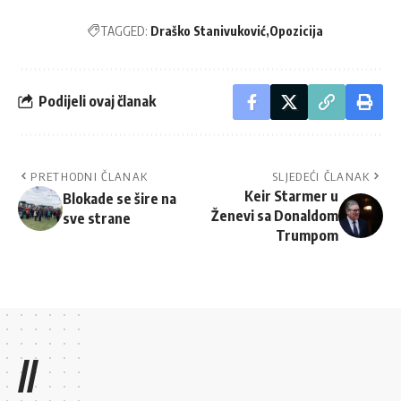
TAGGED:
Draško Stanivuković
Opozicija
Podijeli ovaj članak
PRETHODNI ČLANAK
SLJEDEĆI ČLANAK
Keir Starmer u
Blokade se šire na
Ženevi sa Donaldom
sve strane
Trumpom
//