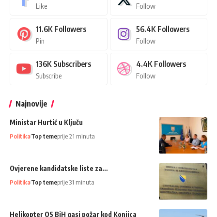
Like
Follow
11.6K
Followers
56.4K
Followers
Pin
Follow
136K
Subscribers
4.4K
Followers
Subscribe
Follow
Najnovije
Ministar Hurtić u Ključu
Politika
Top teme
prije 21 minuta
Ovjerene kandidatske liste za…
Politika
Top teme
prije 31 minuta
Helikopter OS BiH gasi požar kod Konjica