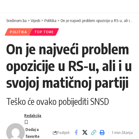
Sredinom.ba
>
Vijesti
>
Politika
>
On je najveći problem opozicije u RS-u, ali i u svojoj matičnoj partiji
POLITIKA
TOP TEME
On je najveći problem
opozicije u RS-u, ali i u
svojoj matičnoj partiji
Teško će ovako pobijediti SNSD
Redakcija
Podijeli
1 min čitanja