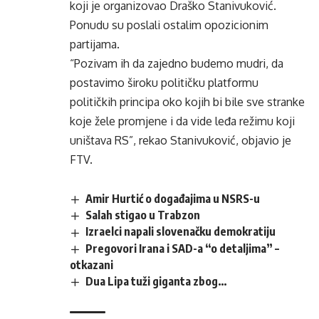
koji je organizovao Draško Stanivuković.
Ponudu su poslali ostalim opozicionim
partijama.
“Pozivam ih da zajedno budemo mudri, da
postavimo široku političku platformu
političkih principa oko kojih bi bile sve stranke
koje žele promjene i da vide leđa režimu koji
uništava RS”, rekao Stanivuković, objavio je
FTV
.
Amir Hurtić o događajima u NSRS-u
Salah stigao u Trabzon
Izraelci napali slovenačku demokratiju
Pregovori Irana i SAD-a “o detaljima” –
otkazani
Dua Lipa tuži giganta zbog…