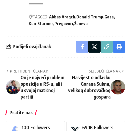
TAGGED:
Abbas Araqch
Donald Trump
Gaza
Keir Starmer
Pregovori
Ženeva
Podijeli ovaj članak
PRETHODNI ČLANAK
SLJEDEĆI ČLANAK
On je najveći problem
Na vijest o odlasku
opozicije u RS-u, ali i
Gorana Sukna,
u svojoj matičnoj
velikog dubrovačkog
partiji
gospara
Pratite nas
100
Followers
69.1K
Followers