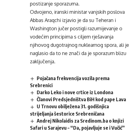
postizanje sporazuma.
Odvojeno, iranski ministar vanjskih poslova
Abbas Araqchi izjavio je da su Teheran i
Washington jučer postigli razumijevanje o
vodećim principima s ciljem rješavanja
njihovog dugotrajnog nuklearnog spora, ali je
naglasio da to ne znači da je sporazum blizu
zaključenja.
Pojačana frekvencija vozila prema
Srebrenici
Darko Leko i nove crtice iz Londona
Članovi Predsjedništva BiH kod pape Lava
U Trnovu obilježena 31. godišnjica
strijeljanja šestorice Srebreničana
Andrej Nikolaidis za Sredinom.ba o knjizi
Safari u Sarajevu – “Da, pojavljuje se i Vučić”