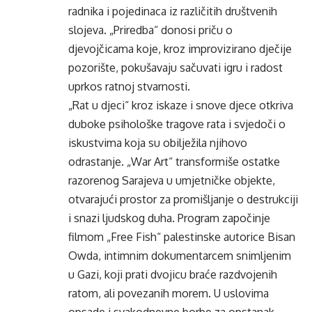
radnika i pojedinaca iz različitih društvenih
slojeva. „Priredba“ donosi priču o
djevojčicama koje, kroz improvizirano dječije
pozorište, pokušavaju sačuvati igru i radost
uprkos ratnoj stvarnosti.
„Rat u djeci“ kroz iskaze i snove djece otkriva
duboke psihološke tragove rata i svjedoči o
iskustvima koja su obilježila njihovo
odrastanje. „War Art“ transformiše ostatke
razorenog Sarajeva u umjetničke objekte,
otvarajući prostor za promišljanje o destrukciji
i snazi ljudskog duha. Program započinje
filmom „Free Fish“ palestinske autorice Bisan
Owda, intimnim dokumentarcem snimljenim
u Gazi, koji prati dvojicu braće razdvojenih
ratom, ali povezanih morem. U uslovima