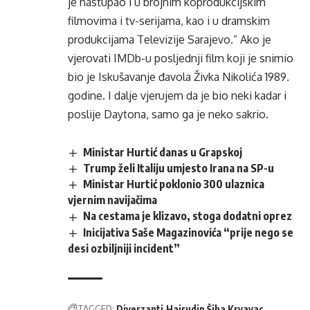
je nastupao i u brojnim koprodukcijskim
filmovima i tv-serijama, kao i u dramskim
produkcijama Televizije Sarajevo.” Ako je
vjerovati IMDb-u posljednji film koji je snimio
bio je Iskušavanje đavola Živka Nikolića 1989.
godine. I dalje vjerujem da je bio neki kadar i
poslije Daytona, samo ga je neko sakrio.
Ministar Hurtić danas u Grapskoj
Trump želi Italiju umjesto Irana na SP-u
Ministar Hurtić poklonio 300 ulaznica
vjernim navijačima
Na cestama je klizavo, stoga dodatni oprez
Inicijativa Saše Magazinovića “prije nego se
desi ozbiljniji incident”
TAGGED:
Diverzanti
Hajrudin Šiba Krvavac