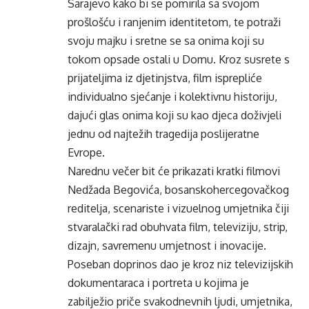
Sarajevo kako bi se pomirila sa svojom
prošlošću i ranjenim identitetom, te potraži
svoju majku i sretne se sa onima koji su
tokom opsade ostali u Domu. Kroz susrete s
prijateljima iz djetinjstva, film isprepliće
individualno sjećanje i kolektivnu historiju,
dajući glas onima koji su kao djeca doživjeli
jednu od najtežih tragedija poslijeratne
Evrope.
Narednu večer bit će prikazati kratki filmovi
Nedžada Begovića, bosanskohercegovačkog
reditelja, scenariste i vizuelnog umjetnika čiji
stvaralački rad obuhvata film, televiziju, strip,
dizajn, savremenu umjetnost i inovacije.
Poseban doprinos dao je kroz niz televizijskih
dokumentaraca i portreta u kojima je
zabilježio priče svakodnevnih ljudi, umjetnika,