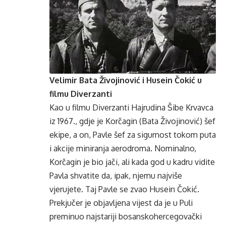
Velimir Bata Živojinović i Husein Čokić u
filmu Diverzanti
Kao u filmu Diverzanti Hajrudina Šibe Krvavca
iz 1967., gdje je Korčagin (Bata Živojinović) šef
ekipe, a on, Pavle šef za sigurnost tokom puta
i akcije miniranja aerodroma. Nominalno,
Korčagin je bio jači, ali kada god u kadru vidite
Pavla shvatite da, ipak, njemu najviše
vjerujete. Taj Pavle se zvao Husein Čokić.
Prekjučer je objavljena vijest da je u Puli
preminuo najstariji bosanskohercegovački