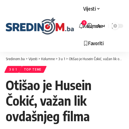
Vijesti
9
Kolumne
Aa
Veličina
slova
Favoriti
Sredinom.ba
>
Vijesti
>
Kolumne
>
3 u 1
>
Otišao je Husein Čokić, važan lik ovdašnjeg filma
3 U 1
TOP TEME
Otišao je Husein
Čokić, važan lik
ovdašnjeg filma