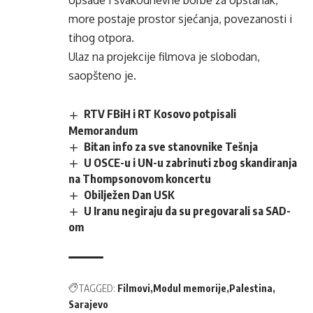
opsade i svakodnevne borbe za opstanak,
more postaje prostor sjećanja, povezanosti i
tihog otpora.
Ulaz na projekcije filmova je slobodan,
saopšteno je.
RTV FBiH i RT Kosovo potpisali
Memorandum
Bitan info za sve stanovnike Tešnja
U OSCE-u i UN-u zabrinuti zbog skandiranja
na Thompsonovom koncertu
Obilježen Dan USK
U Iranu negiraju da su pregovarali sa SAD-
om
TAGGED:
Filmovi
Modul memorije
Palestina
Sarajevo