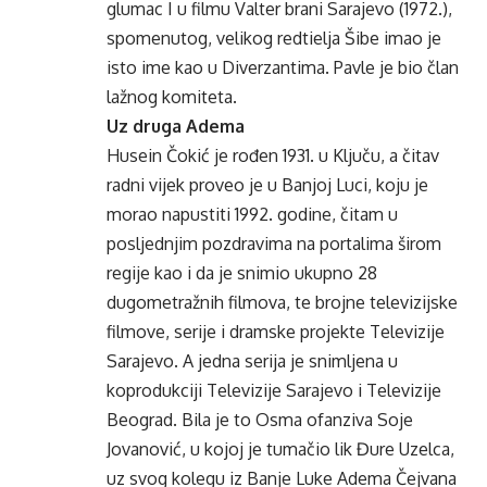
glumac I u filmu Valter brani Sarajevo (1972.),
spomenutog, velikog redtielja Šibe imao je
isto ime kao u Diverzantima. Pavle je bio član
lažnog komiteta.
Uz druga Adema
Husein Čokić je rođen 1931. u Ključu, a čitav
radni vijek proveo je u Banjoj Luci, koju je
morao napustiti 1992. godine, čitam u
posljednjim pozdravima na portalima širom
regije kao i da je snimio ukupno 28
dugometražnih filmova, te brojne televizijske
filmove, serije i dramske projekte Televizije
Sarajevo. A jedna serija je snimljena u
koprodukciji Televizije Sarajevo i Televizije
Beograd. Bila je to Osma ofanziva Soje
Jovanović, u kojoj je tumačio lik Đure Uzelca,
uz svog kolegu iz Banje Luke Adema Čejvana