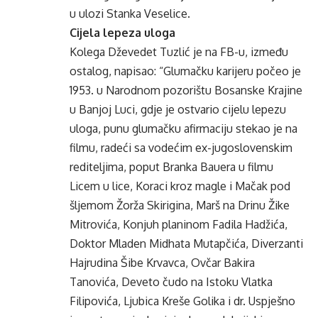
u ulozi Stanka Veselice.
Cijela lepeza uloga
Kolega Dževedet Tuzlić je na FB-u, između
ostalog, napisao: “Glumačku karijeru počeo je
1953. u Narodnom pozorištu Bosanske Krajine
u Banjoj Luci, gdje je ostvario cijelu lepezu
uloga, punu glumačku afirmaciju stekao je na
filmu, radeći sa vodećim ex-jugoslovenskim
rediteljima, poput Branka Bauera u filmu
Licem u lice, Koraci kroz magle i Mačak pod
šljemom Žorža Skirigina, Marš na Drinu Žike
Mitrovića, Konjuh planinom Fadila Hadžića,
Doktor Mladen Midhata Mutapčića, Diverzanti
Hajrudina Šibe Krvavca, Ovčar Bakira
Tanovića, Deveto čudo na Istoku Vlatka
Filipovića, Ljubica Kreše Golika i dr. Uspješno