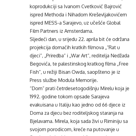
koprodukciji sa Ivanom Cvetković Bajrović
ispred Methoda i Nihadom Kreševljakovićem
ispred MESS-a Sarajevo, uz učešće Global
Film Partners iz Amsterdama.
Sljedeći dan, u srijedu 22. aprila bit će održana
projekcija domaćih kratkih filmova „“Rat u
djeci“, „Priredba“ i „War Art“, reditelja Nedžada
Begovića, te palestinskog kratkog filma „Free
Fish“, u režiji Bisan Owda, saopšteno je iz
Press službe Modula Memorije.
“Dom” prati četrdesetogodišnju Mirelu koja je
1992. godine tokom opsade Sarajeva
evakuisana u Italiju kao jedno od 66 djece iz
Doma za djecu bez roditeljskog staranja na
Bjelavama. Mirela, koja sada živi u Riminiju sa
svojom porodicom, kreće na putovanje u