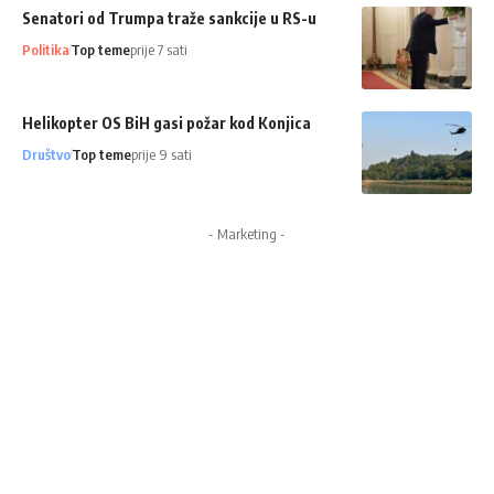
Senatori od Trumpa traže sankcije u RS-u
Politika
Top teme
prije 7 sati
Helikopter OS BiH gasi požar kod Konjica
Društvo
Top teme
prije 9 sati
- Marketing -