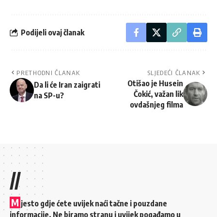
Podijeli ovaj članak
PRETHODNI ČLANAK
SLJEDEĆI ČLANAK
Otišao je Husein
Da li će Iran zaigrati
Čokić, važan lik
na SP-u?
ovdašnjeg filma
//
M
jesto gdje ćete uvijek naći tačne i pouzdane
informacije. Ne biramo stranu i uvijek pogađamo u