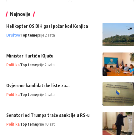
Najnovije
Helikopter OS BiH gasi požar kod Konjica
Društvo
Top teme
prije 2 sata
Ministar Hurtić u Ključu
Politika
Top teme
prije 2 sata
Ovjerene kandidatske liste za…
Politika
Top teme
prije 2 sata
Senatori od Trumpa traže sankcije u RS-u
Politika
Top teme
prije 10 sati