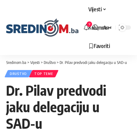
Vijesti
9
Kolumne
Aa
Veličina
slova
Favoriti
Sredinom.ba
>
Vijesti
>
Društvo
>
Dr. Pilav predvodi jaku delegaciju u SAD-u
DRUŠTVO
TOP TEME
Dr. Pilav predvodi
jaku delegaciju u
SAD-u