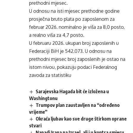
prethodni mjesec.
U odnosu na isti mjesec prethodne godine
prosječna bruto plata po zaposlenom za
februar 2026. nominalno je viša za 8,0 posto,
a realno viša za 4,7 posto.
U februaru 2026. ukupan broj zaposlenih u
Federaciji BiH je 542.073. U odnosu na
prethodni mjesec broj zaposlenih je ostao na
istom nivou, pokazuju podaci Federalnog
zavoda za statistiku
Sarajevska Hagada bit će izložena u
Washingtonu
Trumpov plan zaustavljen na “određeno
vrijeme”
Okraća ljubav kao sve druge štirkom oprane
stvari
Napadi Irana na Izrael, ali i u kontra smjeru