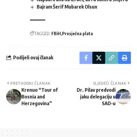
Bajram Šerif Mubarek Olsun
TAGGED:
FBiH
Prosječna plata
Podijeli ovaj članak
PRETHODNI ČLANAK
SLJEDEĆI ČLANAK
Krenuo “Tour of
Dr. Pilav predvodi
Bosnia and
jaku delegaciju u
Herzegovina”
SAD-u