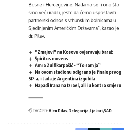
Bosne i Hercegovine. Nadamo se, i ono što
smo već uradili, jeste da ćemo uspostaviti
partnerski odnos s vrhunskim bolnicama u
Sjedinjenim Američkim Državama“, kazao je
dr. Pilav.
“Zmajevi” na Kosovu ovjeravaju baraž
Špiritus movens
Amra Zulfikarpašić – “To sam ja”
Na ovom stadionu odigrano je finale prvog
SP-a, i tada je Argentina izgubila
Napadi Irana na Izrael, ali i u kontra smjeru
TAGGED:
Alen Pilav
Delegacija
Ljekari
SAD