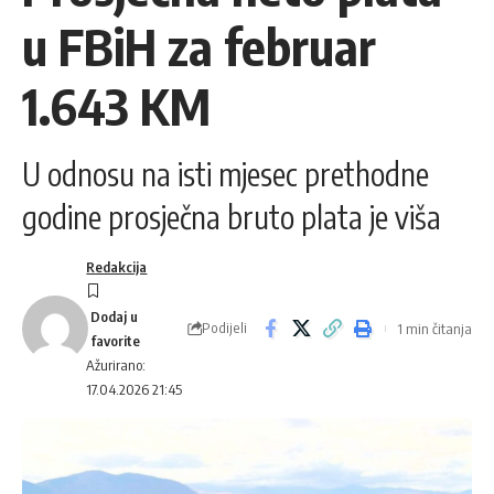
u FBiH za februar
1.643 KM
U odnosu na isti mjesec prethodne
godine prosječna bruto plata je viša
Redakcija
Podijeli
1 min čitanja
Ažurirano:
17.04.2026 21:45