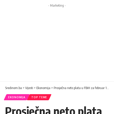
- Marketing -
Sredinom.ba
>
Vijesti
>
Ekonomija
>
Prosječna neto plata u FBiH za februar 1.643 KM
EKONOMIJA
TOP TEME
Prosječna neto plata