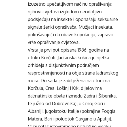
izuzetno upečatljivom načinu oprašivanja:
njihovi cvjetovi izgledom neodoljivo
podsjećaju na insekte i oponašaju seksualne
signale ženki oprašivača. Mužjaci insekata,
pokušavajući da obave kopulaciju, zapravo
vrše oprašivanje cvjetova.
Vrsta je prvi put opisana 1986. godine na
otoku Korčuli. Jadranska kokica je rijetka
orhideja s disjunktivnim područjem
rasprostranjenosti na obje strane Jadranskog
mora. Do sada je zabilježena na otocima
Korčula, Cres, Lošinj i Krk, dijelovima
dalmatinske obale (između Zadra i Šibenika,
te južno od Dubrovnika), u Crnoj Gori i
Albaniji, jugoistoku Italije (pokrajine Foggia,
Matera, Bari i poluotok Gargano u Apuliji).
Ovaj nalaz istovremeno potvrđuje visoku