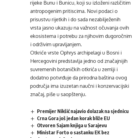
rijeke Bunu i Bunicu, koji su izloženi različitim
antropogenim pritiscima. Novi podaci o
prisustvu rijetkih i do sada nezabilježenih
vrsta jasno ukazuju na važnost očuvanja ovih
ekosistema i potrebu za njihovim dugoročnim
i održivim upravljanjem.
Otkriće vrste Ophrys archipelagi u Bosni i
Hercegovini predstavlja jedno od značajnijih
suvremenih botaničkih otkrića u zemlji i
dodatno potvrđuje da prirodna baština ovog
područja ima izuzetan naučni i konzervacijski
značaj, piše u saopštenju.
Premijer Nikšić najavio dolazak na sjednicu
Crna Gora još jedan korak bliže EU
Otvoren Sajam knjiga u Sarajevu
Ministar Forto o sastanku EK bez