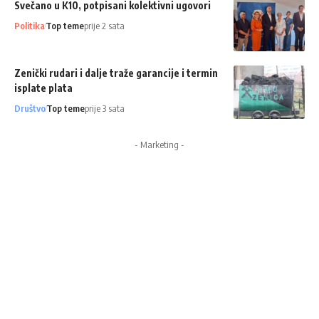
Svečano u K10, potpisani kolektivni ugovori
Politika
Top teme
prije 2 sata
Zenički rudari i dalje traže garancije i termin
isplate plata
Društvo
Top teme
prije 3 sata
- Marketing -