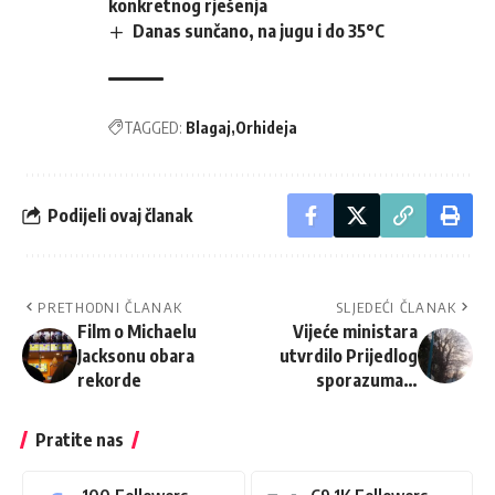
konkretnog rješenja
Danas sunčano, na jugu i do 35°C
TAGGED:
Blagaj
Orhideja
Podijeli ovaj članak
PRETHODNI ČLANAK
SLJEDEĆI ČLANAK
Film o Michaelu
Vijeće ministara
Jacksonu obara
utvrdilo Prijedlog
rekorde
sporazuma…
Pratite nas