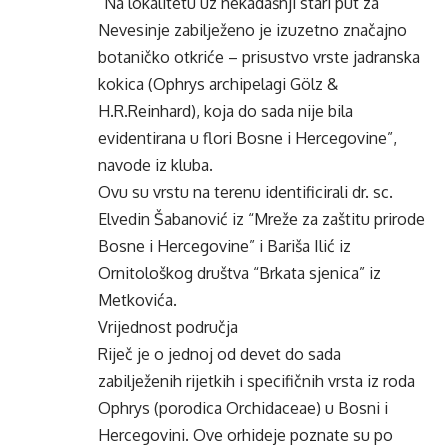
“Na lokalitetu uz nekadašnji stari put za
Nevesinje zabilježeno je izuzetno značajno
botaničko otkriće – prisustvo vrste jadranska
kokica (Ophrys archipelagi Gölz &
H.R.Reinhard), koja do sada nije bila
evidentirana u flori Bosne i Hercegovine”,
navode iz kluba.
Ovu su vrstu na terenu identificirali dr. sc.
Elvedin Šabanović iz “Mreže za zaštitu prirode
Bosne i Hercegovine” i Bariša Ilić iz
Ornitološkog društva “Brkata sjenica” iz
Metkovića.
Vrijednost područja
Riječ je o jednoj od devet do sada
zabilježenih rijetkih i specifičnih vrsta iz roda
Ophrys (porodica Orchidaceae) u Bosni i
Hercegovini. Ove orhideje poznate su po