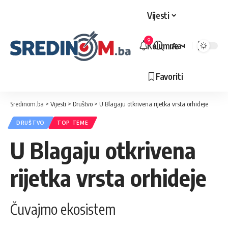
Vijesti
9
Kolumne
Aa
Veličina
slova
Favoriti
Sredinom.ba
>
Vijesti
>
Društvo
>
U Blagaju otkrivena rijetka vrsta orhideje
DRUŠTVO
TOP TEME
U Blagaju otkrivena
rijetka vrsta orhideje
Čuvajmo ekosistem