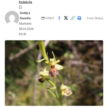
Redakcija
Podijeli
3 min čitanja
Ažurirano:
28.04.2026
09:35