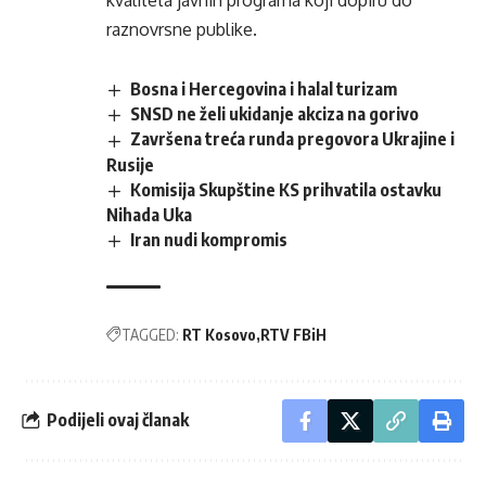
kvaliteta javnih programa koji dopiru do
raznovrsne publike.
Bosna i Hercegovina i halal turizam
SNSD ne želi ukidanje akciza na gorivo
Završena treća runda pregovora Ukrajine i
Rusije
Komisija Skupštine KS prihvatila ostavku
Nihada Uka
Iran nudi kompromis
TAGGED:
RT Kosovo
RTV FBiH
Podijeli ovaj članak