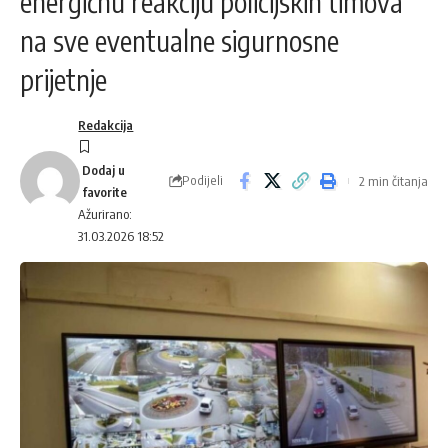
energičnu reakciju policijskih timova
na sve eventualne sigurnosne
prijetnje
Redakcija
Podijeli
2 min čitanja
Ažurirano:
31.03.2026 18:52