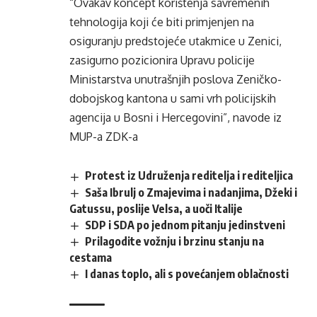
“Ovakav koncept korištenja savremenih
tehnologija koji će biti primjenjen na
osiguranju predstojeće utakmice u Zenici,
zasigurno pozicionira Upravu policije
Ministarstva unutrašnjih poslova Zeničko-
dobojskog kantona u sami vrh policijskih
agencija u Bosni i Hercegovini”, navode iz
MUP-a ZDK-a
Protest iz Udruženja reditelja i rediteljica
Saša Ibrulj o Zmajevima i nadanjima, Džeki i
Gatussu, poslije Velsa, a uoči Italije
SDP i SDA po jednom pitanju jedinstveni
Prilagodite vožnju i brzinu stanju na
cestama
I danas toplo, ali s povećanjem oblačnosti