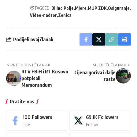
TAGGED:
Bilino Polje
Mjere
MUP ZDK
Osiguranje
VIdeo-nadzor
Zenica
Podijeli ovaj članak
PRETHODNI ČLANAK
SLJEDEĆI ČLANAK
RTV FBiH i RT Kosovo
Cijena goriva i dalje
potpisali
raste
Memorandum
Pratite nas
100
Followers
69.1K
Followers
Like
Follow