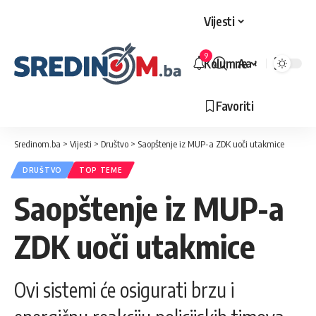
Vijesti
9
Kolumne
Aa
Veličina
slova
Favoriti
Sredinom.ba
>
Vijesti
>
Društvo
>
Saopštenje iz MUP-a ZDK uoči utakmice
DRUŠTVO
TOP TEME
Saopštenje iz MUP-a
ZDK uoči utakmice
Ovi sistemi će osigurati brzu i