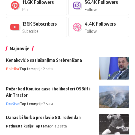
11.6K
Followers
56.4K
Followers
Pin
Follow
136K
Subscribers
4.4K
Followers
Subscribe
Follow
Najnovije
Konaković o saslušanjima Srebreničana
Politika
Top teme
prije 2 sata
Požar kod Konjica gase i helikopteri OSBiH i
Air Tractor
Društvo
Top teme
prije 2 sata
Danas bi Šurba proslavio 80. rođendan
Patinasta kutija
Top teme
prije 2 sata