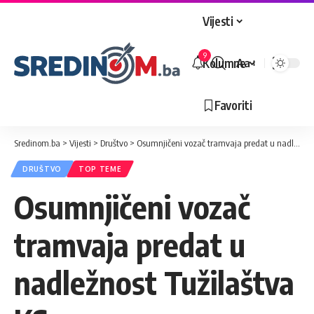
Vijesti
9
Kolumne
Aa
Veličina
slova
Favoriti
Sredinom.ba
>
Vijesti
>
Društvo
>
Osumnjičeni vozač tramvaja predat u nadležnost Tužilaštva KS-a
DRUŠTVO
TOP TEME
Osumnjičeni vozač
tramvaja predat u
nadležnost Tužilaštva