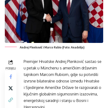
Andrej Plenković i Marco Rubio (Foto: Anadolija)
Premijer Hrvatske Andrej Plenković sastao se
u petak u Münchenu s američkim državnim
PODIJELI
tajnikom Marcom Rubiom, gdje su potvrdili
izvrsne bilateralne odnose između Hrvatske
i Sjedinjene Američke Države te razgovarali o
ključnim globalnim sigurnosnim izazovima,
energetskoj saradnji i stanju u Bosni i
Hercegovini.