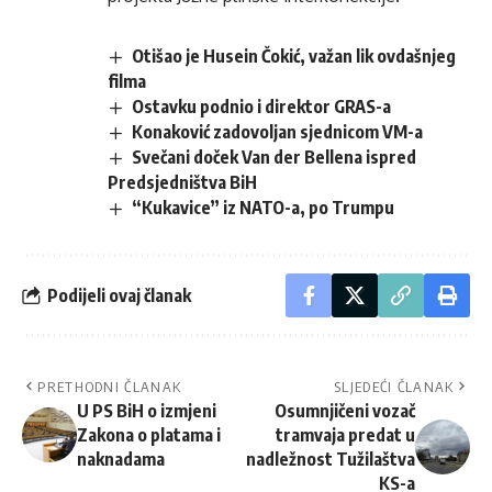
Otišao je Husein Čokić, važan lik ovdašnjeg
filma
Ostavku podnio i direktor GRAS-a
Konaković zadovoljan sjednicom VM-a
Svečani doček Van der Bellena ispred
Predsjedništva BiH
“Kukavice” iz NATO-a, po Trumpu
Podijeli ovaj članak
PRETHODNI ČLANAK
SLJEDEĆI ČLANAK
U PS BiH o izmjeni
Osumnjičeni vozač
Zakona o platama i
tramvaja predat u
naknadama
nadležnost Tužilaštva
KS-a