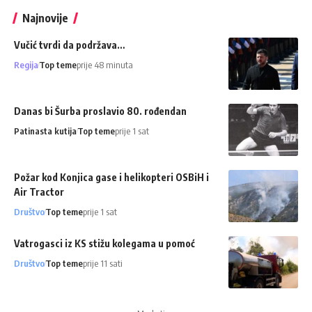
Najnovije
Vučić tvrdi da podržava…
Regija
Top teme
prije 48 minuta
Danas bi Šurba proslavio 80. rođendan
Patinasta kutija
Top teme
prije 1 sat
Požar kod Konjica gase i helikopteri OSBiH i
Air Tractor
Društvo
Top teme
prije 1 sat
Vatrogasci iz KS stižu kolegama u pomoć
Društvo
Top teme
prije 11 sati