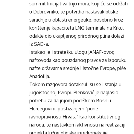
summit Inicijativa triju mora, koji će se održati
u Dubrovniku, te potvrdio nastavak bliske
saradnje u oblasti energetike, posebno kroz
korištenje kapaciteta LNG terminala na Krku,
odakle dio ukapljenog prirodnog plina dolazi
iz SAD-a.
Istakao je i stratešku ulogu JANAF-ovog
naftovoda kao pouzdanog pravca za isporuku
nafte državama srednje i istočne Evrope, piše
Anadolija.
Tokom razgovora dotaknuli su se i stanja u
jugoistočnoj Evropi. Plenković je naglasio
potrebu za daljnjom podrškom Bosni i
Hercegovini, postizanjem “pune
ravnopravnosti Hrvata” kao konstitutivnog
naroda, te nastavkom aktivnosti na realizaciji
projekta Južne plinske interkonekcije.