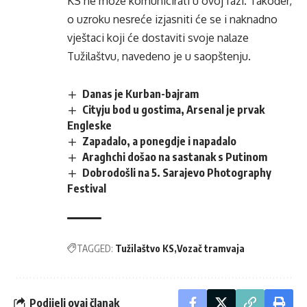
KS ne može komunicirati u ovoj fazi. Također,
o uzroku nesreće izjasniti će se i naknadno
vještaci koji će dostaviti svoje nalaze
Tužilaštvu, navedeno je u saopštenju.
Danas je Kurban-bajram
Cityju bod u gostima, Arsenal je prvak
Engleske
Zapadalo, a ponegdje i napadalo
Araghchi došao na sastanak s Putinom
Dobrodošli na 5. Sarajevo Photography
Festival
TAGGED:
Tužilaštvo KS
Vozač tramvaja
Podijeli ovaj članak