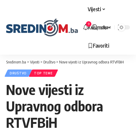
Vijesti
9
Kolumne
Aa
Veličina
slova
Favoriti
Sredinom.ba
>
Vijesti
>
Društvo
>
Nove vijesti iz Upravnog odbora RTVFBiH
DRUŠTVO
TOP TEME
Nove vijesti iz
Upravnog odbora
RTVFBiH