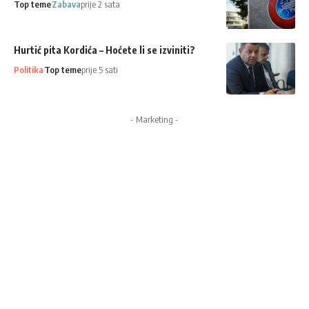
Top teme
Zabava
prije 2 sata
Hurtić pita Kordića – Hoćete li se izviniti?
Politika
Top teme
prije 5 sati
- Marketing -