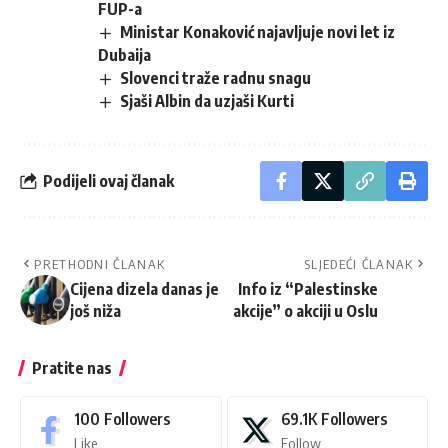
FUP-a
Ministar Konaković najavljuje novi let iz
Dubaija
Slovenci traže radnu snagu
Sjaši Albin da uzjaši Kurti
Podijeli ovaj članak
PRETHODNI ČLANAK
SLJEDEĆI ČLANAK
Cijena dizela danas je
Info iz “Palestinske
još niža
akcije” o akciji u Oslu
Pratite nas
100
Followers
69.1K
Followers
Like
Follow