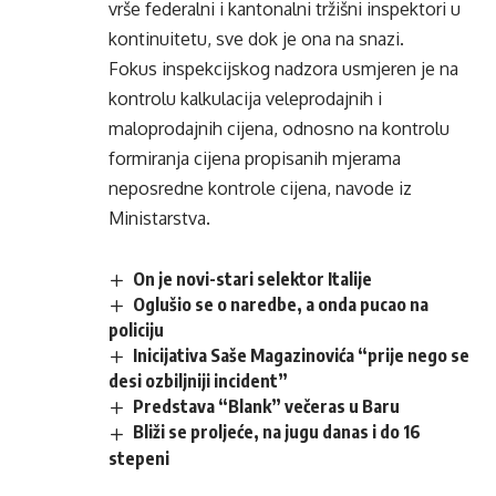
vrše federalni i kantonalni tržišni inspektori u
kontinuitetu, sve dok je ona na snazi.
Fokus inspekcijskog nadzora usmjeren je na
kontrolu kalkulacija veleprodajnih i
maloprodajnih cijena, odnosno na kontrolu
formiranja cijena propisanih mjerama
neposredne kontrole cijena, navode iz
Ministarstva.
On je novi-stari selektor Italije
Oglušio se o naredbe, a onda pucao na
policiju
Inicijativa Saše Magazinovića “prije nego se
desi ozbiljniji incident”
Predstava “Blank” večeras u Baru
Bliži se proljeće, na jugu danas i do 16
stepeni