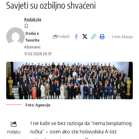
Savjeti su ozbiljno shvaćeni
Redakcija
Podijeli
1 min čitanja
Ažurirano:
11.02.2026 20:57
Foto: Agencije
I ne kaže se bez razloga da “nema besplatnog
ručka” – osim ako ste holivudska A-list
PODIJELI