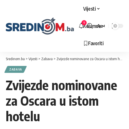
Vijesti
9
Kolumne
Aa
Veličina
slova
Favoriti
Sredinom.ba
>
Vijesti
>
Zabava
>
Zvijezde nominovane za Oscara u istom hotelu
ZABAVA
Zvijezde nominovane
za Oscara u istom
hotelu