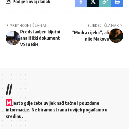
Podijeli ovaj članak
PRETHODNI ČLANAK
SLJEDEĆI ČLANAK
Predstavljen ključni
“Modra rijeka”, ali
analitički dokument
nije Makova
VSI u BiH
//
M
jesto gdje ćete uvijek naći tačne i pouzdane
informacije. Ne biramo stranu i uvijek pogađamo u
sredinu.