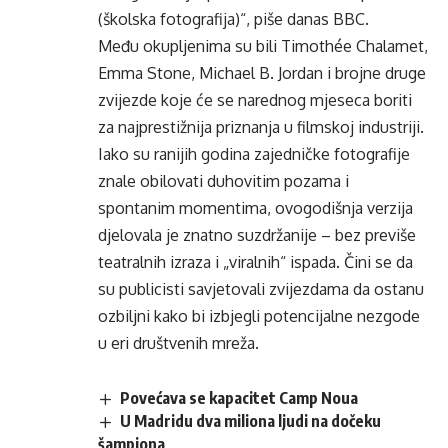
(školska fotografija)“, piše danas BBC.
Među okupljenima su bili Timothée Chalamet,
Emma Stone, Michael B. Jordan i brojne druge
zvijezde koje će se narednog mjeseca boriti
za najprestižnija priznanja u filmskoj industriji.
Iako su ranijih godina zajedničke fotografije
znale obilovati duhovitim pozama i
spontanim momentima, ovogodišnja verzija
djelovala je znatno suzdržanije – bez previše
teatralnih izraza i „viralnih“ ispada. Čini se da
su publicisti savjetovali zvijezdama da ostanu
ozbiljni kako bi izbjegli potencijalne nezgode
u eri društvenih mreža.
Povećava se kapacitet Camp Noua
U Madridu dva miliona ljudi na dočeku
šampiona