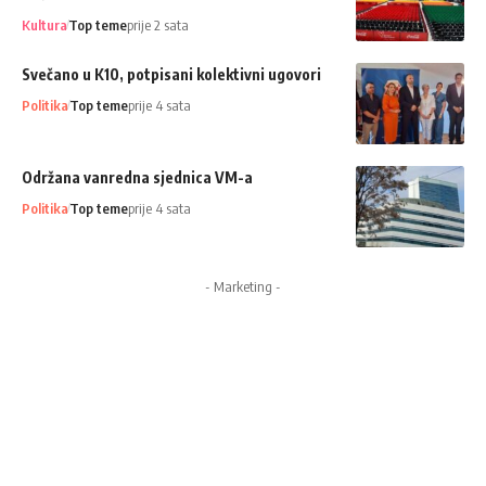
Kultura
Top teme
prije 2 sata
Svečano u K10, potpisani kolektivni ugovori
Politika
Top teme
prije 4 sata
Održana vanredna sjednica VM-a
Politika
Top teme
prije 4 sata
- Marketing -