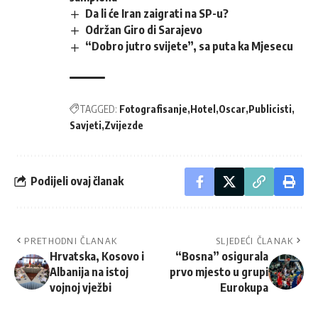
Da li će Iran zaigrati na SP-u?
Održan Giro di Sarajevo
“Dobro jutro svijete”, sa puta ka Mjesecu
TAGGED:
Fotografisanje
Hotel
Oscar
Publicisti
Savjeti
Zvijezde
Podijeli ovaj članak
PRETHODNI ČLANAK
SLJEDEĆI ČLANAK
Hrvatska, Kosovo i
“Bosna” osigurala
Albanija na istoj
prvo mjesto u grupi
vojnoj vježbi
Eurokupa