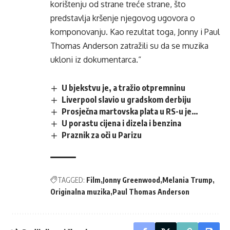
korištenju od strane treće strane, što
predstavlja kršenje njegovog ugovora o
komponovanju. Kao rezultat toga, Jonny i Paul
Thomas Anderson zatražili su da se muzika
ukloni iz dokumentarca.“
U bjekstvu je, a tražio otpremninu
Liverpool slavio u gradskom derbiju
Prosječna martovska plata u RS-u je…
U porastu cijena i dizela i benzina
Praznik za oči u Parizu
TAGGED:
Film
Jonny Greenwood
Melania Trump
Originalna muzika
Paul Thomas Anderson