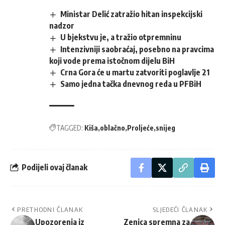
Ministar Delić zatražio hitan inspekcijski
nadzor
U bjekstvu je, a tražio otpremninu
Intenzivniji saobraćaj, posebno na pravcima
koji vode prema istočnom dijelu BiH
Crna Gora će u martu zatvoriti poglavlje 21
Samo jedna tačka dnevnog reda u PFBiH
TAGGED:
Kiša
oblačno
Proljeće
snijeg
Podijeli ovaj članak
PRETHODNI ČLANAK
SLJEDEĆI ČLANAK
Upozorenja iz
Zenica spremna za