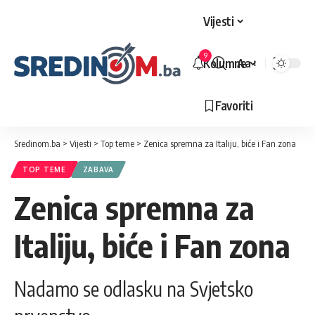
Vijesti
9
Kolumne
Aa
Veličina
slova
Favoriti
Sredinom.ba
>
Vijesti
>
Top teme
>
Zenica spremna za Italiju, biće i Fan zona
TOP TEME
ZABAVA
Zenica spremna za
Italiju, biće i Fan zona
Nadamo se odlasku na Svjetsko