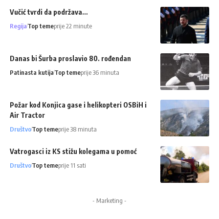
Vučić tvrdi da podržava…
Regija
Top teme
prije 22 minute
Danas bi Šurba proslavio 80. rođendan
Patinasta kutija
Top teme
prije 36 minuta
Požar kod Konjica gase i helikopteri OSBiH i
Air Tractor
Društvo
Top teme
prije 38 minuta
Vatrogasci iz KS stižu kolegama u pomoć
Društvo
Top teme
prije 11 sati
- Marketing -