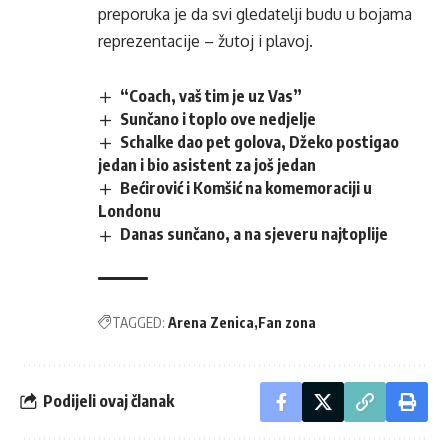
preporuka je da svi gledatelji budu u bojama
reprezentacije – žutoj i plavoj.
“Coach, vaš tim je uz Vas”
Sunčano i toplo ove nedjelje
Schalke dao pet golova, Džeko postigao
jedan i bio asistent za još jedan
Bećirović i Komšić na komemoraciji u
Londonu
Danas sunčano, a na sjeveru najtoplije
TAGGED:
Arena Zenica
Fan zona
Podijeli ovaj članak