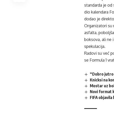
standarda je od
dio kalendara Fo
dodao je direkto
Organizatori su 
asfalta, poboljš
boksova, ali ne 
spekulacija.
Radovi su već p
se Formula 1 vra
“Dobro jutro 
Knicksi na ko
Mostar uz bo
Novi format kv
FIFA objavila