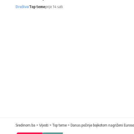
Društvo
Top teme
prije 14 sati
Sredinom.ba
>
Vijesti
>
Top teme
>
Danas počinje bojkotom nagriženi Euros