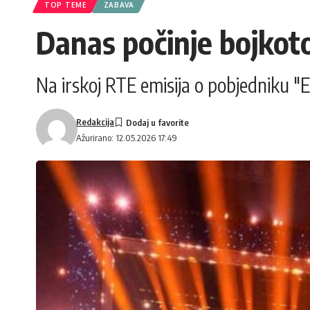
TOP TEME
ZABAVA
Danas počinje bojkot
Na irskoj RTE emisija o pobjedniku "E
Redakcija
Ažurirano: 12.05.2026 17:49