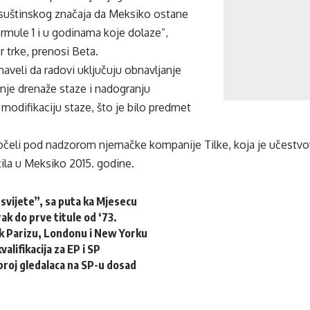
 suštinskog značaja da Meksiko ostane
rmule 1 i u godinama koje dolaze”,
r trke, prenosi Beta.
naveli da radovi uključuju obnavljanje
anje drenaže staze i nadogranju
i modifikaciju staze, što je bilo predmet
očeli pod nadzorom njemačke kompanije Tilke, koja je učestvov
tila u Meksiko 2015. godine.
svijete”, sa puta ka Mjesecu
rak do prve titule od ‘73.
k Parizu, Londonu i New Yorku
alifikacija za EP i SP
 broj gledalaca na SP-u dosad