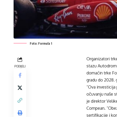
Foto: Formula 1
Organizatori trk
stazu Autodrom 
PODIJELI
domaćin trke For
gradu do 2028. 
“Ova investicija
očuvanju naše st
je direktor Vel
Compean. “Obez
sertifikacije i 