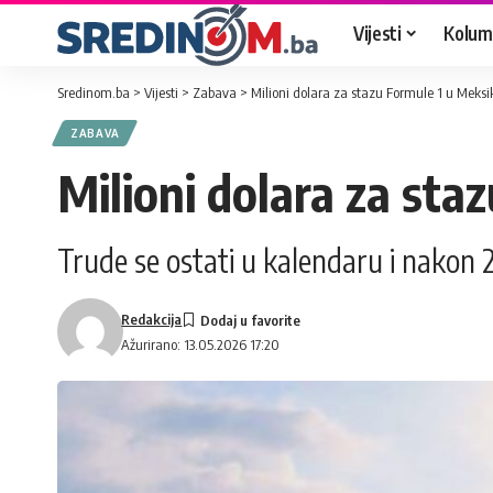
Vijesti
Kolum
Sredinom.ba
>
Vijesti
>
Zabava
>
Milioni dolara za stazu Formule 1 u Meksi
ZABAVA
Milioni dolara za sta
Trude se ostati u kalendaru i nakon 
Redakcija
Ažurirano: 13.05.2026 17:20