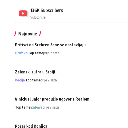
136K
Subscribers
Subscribe
Najnovije
Pritisci na Srebreničane se nastavljaju
Društvo
Top teme
prije 2 sata
Zelenski sutra u Srbiji
Regija
Top teme
prije 2 sata
Vinicius Junior produžio ugovor s Realom
Top teme
Zabava
prije 2 sata
Požar kod Konjica