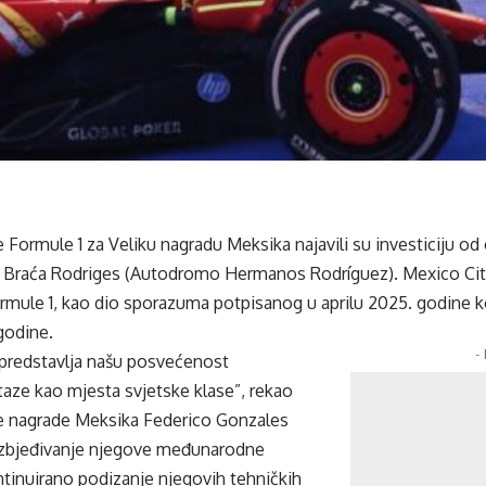
e Formule 1 za Veliku nagradu Meksika najavili su investiciju od
Braća Rodriges (Autodromo Hermanos Rodríguez). Mexico City 
mule 1, kao dio sporazuma potpisanog u aprilu 2025. godine ko
godine.
-
 predstavlja našu posvećenost
aze kao mjesta svjetske klase”, rekao
ike nagrade Meksika Federico Gonzales
bjeđivanje njegove međunarodne
kontinuirano podizanje njegovih tehničkih