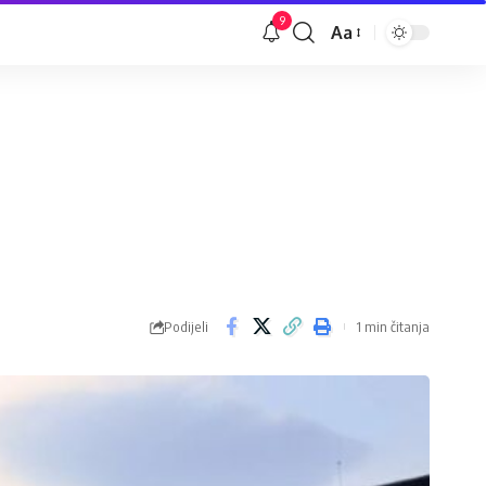
9
Aa
Veličina
slova
Podijeli
1 min čitanja