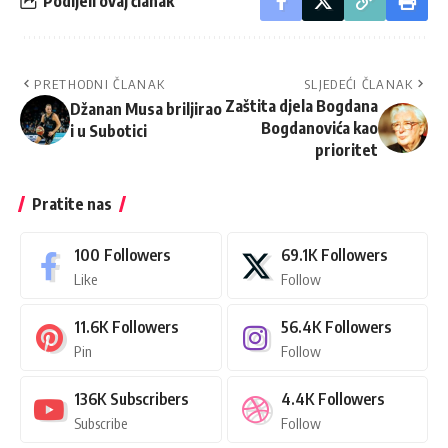
Podijeli ovaj članak
PRETHODNI ČLANAK
SLJEDEĆI ČLANAK
Zaštita djela Bogdana
Džanan Musa briljirao
Bogdanovića kao
i u Subotici
prioritet
Pratite nas
100
Followers
69.1K
Followers
Like
Follow
11.6K
Followers
56.4K
Followers
Pin
Follow
136K
Subscribers
4.4K
Followers
Subscribe
Follow