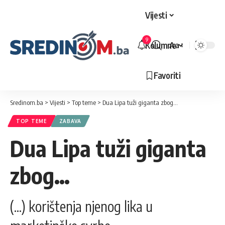
Vijesti
9
Kolumne
Aa
Veličina
slova
Favoriti
Sredinom.ba
>
Vijesti
>
Top teme
>
Dua Lipa tuži giganta zbog…
TOP TEME
ZABAVA
Dua Lipa tuži giganta
zbog…
(...) korištenja njenog lika u