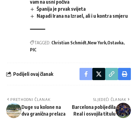
vam na usni počiva
Španija je prvak svijeta
Napadi Irana na Izrael, ali i u kontra smjeru
TAGGED:
Christian Schmidt
New York
Ostavka
PIC
Podijeli ovaj članak
PRETHODNI ČLANAK
SLJEDEĆI ČLANAK
Duge su kolone na
Barcelona pobijedila
dva granična prelaza
Real i osvojila titulu