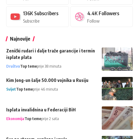
136K
Subscribers
4.4K
Followers
Subscribe
Follow
Najnovije
Zenički rudari i dalje traže garancije i termin
isplate plata
Društvo
Top teme
prije 38 minuta
Kim Jong-un šalje 50.000 vojnika u Rusiju
Svijet
Top teme
prije 46 minuta
Isplata invalidnina u Federaciji BiH
Ekonomija
Top teme
prije 2 sata