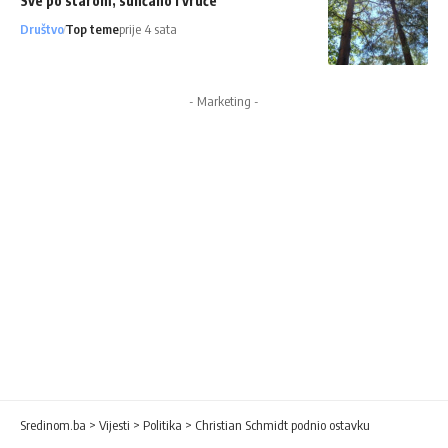
Sve po starom, sunčano i vruće
Društvo
Top teme
prije 4 sata
- Marketing -
Sredinom.ba
>
Vijesti
>
Politika
>
Christian Schmidt podnio ostavku