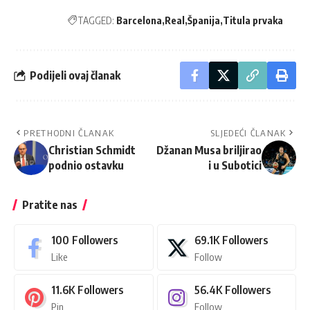
TAGGED:
Barcelona
Real
Španija
Titula prvaka
Podijeli ovaj članak
PRETHODNI ČLANAK
SLJEDEĆI ČLANAK
Christian Schmidt
Džanan Musa briljirao
podnio ostavku
i u Subotici
Pratite nas
100
Followers
69.1K
Followers
Like
Follow
11.6K
Followers
56.4K
Followers
Pin
Follow