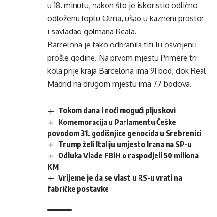
u 18. minutu, nakon što je iskoristio odlično
odloženu loptu Olma, ušao u kazneni prostor
i savladao golmana Reala.
Barcelona je tako odbranila titulu osvojenu
prošle godine. Na prvom mjestu Primere tri
kola prije kraja Barcelona ima 91 bod, dok Real
Madrid na drugom mjestu ima 77 bodova.
Tokom dana i noći mogući pljuskovi
Komemoracija u Parlamentu Češke
povodom 31. godišnjice genocida u Srebrenici
Trump želi Italiju umjesto Irana na SP-u
Odluka Vlade FBiH o raspodjeli 50 miliona
KM
Vrijeme je da se vlast u RS-u vrati na
fabričke postavke