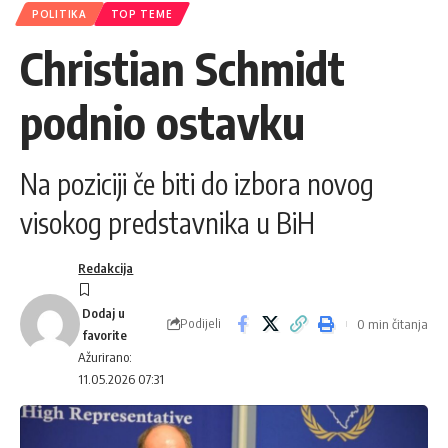
POLITIKA
TOP TEME
Christian Schmidt
podnio ostavku
Na poziciji če biti do izbora novog
visokog predstavnika u BiH
Redakcija
Podijeli
0 min čitanja
Ažurirano:
11.05.2026 07:31