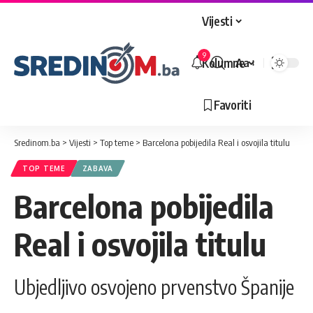
Vijesti
9
Kolumne
Aa
Veličina
slova
Favoriti
Sredinom.ba
>
Vijesti
>
Top teme
>
Barcelona pobijedila Real i osvojila titulu
TOP TEME
ZABAVA
Barcelona pobijedila
Real i osvojila titulu
Ubjedljivo osvojeno prvenstvo Španije