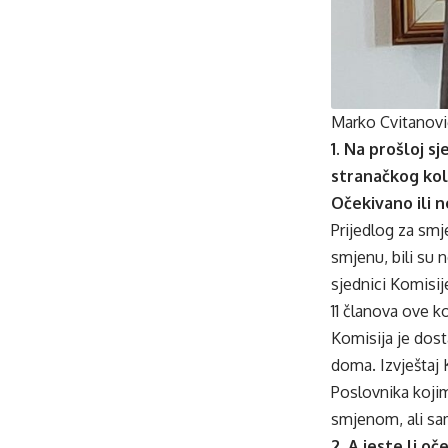
Marko Cvitanović
1. Na prošloj 
stranačkog kol
Očekivano ili n
Prijedlog za smj
smjenu, bili su 
sjednici Komisij
11 članova ove k
Komisija je dost
doma. Izvještaj 
Poslovnika koji
smjenom, ali sa
2. A jeste li oč