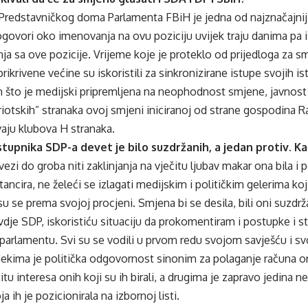
Predstavničkog doma Parlamenta FBiH je jedna od najznačajniji
ogovori oko imenovanja na ovu poziciju uvijek traju danima pa 
enja sa ove pozicije. Vrijeme koje je proteklo od prijedloga z
rikrivene većine su iskoristili za sinkronizirane istupe svojih i
što je medijski pripremljena na neophodnost smjene, javnost je
triotskih” stranaka ovoj smjeni iniciranoj od strane gospodina 
aju klubova H stranaka.
stupnika SDP-a devet je bilo suzdržanih, a jedan protiv. K
vezi do groba niti zaklinjanja na vječitu ljubav makar ona bila i 
stancira, ne želeći se izlagati medijskim i političkim gelerima k
 su se prema svojoj procjeni. Smjena bi se desila, bili oni suzdržani
dje SDP, iskoristiću situaciju da prokomentiram i postupke i s
parlamentu. Svi su se vodili u prvom redu svojom savješću i s
kima je politička odgovornost sinonim za polaganje računa oni
u interesa onih koji su ih birali, a drugima je zapravo jedina ne
a ih je pozicionirala na izbornoj listi.