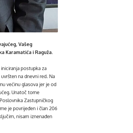
vajućeg, Vašeg
a Karamatića i Raguža.
iniciranja postupka za
 uvršten na dnevni red. Na
bnu većinu glasova jer je od
ajućeg. Unatoč tome
 5 Poslovnika Zastupničkog
me je povrijeđen i član 206
ključim, nisam iznenađen