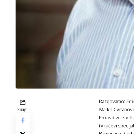
Razgovarao: Edi
Marko Cvitanović
PODIJELI
Protivdiverzants
(Vikićevi specijal
Ranjen je u borb