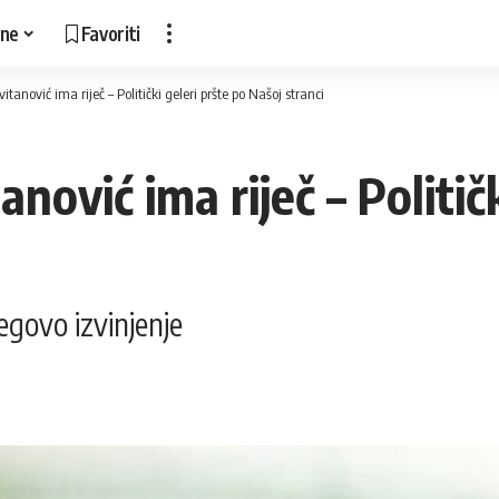
ne
Favoriti
tanović ima riječ – Politički geleri pršte po Našoj stranci
ović ima riječ – Političk
egovo izvinjenje