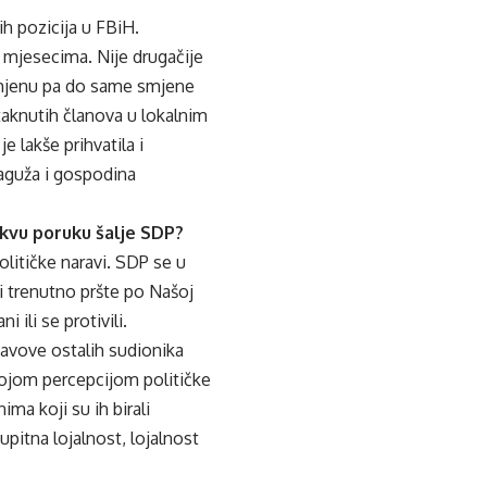
h pozicija u FBiH.
i mjesecima. Nije drugačije
a smjenu pa do same smjene
staknutih članova u lokalnim
 lakše prihvatila i
Raguža i gospodina
akvu poruku šalje SDP?
političke naravi. SDP se u
oji trenutno pršte po Našoj
 ili se protivili.
tavove ostalih sudionika
vojom percepcijom političke
ma koji su ih birali
upitna lojalnost, lojalnost