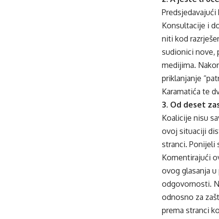
Predsjedavajući 
Konsultacije i d
niti kod razrješ
sudionici nove, p
medijima. Nakon 
priklanjanje “pa
Karamatića te dv
3. Od deset za
Koalicije nisu sa
ovoj situaciji di
stranci. Ponijeli
Komentirajući ov
ovog glasanja u 
odgovornosti. Ne
odnosno za zaštit
prema stranci koj