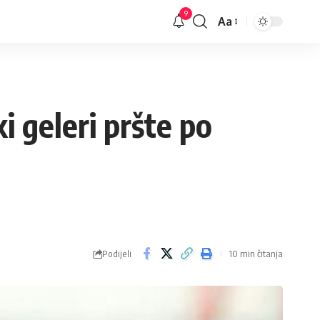
9
Aa
Veličina
slova
i geleri pršte po
Podijeli
10 min čitanja