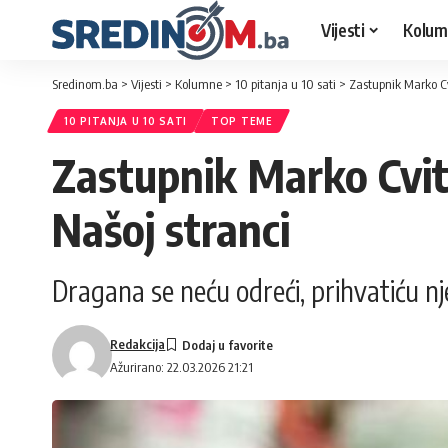
Vijesti
Kolum
Sredinom.ba
>
Vijesti
>
Kolumne
>
10 pitanja u 10 sati
>
Zastupnik Marko Cvi
10 PITANJA U 10 SATI
TOP TEME
Zastupnik Marko Cvitan
Našoj stranci
Dragana se neću odreći, prihvatiću nj
Redakcija
Ažurirano: 22.03.2026 21:21