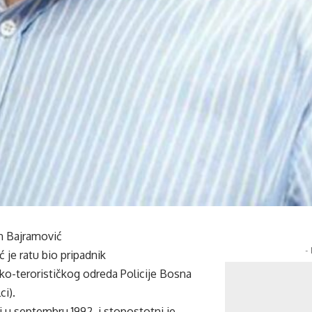
n Bajramović
-
 je ratu bio pripadnik
ko-terorističkog odreda Policije Bosna
ci).
i u septembru 1992. i stopostotni je