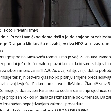
 (Foto: Privatni arhiv)
sjednici Predstavničkog doma došlo je do smjene predsjeda
ege Dragana Miokovića na zahtjev dva HDZ-a te zastupnik
e?
enu gospodina Miokovića formaliziran je već 16. januara. Nakon 
neophodni još neki formalno-pravni koraci da bi sam zahtjev bio
e za izbor i imenovanja 11.2.2026. ovaj zahtjev nije dobio potre
omisije tek njih četvero glasalo po pitanju smjene predsjedav
avila svoj izvještaj Parlamentu, povrijedivši time Član 49 stav
Komisije je dostavljen Parlamentu sedam dana prije sjednice, či
m je propisan rok od 14 dana za razmatranje dokumenata. Da za
m iznenađen nepoštivanjem zakona i procedura.
ekivali da će za smjenu glasati i SDA i DF i SBiH?