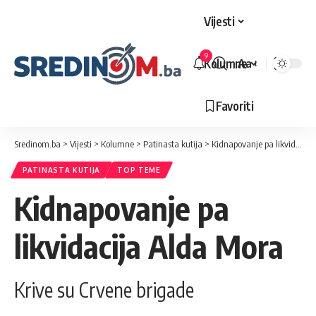
Vijesti
9
Kolumne
Aa
Veličina
slova
Favoriti
Sredinom.ba
>
Vijesti
>
Kolumne
>
Patinasta kutija
>
Kidnapovanje pa likvidacija Alda Mora
PATINASTA KUTIJA
TOP TEME
Kidnapovanje pa
likvidacija Alda Mora
Krive su Crvene brigade