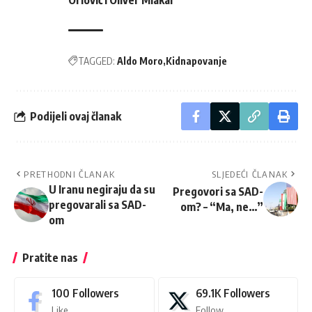
Orlović i Oliver Mlakar
TAGGED:
Aldo Moro
Kidnapovanje
Podijeli ovaj članak
PRETHODNI ČLANAK
SLJEDEĆI ČLANAK
U Iranu negiraju da su
Pregovori sa SAD-
pregovarali sa SAD-
om? – “Ma, ne…”
om
Pratite nas
100
Followers
69.1K
Followers
Like
Follow