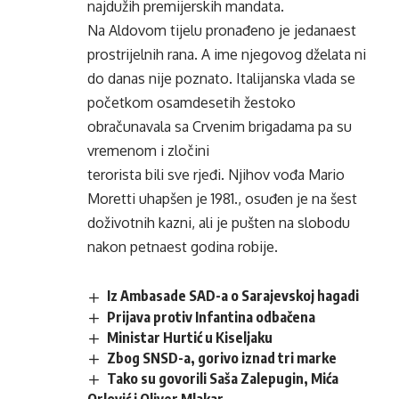
najdužih premijerskih mandata.
Na Aldovom tijelu pronađeno je jedanaest
prostrijelnih rana. A ime njegovog dželata ni
do danas nije poznato. Italijanska vlada se
početkom osamdesetih žestoko
obračunavala sa Crvenim brigadama pa su
vremenom i zločini
terorista bili sve rjeđi. Njihov vođa Mario
Moretti uhapšen je 1981., osuđen je na šest
doživotnih kazni, ali je pušten na slobodu
nakon petnaest godina robije.
Iz Ambasade SAD-a o Sarajevskoj hagadi
Prijava protiv Infantina odbačena
Ministar Hurtić u Kiseljaku
Zbog SNSD-a, gorivo iznad tri marke
Tako su govorili Saša Zalepugin, Mića