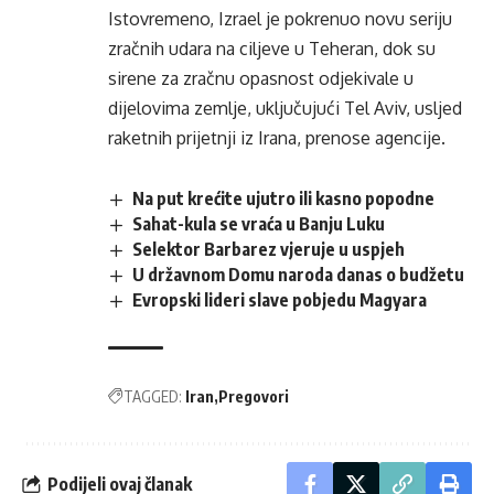
Istovremeno, Izrael je pokrenuo novu seriju
zračnih udara na ciljeve u Teheran, dok su
sirene za zračnu opasnost odjekivale u
dijelovima zemlje, uključujući Tel Aviv, usljed
raketnih prijetnji iz Irana, prenose agencije.
Na put krećite ujutro ili kasno popodne
Sahat-kula se vraća u Banju Luku
Selektor Barbarez vjeruje u uspjeh
U državnom Domu naroda danas o budžetu
Evropski lideri slave pobjedu Magyara
TAGGED:
Iran
Pregovori
Podijeli ovaj članak