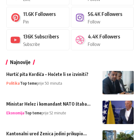
11.6K
Followers
56.4K
Followers
Pin
Follow
136K
Subscribers
4.4K
Followers
Subscribe
Follow
Najnovije
Hurtić pita Kordića – Hoćete li se izviniti?
Politika
Top teme
prije 50 minuta
Ministar Helez i komandant NATO štaba…
Ekonomija
Top teme
prije 52 minute
Kantonalni ured Zenica jedini prikupio…