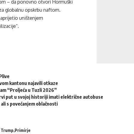
om – da ponovno otvori Hormuški
n za globalnu opskrbu naftom.
aprijetio uništenjem
lizacije”.
Plive
ovom kantonu najavili otkaze
ram “Proljeća u Tuzli 2026”
rvi put u svojoj historiji imati električne autobuse
, ali s povećanjem oblačnosti
 Trump
Primirje