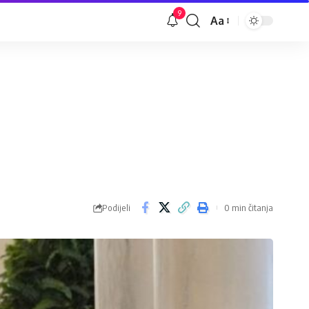
9
Aa
Veličina
slova
Podijeli
0 min čitanja