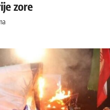
rije zore
ima