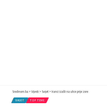
Sredinom.ba
>
Vijesti
>
Svijet
>
Iranci izašli na ulice prije zore
SVIJET
TOP TEME