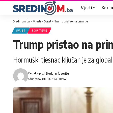
Vijesti
Kolum
Sredinom.ba
>
Vijesti
>
Svijet
>
Trump pristao na primirje
SVIJET
TOP TEME
Trump pristao na prim
Hormuški tjesnac ključan je za glob
Redakcija
Ažurirano: 08.04.2026 10:14