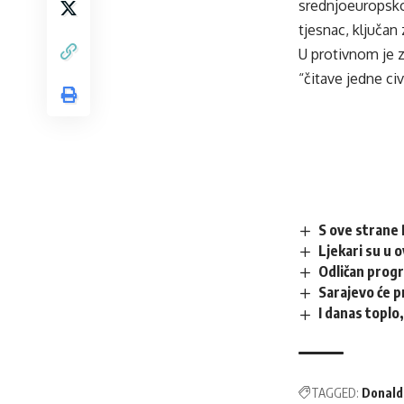
srednjoeuropsk
tjesnac, ključa
U protivnom je z
“čitave jedne civi
S ove strane 
Ljekari su u 
Odličan prog
Sarajevo će p
I danas toplo
TAGGED:
Donald