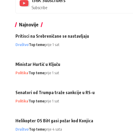
136K
Subscribers
Subscribe
Najnovije
Pritisci na Srebreničane se nastavljaju
Društvo
Top teme
prije 1 sat
Ministar Hurtić u Ključu
Politika
Top teme
prije 1 sat
Senatori od Trumpa traže sankcije u RS-u
Politika
Top teme
prije 1 sat
Helikopter OS BiH gasi požar kod Konjica
Društvo
Top teme
prije 4 sata