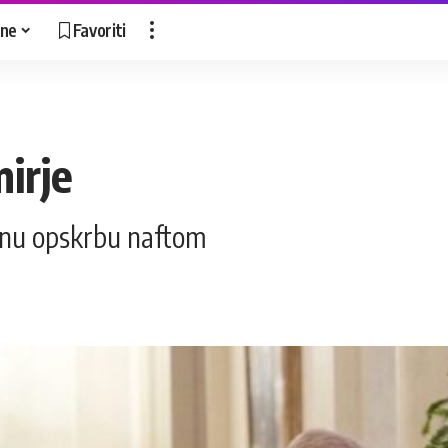
ne
Favoriti
irje
alnu opskrbu naftom