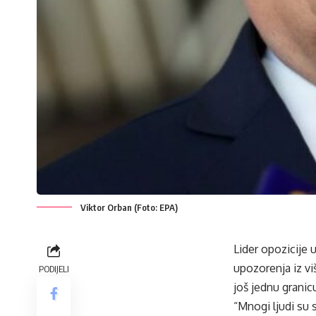
Viktor Orban (Foto: EPA)
Lider opozicije 
upozorenja iz vi
PODIJELI
još jednu granic
“Mnogi ljudi su 