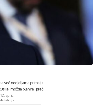
zsa već nedjeljama primaju
usije, možda planira “preći
2. april.
 Marketing -