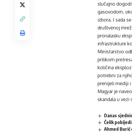
slučajno dogodit
gasovodom, oko 
izbora. I sada s
društvenoj mreži
pronalasku ekspl
infrastrukture k
Ministarstvo odb
prilikom pretres
količina eksplozi
potrebni za njih
prenijeli mediji 
Magyar je naveo
skandala u vezi 
Danas sjedni
Čelik pobijedi
Ahmed Burić 