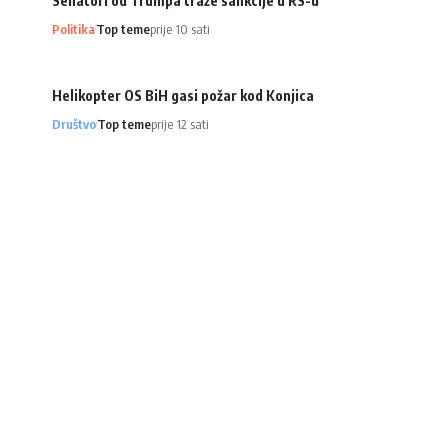
Senatori od Trumpa traže sankcije u RS-u
Politika
Top teme
prije 10 sati
Helikopter OS BiH gasi požar kod Konjica
Društvo
Top teme
prije 12 sati