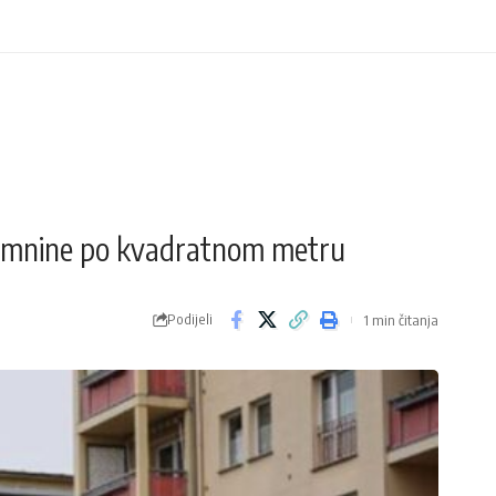
najamnine po kvadratnom metru
Podijeli
1 min čitanja