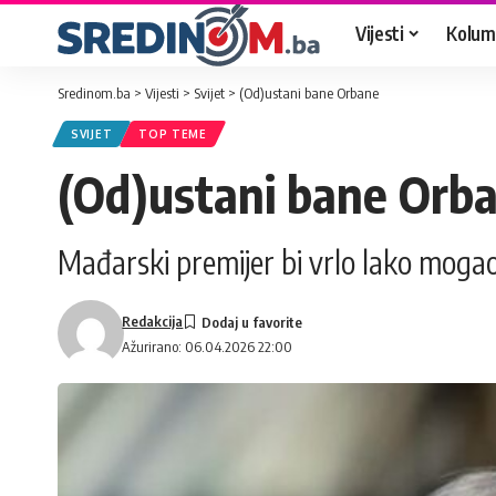
Vijesti
Kolum
Sredinom.ba
>
Vijesti
>
Svijet
>
(Od)ustani bane Orbane
SVIJET
TOP TEME
(Od)ustani bane Orb
Mađarski premijer bi vrlo lako mogao
Redakcija
Ažurirano: 06.04.2026 22:00