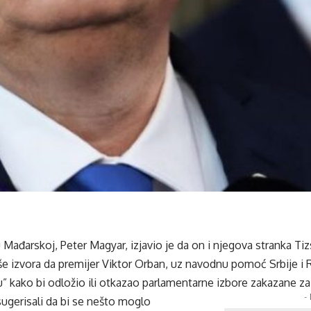
u Mađarskoj, Peter Magyar, izjavio je da on i njegova stranka Ti
še izvora da premijer Viktor Orban, uz navodnu pomoć Srbije i R
u” kako bi odložio ili otkazao parlamentarne izbore zakazane za 1
-
sugerisali da bi se nešto moglo