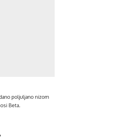
dano poljuljano nizom
nosi Beta.
”