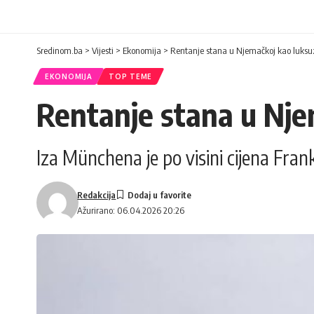
Sredinom.ba
>
Vijesti
>
Ekonomija
>
Rentanje stana u Njemačkoj kao luksu
EKONOMIJA
TOP TEME
Rentanje stana u Nje
Iza Münchena je po visini cijena Fra
Redakcija
Ažurirano: 06.04.2026 20:26