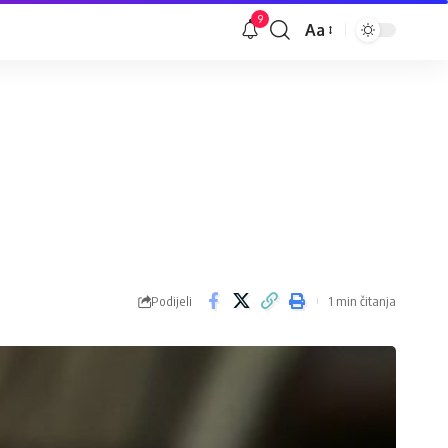
9
Aa
Veličina
slova
Podijeli
1 min čitanja