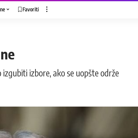
ne
Favoriti
ane
 izgubiti izbore, ako se uopšte održe