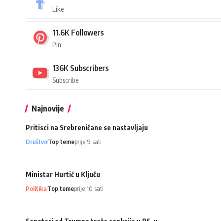
Like
11.6K
Followers
Pin
136K
Subscribers
Subscribe
Najnovije
Pritisci na Srebreničane se nastavljaju
Društvo
Top teme
prije 9 sati
Ministar Hurtić u Ključu
Politika
Top teme
prije 10 sati