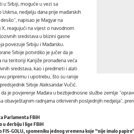
i u Srbiji, moguće u vezi sa
Uskrsa, nedjelju dana prije mađarskih
e desilo“, napisao je Magyar na
 X, reagujući na vijest o navodnom
ozivnih sredstava u blizini gasne
oja povezuje Srbiju i Mađarsku.
rane Srbije potvrdilo je jučer da je
a na teritoriji Kanjiže pronađena veća
vnih sredstava, kao i predmeti i alati
ovu pripremu i upotrebu, što su ranije
i predsjednik Srbije Aleksandar Vučić.
 da je povjerenje Mađara u bezbjednosne službe zemlje “oprav
sa obavještajnim radnjama otkrivenih posljednjih nedjelja”, pre
ca Parlamenta FBiH
o u derbiju I lige FBiH
o FIS-GOLU, spomeniku jednog vremena koje “nije imalo papire