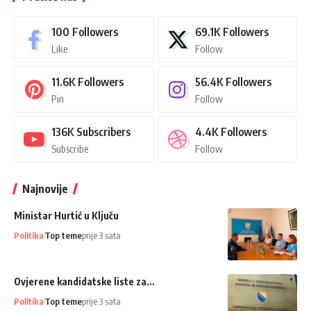
100
Followers
69.1K
Followers
Like
Follow
11.6K
Followers
56.4K
Followers
Pin
Follow
136K
Subscribers
4.4K
Followers
Subscribe
Follow
Najnovije
Ministar Hurtić u Ključu
Politika
Top teme
prije 3 sata
Ovjerene kandidatske liste za…
Politika
Top teme
prije 3 sata