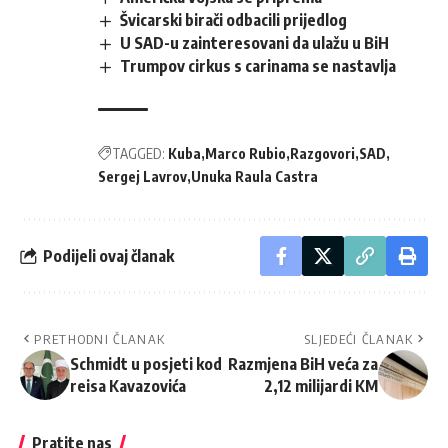
Švicarski birači odbacili prijedlog
U SAD-u zainteresovani da ulažu u BiH
Trumpov cirkus s carinama se nastavlja
TAGGED:
Kuba
Marco Rubio
Razgovori
SAD
Sergej Lavrov
Unuka Raula Castra
Podijeli ovaj članak
PRETHODNI ČLANAK
SLJEDEĆI ČLANAK
Schmidt u posjeti kod
Razmjena BiH veća za
reisa Kavazovića
2,12 milijardi KM
Pratite nas