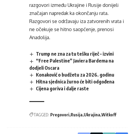
razgovori između Ukrajine i Rusije donijeli
značajan napredak ka okončanju rata.
Razgovori se održavaju iza zatvorenih vrata i
ne očekuje se hitno saopćenje, prenosi
Anadolija.
Trump ne zna za tu tešku riječ – izvini
“Free Palestine” Javiera Bardema na
dodjeli Oscara
Konaković o budžetu za 2026. godinu
Hitna sjednica žurno će biti odgođena
Cijena goriva i dalje raste
TAGGED:
Pregovori
Rusija
Ukrajina
Witkoff