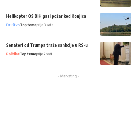
Helikopter OS BiH gasi požar kod Konjica
Društvo
Top teme
prije 3 sata
Senatori od Trumpa traže sankcije u RS-u
Politika
Top teme
prije 7 sati
- Marketing -