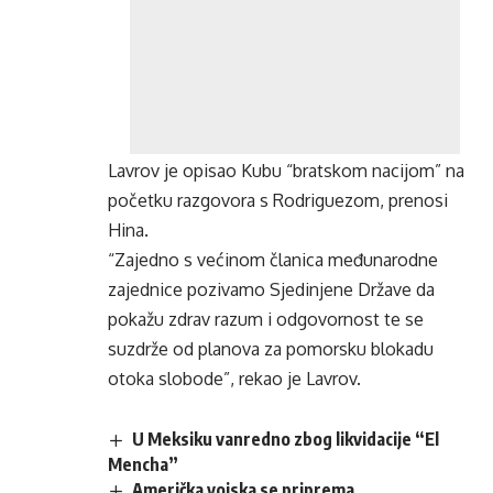
Lavrov je opisao Kubu “bratskom nacijom” na
početku razgovora s Rodriguezom, prenosi
Hina.
“Zajedno s većinom članica međunarodne
zajednice pozivamo Sjedinjene Države da
pokažu zdrav razum i odgovornost te se
suzdrže od planova za pomorsku blokadu
otoka slobode”, rekao je Lavrov.
U Meksiku vanredno zbog likvidacije “El
Mencha”
Američka vojska se priprema