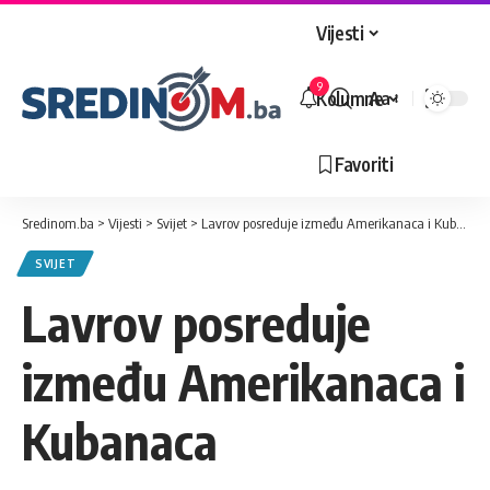
Vijesti
9
Kolumne
Aa
Veličina
slova
Favoriti
Sredinom.ba
>
Vijesti
>
Svijet
>
Lavrov posreduje između Amerikanaca i Kubanaca
SVIJET
Lavrov posreduje
između Amerikanaca i
Kubanaca