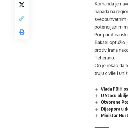
Komanda je nave
napada na regio
sveobuhvatnim 
potencijalnim 
Portparol iransk
Bakaei optužio j
protiv Irana nak
Teheranu.
On je rekao da 
truju civile i un
Vlada FBiH os
U Stocu obilj
Otvorene Pozo
Dijaspora u d
Ministar Hurt