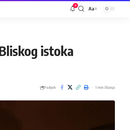
9
Aa
Veličina
slova
 Bliskog istoka
Podijeli
1 min čitanja