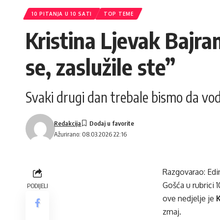
10 PITANJA U 10 SATI
TOP TEME
Kristina Ljevak Bajra
se, zaslužile ste”
Svaki drugi dan trebale bismo da vod
Redakcija
Ažurirano: 08.03.2026 22:16
Razgovarao: Edi
Gošća u rubrici 1
PODIJELI
ove nedjelje je
K
zmaj.