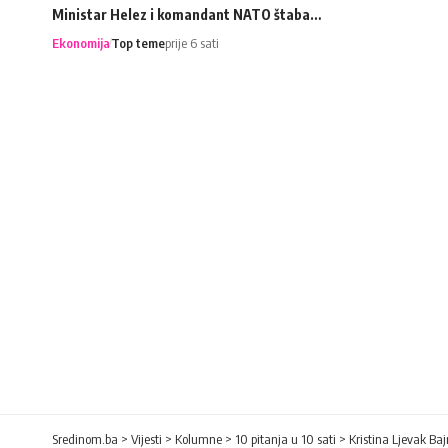
Ministar Helez i komandant NATO štaba…
Ekonomija
Top teme
prije 6 sati
Sredinom.ba
>
Vijesti
>
Kolumne
>
10 pitanja u 10 sati
>
Kristina Ljevak Baj