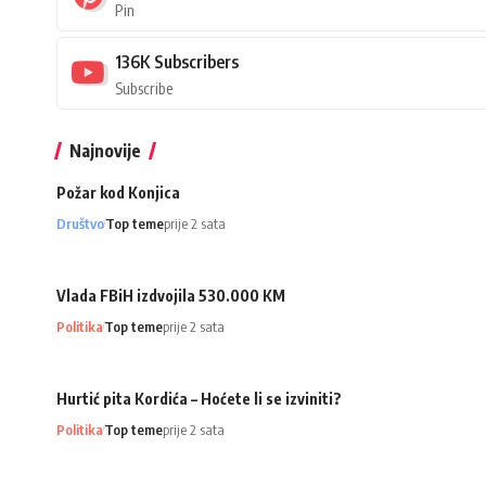
Pin
136K
Subscribers
Subscribe
Najnovije
Požar kod Konjica
Društvo
Top teme
prije 2 sata
Vlada FBiH izdvojila 530.000 KM
Politika
Top teme
prije 2 sata
Hurtić pita Kordića – Hoćete li se izviniti?
Politika
Top teme
prije 2 sata