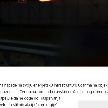
i na napade na svoju energetsku infrastrukturu udarima na objek
upozorila je Centralna komanda iranskih oružanih snaga, prenos
-
apeluje da ne dođe do “raspirivanja
ovelo do sličnih akcija širom regije”.