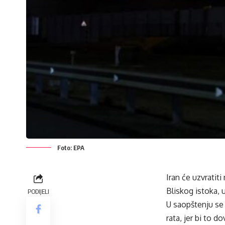
Foto: EPA
Iran će uzvratit
Bliskog istoka, 
PODIJELI
U saopštenju se 
rata, jer bi to d