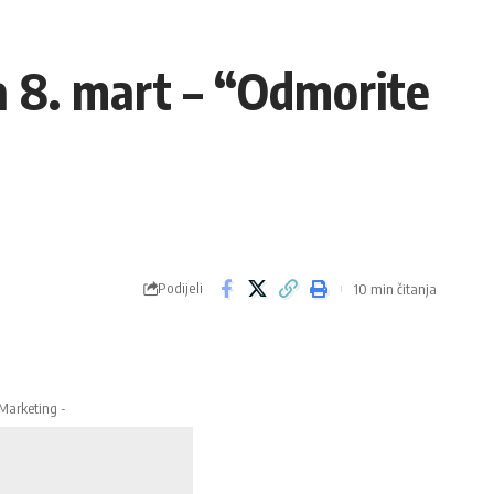
a 8. mart – “Odmorite
Podijeli
10 min čitanja
 Marketing -