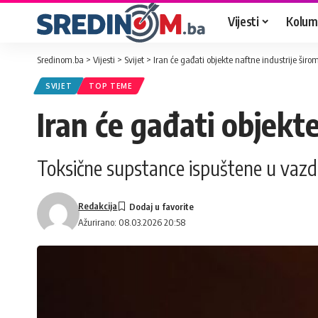
Vijesti
Kolum
Sredinom.ba
>
Vijesti
>
Svijet
>
Iran će gađati objekte naftne industrije širo
SVIJET
TOP TEME
Iran će gađati objekte
Toksične supstance ispuštene u vazduh
Redakcija
Ažurirano: 08.03.2026 20:58