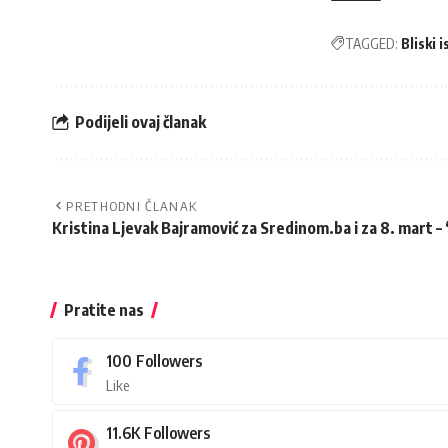
TAGGED:
Bliski i
Podijeli ovaj članak
PRETHODNI ČLANAK
Kristina Ljevak Bajramović za Sredinom.ba i za 8. mart –
Pratite nas
100
Followers
Like
11.6K
Followers