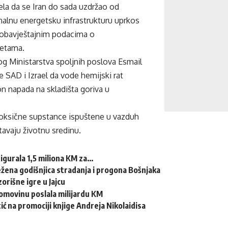
la da se Iran do sada uzdržao od
nalnu energetsku infrastrukturu uprkos
obavještajnim podacima o
metama.
og Ministarstva spoljnih poslova Esmail
e SAD i Izrael da vode hemijski rat
on napada na skladišta goriva u
toksične supstance ispuštene u vazduh
ištavaju životnu sredinu.
igurala 1,5 miliona KM za…
ežena godišnjica stradanja i progona Bošnjaka
rišne igre u Jajcu
omovinu poslala milijardu KM
ić na promociji knjige Andreja Nikolaidisa