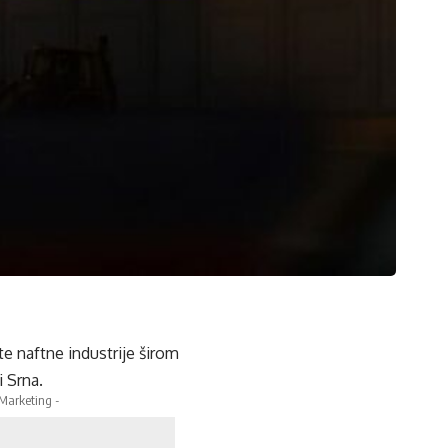
te naftne industrije širom
i Srna.
 Marketing -