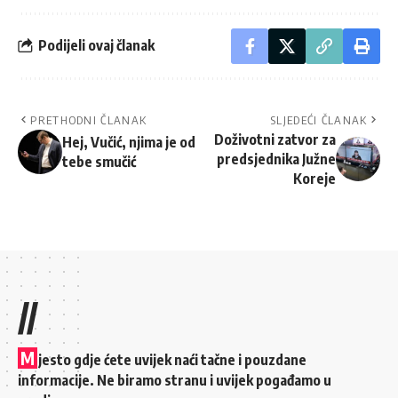
Podijeli ovaj članak
PRETHODNI ČLANAK
SLJEDEĆI ČLANAK
Doživotni zatvor za
Hej, Vučić, njima je od
predsjednika Južne
tebe smučić
Koreje
//
M
jesto gdje ćete uvijek naći tačne i pouzdane
informacije. Ne biramo stranu i uvijek pogađamo u