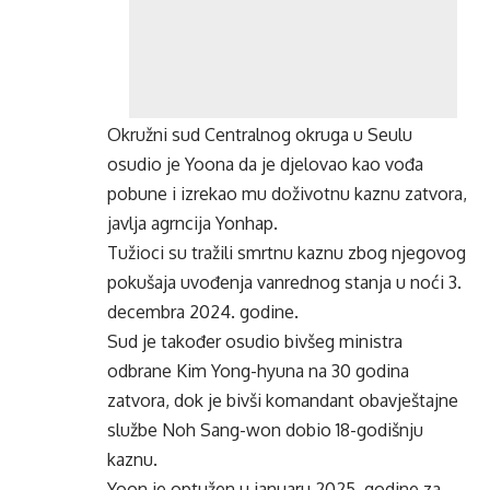
Okružni sud Centralnog okruga u Seulu
osudio je Yoona da je djelovao kao vođa
pobune i izrekao mu doživotnu kaznu zatvora,
javlja agrncija Yonhap.
Tužioci su tražili smrtnu kaznu zbog njegovog
pokušaja uvođenja vanrednog stanja u noći 3.
decembra 2024. godine.
Sud je također osudio bivšeg ministra
odbrane Kim Yong-hyuna na 30 godina
zatvora, dok je bivši komandant obavještajne
službe Noh Sang-won dobio 18-godišnju
kaznu.
Yoon je optužen u januaru 2025. godine za