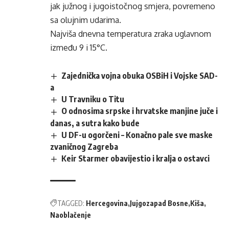
jak južnog i jugoistočnog smjera, povremeno
sa olujnim udarima.
Najviša dnevna temperatura zraka uglavnom
između 9 i 15°C.
Zajednička vojna obuka OSBiH i Vojske SAD-
a
U Travniku o Titu
O odnosima srpske i hrvatske manjine juče i
danas, a sutra kako bude
U DF-u ogorčeni – Konačno pale sve maske
zvaničnog Zagreba
Keir Starmer obavijestio i kralja o ostavci
TAGGED:
Hercegovina
Jujgozapad Bosne
Kiša
Naoblačenje