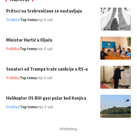
Pritisci na Srebreničane se nastavljaju
Društvo
Top teme
prije 6 sati
Ministar Hurtić u Ključu
Politika
Top teme
prije 6 sati
Senatori od Trumpa traže sankcije u RS-u
Politika
Top teme
prije 6 sati
Helikopter OS BiH gasi požar kod Konjica
Društvo
Top teme
prije 9 sati
- Marketing -