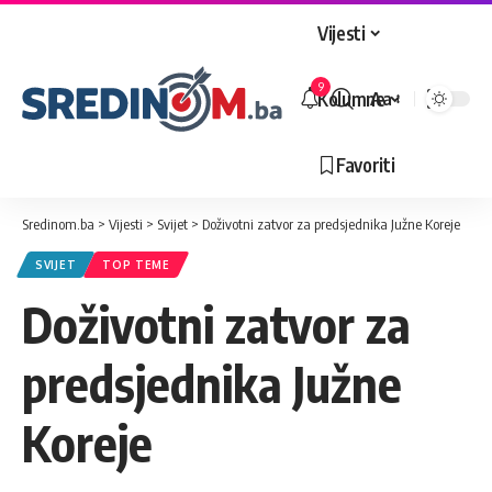
Vijesti
9
Kolumne
Aa
Veličina
slova
Favoriti
Sredinom.ba
>
Vijesti
>
Svijet
>
Doživotni zatvor za predsjednika Južne Koreje
SVIJET
TOP TEME
Doživotni zatvor za
predsjednika Južne
Koreje