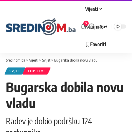
Vijesti
9
Kolumne
Aa
Veličina
slova
Favoriti
Sredinom.ba
>
Vijesti
>
Svijet
>
Bugarska dobila novu vladu
SVIJET
TOP TEME
Bugarska dobila novu
vladu
Radev je dobio podršku 124