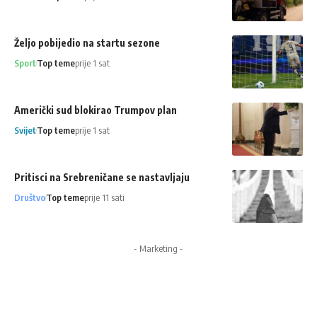
Željo pobijedio na startu sezone
Sport
Top teme
prije 1 sat
Američki sud blokirao Trumpov plan
Svijet
Top teme
prije 1 sat
Pritisci na Srebreničane se nastavljaju
Društvo
Top teme
prije 11 sati
- Marketing -