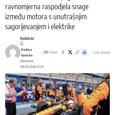
ravnomjerna raspodjela snage
između motora s unutrašnjim
sagorijevanjem i elektrike
Redakcija
Podijeli
1 min čitanja
Ažurirano:
08.05.2026 21:25