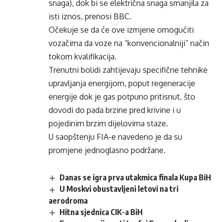
snaga), dok bi se električna snaga smanjila za
isti iznos, prenosi BBC.
Očekuje se da će ove izmjene omogućiti
vozačima da voze na “konvencionalniji” način
tokom kvalifikacija.
Trenutni bolidi zahtijevaju specifične tehnike
upravljanja energijom, poput regeneracije
energije dok je gas potpuno pritisnut, što
dovodi do pada brzine pred krivine i u
pojedinim brzim dijelovima staze.
U saopštenju FIA-e navedeno je da su
promjene jednoglasno podržane.
Danas se igra prva utakmica finala Kupa BiH
U Moskvi obustavljeni letovi na tri
aerodroma
Hitna sjednica CIK-a BiH