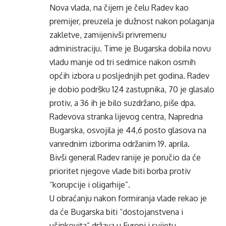
Nova vlada, na čijem je čelu Radev kao
premijer, preuzela je dužnost nakon polaganja
zakletve, zamijenivši privremenu
administraciju. Time je Bugarska dobila novu
vladu manje od tri sedmice nakon osmih
općih izbora u posljednjih pet godina. Radev
je dobio podršku 124 zastupnika, 70 je glasalo
protiv, a 36 ih je bilo suzdržano, piše dpa.
Radevova stranka lijevog centra, Napredna
Bugarska, osvojila je 44,6 posto glasova na
vanrednim izborima održanim 19. aprila.
Bivši general Radev ranije je poručio da će
prioritet njegove vlade biti borba protiv
“korupcije i oligarhije”.
U obraćanju nakon formiranja vlade rekao je
da će Bugarska biti “dostojanstvena i
učinkovita” država u Evropi i svijetu