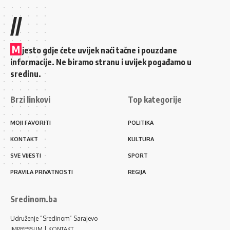
//
M
jesto gdje ćete uvijek naći tačne i pouzdane
informacije. Ne biramo stranu i uvijek pogađamo u
sredinu.
Brzi linkovi
Top kategorije
MOJI FAVORITI
POLITIKA
KONTAKT
KULTURA
SVE VIJESTI
SPORT
PRAVILA PRIVATNOSTI
REGIJA
Sredinom.ba
Udruženje “Sredinom” Sarajevo
|
IMPRESSUM
KONTAKT