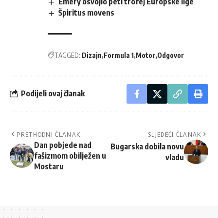
Emery osvojio peti trofej Europske lige
Špiritus movens
TAGGED:
Dizajn
Formula 1
Motor
Odgovor
Podijeli ovaj članak
PRETHODNI ČLANAK
SLJEDEĆI ČLANAK
Dan pobjede nad
Bugarska dobila novu
fašizmom obilježen u
vladu
Mostaru