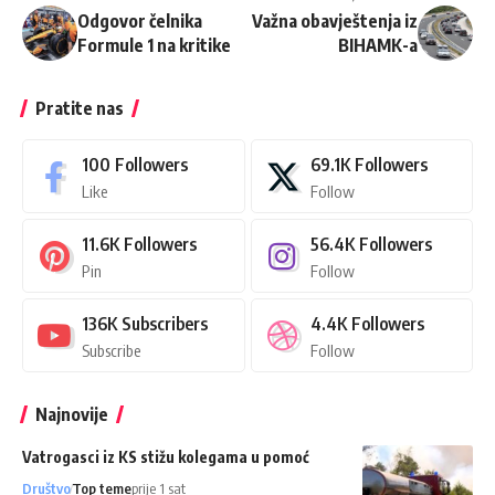
Odgovor čelnika
Važna obavještenja iz
Formule 1 na kritike
BIHAMK-a
Pratite nas
100
Followers
69.1K
Followers
Like
Follow
11.6K
Followers
56.4K
Followers
Pin
Follow
136K
Subscribers
4.4K
Followers
Subscribe
Follow
Najnovije
Vatrogasci iz KS stižu kolegama u pomoć
Društvo
Top teme
prije 1 sat