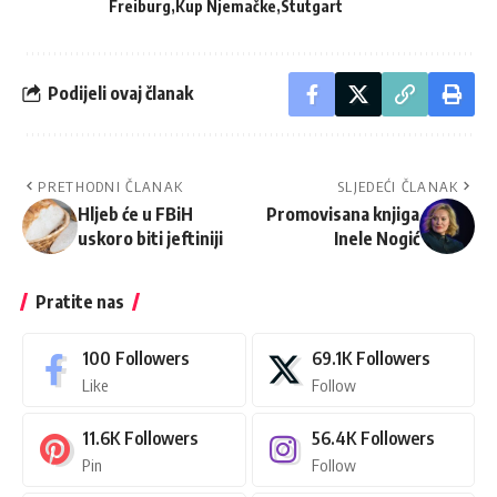
Freiburg
Kup Njemačke
Stutgart
Podijeli ovaj članak
PRETHODNI ČLANAK
SLJEDEĆI ČLANAK
Hljeb će u FBiH
Promovisana knjiga
uskoro biti jeftiniji
Inele Nogić
Pratite nas
100
Followers
69.1K
Followers
Like
Follow
11.6K
Followers
56.4K
Followers
Pin
Follow