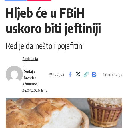
Hljeb će u FBiH
uskoro biti jeftiniji
Red je da nešto i pojefitini
Redakcija
Podijeli
1 min čitanja
Ažurirano:
24.04.2026 13:15