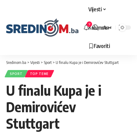
Vijesti
9
Kolumne
Aa
Veličina
slova
Favoriti
Sredinom.ba
>
Vijesti
>
Sport
>
U finalu Kupa je i Demirovićev Stuttgart
SPORT
TOP TEME
U finalu Kupa je i
Demirovićev
Stuttgart