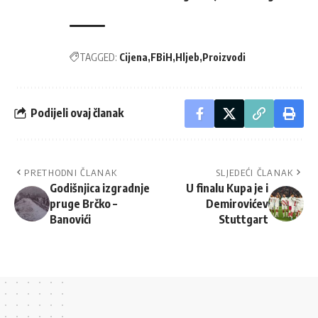
TAGGED:
Cijena
FBiH
Hljeb
Proizvodi
Podijeli ovaj članak
PRETHODNI ČLANAK
SLJEDEĆI ČLANAK
Godišnjica izgradnje
U finalu Kupa je i
pruge Brčko –
Demirovićev
Banovići
Stuttgart