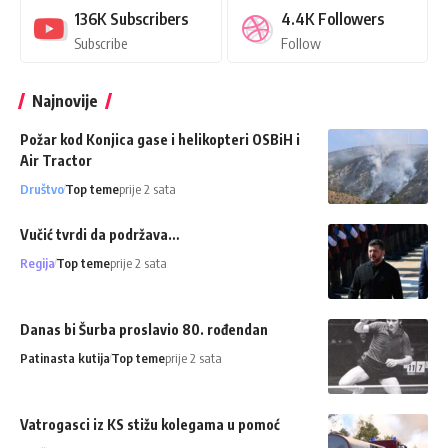
136K
Subscribers
4.4K
Followers
Subscribe
Follow
Najnovije
Požar kod Konjica gase i helikopteri OSBiH i
Air Tractor
Društvo
Top teme
prije 2 sata
Vučić tvrdi da podržava…
Regija
Top teme
prije 2 sata
Danas bi Šurba proslavio 80. rođendan
Patinasta kutija
Top teme
prije 2 sata
Vatrogasci iz KS stižu kolegama u pomoć