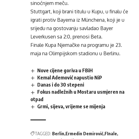
sinoćnjem meču.
Stuttgart, koji brani titulu u Kupu, u finalu će
igrati protiv Bayerna iz Münchena, koji je u
srijedu na gostovanju savladao Bayer
Leverkusen sa 2:0, prenosi Beta.
Finale Kupa Njemačke na programu je 23.
maja na Olimpijskom stadionu u Berlinu.
Nove cijene goriva u FBiH
Kemal Ademović napustio NiP
Danas i do 30 stepeni
Fokus nadležnih u Mostaru usmjeren na
otpad
Grmi, sijeva, vrijeme se mijenja
TAGGED:
Berlin
Ermedin Demirović
FInale