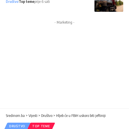
Društvo
Top teme
prije 6 sati
- Marketing -
Sredinom.ba
>
Vijesti
>
Društvo
>
Hljeb će u FBiH uskoro biti jeftiniji
DRUŠTVO
TOP TEME