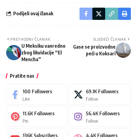
Podijeli ovaj članak
PRETHODNI ČLANAK
SLJEDEĆI ČLANAK
U Meksiku vanredno
Gase se proizvodne
zbog likvidacije “El
peći u Koksari
Mencha”
Pratite nas
100
Followers
69.1K
Followers
Like
Follow
11.6K
Followers
56.4K
Followers
Pin
Follow
136K
Subscribers
4.4K
Followers