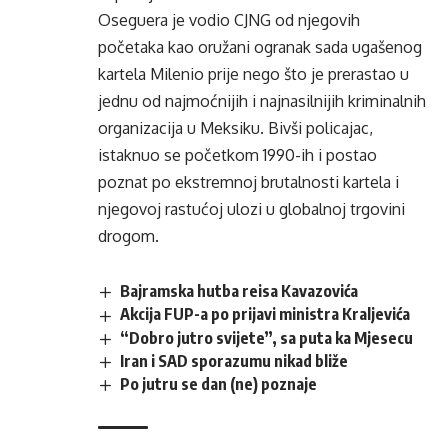
Oseguera je vodio CJNG od njegovih
početaka kao oružani ogranak sada ugašenog
kartela Milenio prije nego što je prerastao u
jednu od najmoćnijih i najnasilnijih kriminalnih
organizacija u Meksiku. Bivši policajac,
istaknuo se početkom 1990-ih i postao
poznat po ekstremnoj brutalnosti kartela i
njegovoj rastućoj ulozi u globalnoj trgovini
drogom.
Bajramska hutba reisa Kavazovića
Akcija FUP-a po prijavi ministra Kraljevića
“Dobro jutro svijete”, sa puta ka Mjesecu
Iran i SAD sporazumu nikad bliže
Po jutru se dan (ne) poznaje