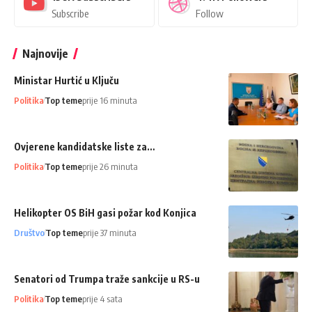
Subscribe
Follow
Najnovije
Ministar Hurtić u Ključu
Politika
Top teme
prije 16 minuta
Ovjerene kandidatske liste za…
Politika
Top teme
prije 26 minuta
Helikopter OS BiH gasi požar kod Konjica
Društvo
Top teme
prije 37 minuta
Senatori od Trumpa traže sankcije u RS-u
Politika
Top teme
prije 4 sata