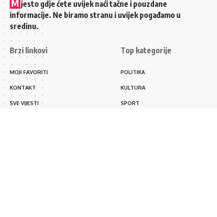
M
jesto gdje ćete uvijek naći tačne i pouzdane
informacije. Ne biramo stranu i uvijek pogađamo u
sredinu.
Brzi linkovi
Top kategorije
MOJI FAVORITI
POLITIKA
KONTAKT
KULTURA
SVE VIJESTI
SPORT
PRAVILA PRIVATNOSTI
REGIJA
Sredinom.ba
Udruženje “Sredinom” Sarajevo
|
IMPRESSUM
KONTAKT