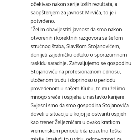
očekivao nakon serije loših rezultata, a
saopštenjem za javnost Mirvića, to je i
potvrđeno.
“Želim obavijestiti javnost da smo nakon
otvorenih i korektnih razgovora sa šefom
stručnog štaba, Slavišom Stojanovićem,
donijeli zajedničku odluku o sporazumnom
raskidu saradnje. Zahvaljujemo se gospodinu
Stojanoviću na profesionalnom odnosu,
uloženom trudu i doprinosu u periodu
provedenom u našem Klubu, te mu želimo
mnogo sreće i uspjeha u nastavku karijere.
Svjesni smo da smo gospodina Stojanovića
doveli u situaciju u kojoj je ostvariti uspjeh
kao trener Željezničara u ovako kratkom
vremenskom periodu bila izuzetno teška
misija. Imajući to u vidu, odgovornost za