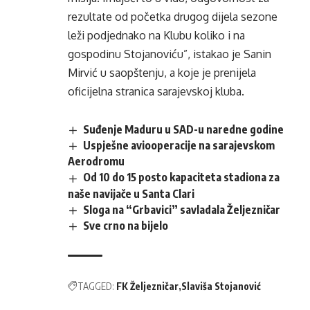
rezultate od početka drugog dijela sezone
leži podjednako na Klubu koliko i na
gospodinu Stojanoviću”, istakao je Sanin
Mirvić u saopštenju, a koje je prenijela
oficijelna stranica sarajevskoj kluba.
Suđenje Maduru u SAD-u naredne godine
Uspješne aviooperacije na sarajevskom
Aerodromu
Od 10 do 15 posto kapaciteta stadiona za
naše navijače u Santa Clari
Sloga na “Grbavici” savladala Željezničar
Sve crno na bijelo
TAGGED:
FK Željezničar
Slaviša Stojanović