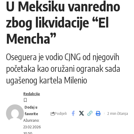
U Meksiku vanredno
zbog likvidacije “El
Mencha”
Oseguera je vodio CJNG od njegovih
početaka kao oružani ogranak sada
ugašenog kartela Milenio
Redakcija
Podijeli
2 min čitanja
Ažurirano:
23.02.2026
10:50