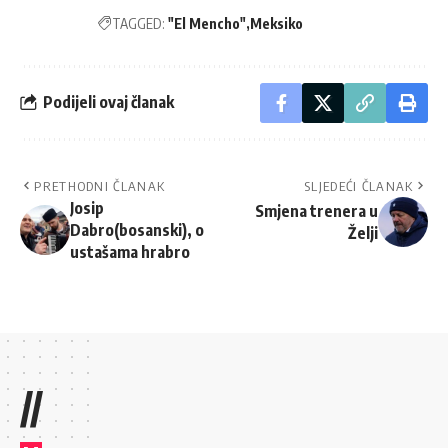
TAGGED:
"El Mencho"
Meksiko
Podijeli ovaj članak
PRETHODNI ČLANAK
SLJEDEĆI ČLANAK
Josip
Smjena trenera u
Dabro(bosanski), o
Želji
ustašama hrabro
//