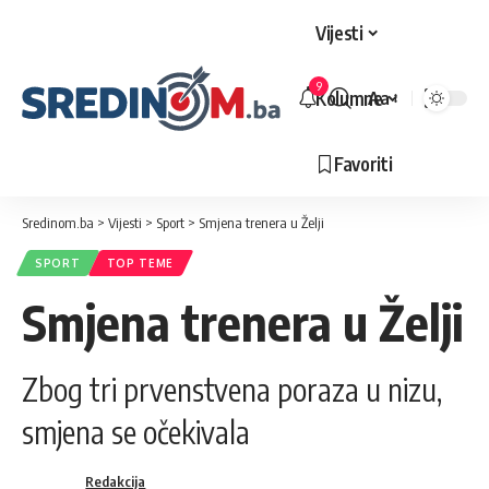
Vijesti
9
Kolumne
Aa
Veličina
slova
Favoriti
Sredinom.ba
>
Vijesti
>
Sport
>
Smjena trenera u Želji
SPORT
TOP TEME
Smjena trenera u Želji
Zbog tri prvenstvena poraza u nizu,
smjena se očekivala
Redakcija