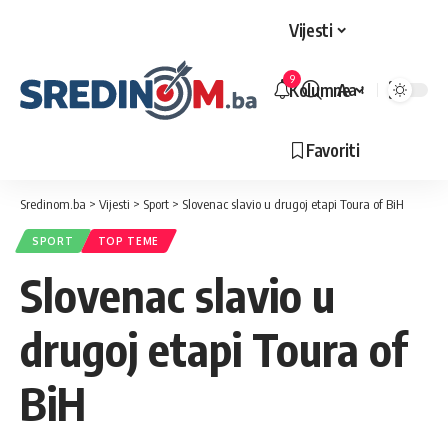
Vijesti
9
Kolumne
Aa
Veličina
slova
Favoriti
Sredinom.ba
>
Vijesti
>
Sport
>
Slovenac slavio u drugoj etapi Toura of BiH
SPORT
TOP TEME
Slovenac slavio u
drugoj etapi Toura of
BiH