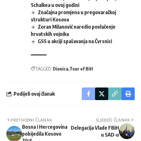
Schalkea u ovoj godini
Značajna promjena u pregovaračkoj
strukturi Kosova
Zoran Milanović naredio povlačenje
hrvatskih vojnika
GSS u akciji spašavanja na Čvrsnici
TAGGED:
Dionica
Tour of BiH
Podijeli ovaj članak
PRETHODNI ČLANAK
SLJEDEĆI ČLANAK
Bosna i Hercegovina
Delegacija Vlade FBiH
pobijedila Kosovo
u SAD-u
70:5