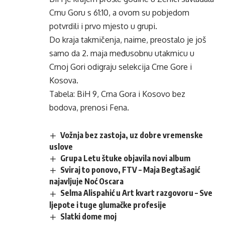
Crnu Goru s 61:10, a ovom su pobjedom
potvrdili i prvo mjesto u grupi.
Do kraja takmičenja, naime, preostalo je još
samo da 2. maja međusobnu utakmicu u
Crnoj Gori odigraju selekcija Crne Gore i
Kosova.
Tabela: BiH 9, Crna Gora i Kosovo bez
bodova, prenosi Fena.
Vožnja bez zastoja, uz dobre vremenske
uslove
Grupa Letu štuke objavila novi album
Sviraj to ponovo, FTV – Maja Begtašagić
najavljuje Noć Oscara
Selma Alispahić u Art kvart razgovoru – Sve
ljepote i tuge glumačke profesije
Slatki dome moj