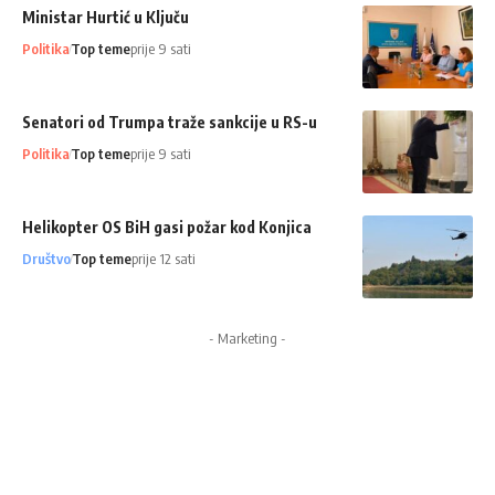
Ministar Hurtić u Ključu
Politika
Top teme
prije 9 sati
Senatori od Trumpa traže sankcije u RS-u
Politika
Top teme
prije 9 sati
Helikopter OS BiH gasi požar kod Konjica
Društvo
Top teme
prije 12 sati
- Marketing -