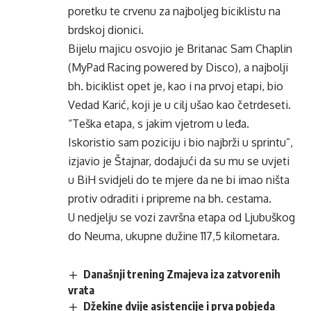
poretku te crvenu za najboljeg biciklistu na
brdskoj dionici.
Bijelu majicu osvojio je Britanac Sam Chaplin
(MyPad Racing powered by Disco), a najbolji
bh. biciklist opet je, kao i na prvoj etapi, bio
Vedad Karić, koji je u cilj ušao kao četrdeseti.
“Teška etapa, s jakim vjetrom u leđa.
Iskoristio sam poziciju i bio najbrži u sprintu”,
izjavio je Štajnar, dodajući da su mu se uvjeti
u BiH svidjeli do te mjere da ne bi imao ništa
protiv odraditi i pripreme na bh. cestama.
U nedjelju se vozi završna etapa od Ljubuškog
do Neuma, ukupne dužine 117,5 kilometara.
Današnji trening Zmajeva iza zatvorenih
vrata
Džekine dvije asistencije i prva pobjeda