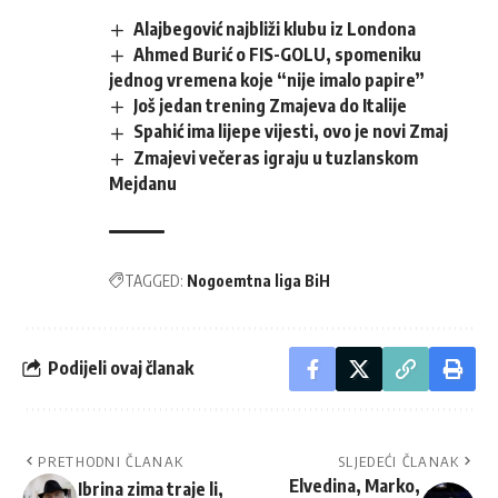
Alajbegović najbliži klubu iz Londona
Ahmed Burić o FIS-GOLU, spomeniku
jednog vremena koje “nije imalo papire”
Još jedan trening Zmajeva do Italije
Spahić ima lijepe vijesti, ovo je novi Zmaj
Zmajevi večeras igraju u tuzlanskom
Mejdanu
TAGGED:
Nogoemtna liga BiH
Podijeli ovaj članak
PRETHODNI ČLANAK
SLJEDEĆI ČLANAK
Elvedina, Marko,
Ibrina zima traje li,