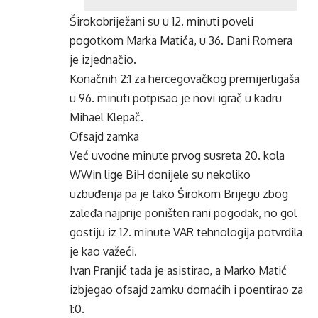
Širokobriježani su u 12. minuti poveli
pogotkom Marka Matića, u 36. Dani Romera
je izjednačio.
Konačnih 2:1 za hercegovačkog premijerligaša
u 96. minuti potpisao je novi igrač u kadru
Mihael Klepač.
Ofsajd zamka
Već uvodne minute prvog susreta 20. kola
WWin lige BiH donijele su nekoliko
uzbuđenja pa je tako Širokom Brijegu zbog
zaleđa najprije poništen rani pogodak, no gol
gostiju iz 12. minute VAR tehnologija potvrdila
je kao važeći.
Ivan Pranjić tada je asistirao, a Marko Matić
izbjegao ofsajd zamku domaćih i poentirao za
1:0.