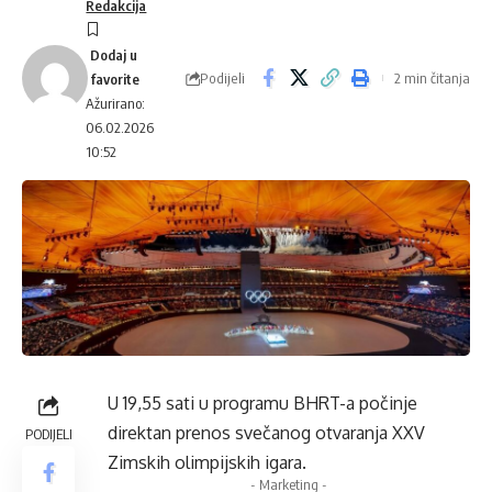
Redakcija
Podijeli
2 min čitanja
Ažurirano:
06.02.2026
10:52
U 19,55 sati u programu BHRT-a počinje
direktan prenos svečanog otvaranja XXV
PODIJELI
Zimskih olimpijskih igara.
- Marketing -