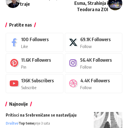
Esma, Strahinja i
traje
Teodora na ZOI
Pratite nas
100
Followers
69.1K
Followers
Like
Follow
11.6K
Followers
56.4K
Followers
Pin
Follow
136K
Subscribers
4.4K
Followers
Subscribe
Follow
Najnovije
Pritisci na Srebreničane se nastavljaju
Društvo
Top teme
prije 3 sata