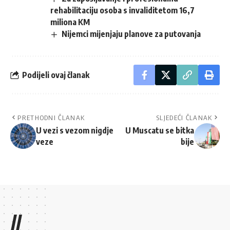
rehabilitaciju osoba s invaliditetom 16,7
miliona KM
Nijemci mijenjaju planove za putovanja
Podijeli ovaj članak
PRETHODNI ČLANAK
SLJEDEĆI ČLANAK
U vezi s vezom nigdje
U Muscatu se bitka
veze
bije
//