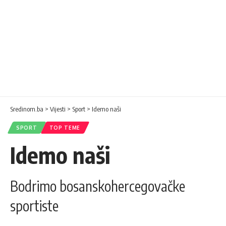
Sredinom.ba
>
Vijesti
>
Sport
>
Idemo naši
SPORT
TOP TEME
Idemo naši
Bodrimo bosanskohercegovačke
sportiste