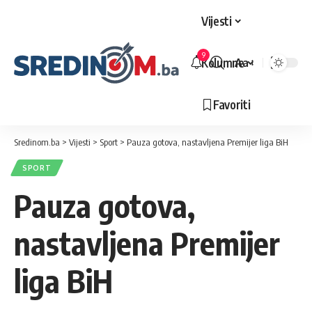
Vijesti
9
Kolumne
Aa
Veličina
slova
Favoriti
Sredinom.ba
>
Vijesti
>
Sport
>
Pauza gotova, nastavljena Premijer liga BiH
SPORT
Pauza gotova,
nastavljena Premijer
liga BiH