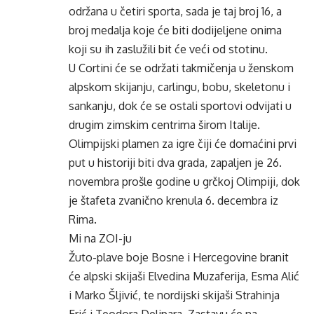
održana u četiri sporta, sada je taj broj 16, a
broj medalja koje će biti dodijeljene onima
koji su ih zaslužili bit će veći od stotinu.
U Cortini će se održati takmičenja u ženskom
alpskom skijanju, carlingu, bobu, skeletonu i
sankanju, dok će se ostali sportovi odvijati u
drugim zimskim centrima širom Italije.
Olimpijski plamen za igre čiji će domaćini prvi
put u historiji biti dva grada, zapaljen je 26.
novembra prošle godine u grčkoj Olimpiji, dok
je štafeta zvanično krenula 6. decembra iz
Rima.
Mi na ZOI-ju
Žuto-plave boje Bosne i Hercegovine branit
će alpski skijaši Elvedina Muzaferija, Esma Alić
i Marko Šljivić, te nordijski skijaši Strahinja