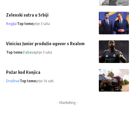
Zelenski sutra u Srbiji
Regija
Top teme
prije 3 sata
Vinicius Junior produžio ugovor s Realom
Top teme
Zabava
prije 3 sata
Požar kod Konjica
Društvo
Top teme
prije 14 sati
- Marketing -