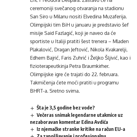
Erić i Teodora Delipara. Zastavu će na
ceremoniji svečanog otvaranja na stadionu
San Siro u Milanu nositi Elvedina Muzaferija.
Olimpijski tim BiH u januaru je predstavio šef
misije Said Fazlagić, koji je naveo da će
sportiste u Italiji pratiti šest trenera – Mladen
Plakalović, Dragan Jeftović, Nikola Kvakarelji,
Edhem Bajrić, Faris Zuhrić i Željko Šljivić, kao i
fizioterapeutkinja Petra Braumkirher.
Olimpijske igre će trajati do 22. februara.
Takmičenja ćete moći pratiti u programu
BHRT-a. Sretno svima.
Šta je 3,5 godine bez vode?
Večeras snimak legendarne utakmice uz
nezaboravan komentar Edina Avdića
Iz njemačke stranke kritike na račun EU-a
Za zapošljavanje i profesionalnu