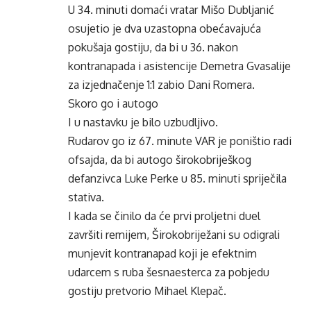
U 34. minuti domaći vratar Mišo Dubljanić
osujetio je dva uzastopna obećavajuća
pokušaja gostiju, da bi u 36. nakon
kontranapada i asistencije Demetra Gvasalije
za izjednačenje 1:1 zabio Dani Romera.
Skoro go i autogo
I u nastavku je bilo uzbudljivo.
Rudarov go iz 67. minute VAR je poništio radi
ofsajda, da bi autogo širokobriješkog
defanzivca Luke Perke u 85. minuti spriječila
stativa.
I kada se činilo da će prvi proljetni duel
završiti remijem, Širokobriježani su odigrali
munjevit kontranapad koji je efektnim
udarcem s ruba šesnaesterca za pobjedu
gostiju pretvorio Mihael Klepač.