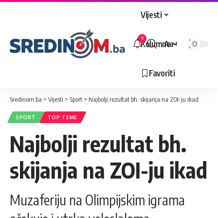
Vijesti
9
Kolumne
Aa
Veličina
slova
Favoriti
Sredinom.ba
>
Vijesti
>
Sport
>
Najbolji rezultat bh. skijanja na ZOI-ju ikad
SPORT
TOP TEME
Najbolji rezultat bh.
skijanja na ZOI-ju ikad
Muzaferiju na Olimpijskim igrama