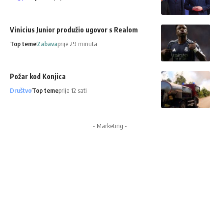
Vinicius Junior produžio ugovor s Realom
Top teme
Zabava
prije 29 minuta
Požar kod Konjica
Društvo
Top teme
prije 12 sati
- Marketing -