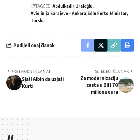
TAGGED:
Abdulkadir Uraloğlu
Aviolinija Sarajevo - Ankara
Edin Forto
Ministar
Turska
Podijeli ovaj članak
PRETHODNI ČLANAK
SLJEDEĆI ČLANAK
Za modernizaciju
Sjaši Albin da uzjaši
cesta u BiH 70
Kurti
miliona eura