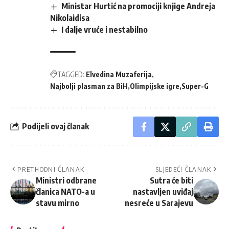
Ministar Hurtić na promociji knjige Andreja
Nikolaidisa
I dalje vruće i nestabilno
TAGGED:
Elvedina Muzaferija
Najbolji plasman za BiH
Olimpijske igre
Super-G
Podijeli ovaj članak
PRETHODNI ČLANAK
SLJEDEĆI ČLANAK
Ministri odbrane
Sutra će biti
članica NATO-a u
nastavljen uviđaj
stavu mirno
nesreće u Sarajevu