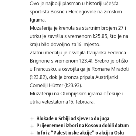
Ovo je najbolji plasman u historiji učešća
sportista Bosne i Hercegovine na zimskim
Igrama.
Muzaferija je krenula sa startnim brojem 27 i
utrku je završila s vremenom 1:25.85, što je na
kraju bilo dovoljno za 16. mjesto.
Zlatnu medalju je osvojila Italijanka Federica
Brignone s vremenom 1:23.41. Srebro je otišlo
u Francusku, a osvojila ga je Romane Miradoli
(1:23.82), dok je bronza pripala Austrijanki
Corneliji Hütter (1:23.93).
Muzaferiju na Olimpijskim igrama očekuje i
utrka veleslaloma 15. februara.
Blokade u Srbiji od sjevera do juga
Prijevremeni izbori na Kosovu dobili datum
Info iz “Palestinske akcije” o akciji u Oslu