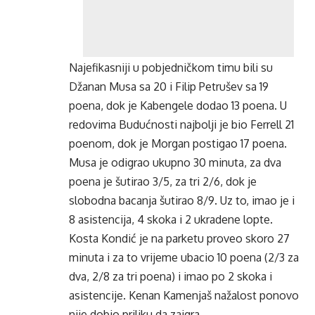
Najefikasniji u pobjedničkom timu bili su
Džanan Musa sa 20 i Filip Petrušev sa 19
poena, dok je Kabengele dodao 13 poena. U
redovima Budućnosti najbolji je bio Ferrell 21
poenom, dok je Morgan postigao 17 poena.
Musa je odigrao ukupno 30 minuta, za dva
poena je šutirao 3/5, za tri 2/6, dok je
slobodna bacanja šutirao 8/9. Uz to, imao je i
8 asistencija, 4 skoka i 2 ukradene lopte.
Kosta Kondić je na parketu proveo skoro 27
minuta i za to vrijeme ubacio 10 poena (2/3 za
dva, 2/8 za tri poena) i imao po 2 skoka i
asistencije. Kenan Kamenjaš nažalost ponovo
nije dobio priliku da zaigra.