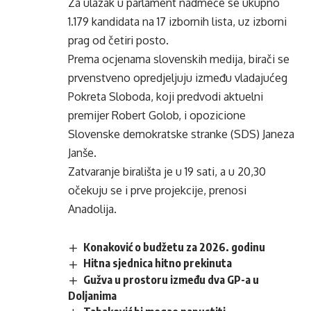
Za ulazak u parlament nadmeće se ukupno
1.179 kandidata na 17 izbornih lista, uz izborni
prag od četiri posto.
Prema ocjenama slovenskih medija, birači se
prvenstveno opredjeljuju između vladajućeg
Pokreta Sloboda, koji predvodi aktuelni
premijer Robert Golob, i opozicione
Slovenske demokratske stranke (SDS) Janeza
Janše.
Zatvaranje birališta je u 19 sati, a u 20,30
očekuju se i prve projekcije, prenosi
Anadolija.
Konaković o budžetu za 2026. godinu
Hitna sjednica hitno prekinuta
Gužva u prostoru između dva GP-a u
Doljanima