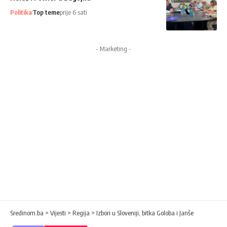
Politika
Top teme
prije 6 sati
- Marketing -
Sredinom.ba
>
Vijesti
>
Regija
>
Izbori u Sloveniji, bitka Goloba i Janše