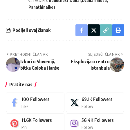
TAGGED:
Budućnost
Dubai
Džanan Musa
Panathinaikos
Podijeli ovaj članak
PRETHODNI ČLANAK
SLJEDEĆI ČLANAK
Izbori u Sloveniji,
Eksplozija u centru
bitka Goloba i Janše
Istanbula
Pratite nas
100
Followers
69.1K
Followers
Like
Follow
11.6K
Followers
56.4K
Followers
Pin
Follow