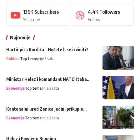
136K
Subscribers
4.4K
Followers
Subscribe
Follow
Najnovije
Hurtić pita Kordića – Hoćete li se izviniti?
Politika
Top teme
prije 3 sata
Ministar Helez i komandant NATO štaba…
Ekonomija
Top teme
prije 3 sata
Kantonalni ured Zenica jedini prikupio…
Ekonomija
Top teme
prije 3 sata
Helez i Fowler u Bugojnu