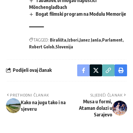
Tabaković bi mogao napustiti
Mönchengladbach
Bogat filmski program na Modulu Memorije
TAGGED:
Birališta
Izbori
Janez Janša
Parlament
Robert Golob
Slovenija
Podijeli ovaj članak
PRETHODNI ČLANAK
SLJEDEĆI ČLANAK
Musa u formi,
Kako na jugu tako i na
Ataman dolazi u
sjeveru
Sarajevo