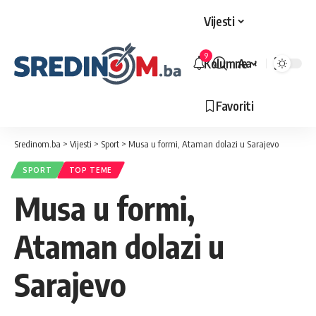
Vijesti
9
Kolumne
Aa
Veličina
slova
Favoriti
Sredinom.ba
>
Vijesti
>
Sport
>
Musa u formi, Ataman dolazi u Sarajevo
SPORT
TOP TEME
Musa u formi,
Ataman dolazi u
Sarajevo