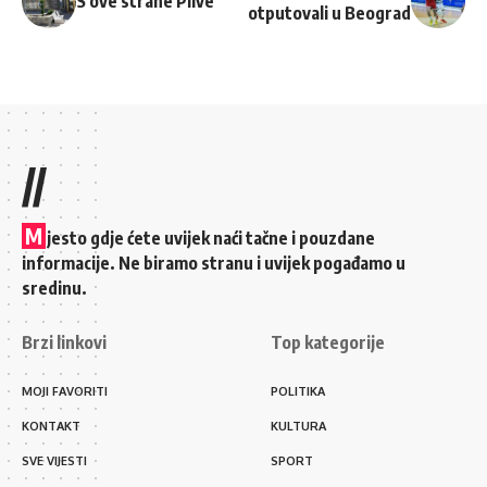
S ove strane Plive
otputovali u Beograd
//
M
jesto gdje ćete uvijek naći tačne i pouzdane
informacije. Ne biramo stranu i uvijek pogađamo u
sredinu.
Brzi linkovi
Top kategorije
MOJI FAVORITI
POLITIKA
KONTAKT
KULTURA
SVE VIJESTI
SPORT