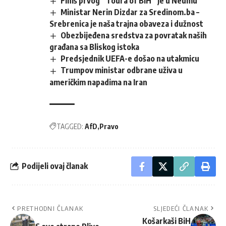
Finiš prvog “Toura of BiH” je u Neumu
Ministar Nerin Dizdar za Sredinom.ba –
Srebrenica je naša trajna obaveza i dužnost
Obezbijeđena sredstva za povratak naših
građana sa Bliskog istoka
Predsjednik UEFA-e došao na utakmicu
Trumpov ministar odbrane uživa u
američkim napadima na Iran
TAGGED:
AfD
Pravo
Podijeli ovaj članak
PRETHODNI ČLANAK
SLJEDEĆI ČLANAK
Košarkaši BiH