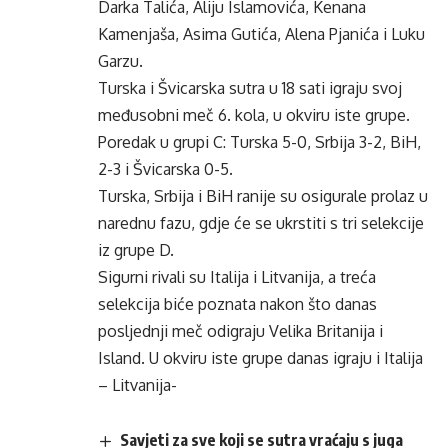
Darka Talića, Aliju Islamovića, Kenana
Kamenjaša, Asima Gutića, Alena Pjanića i Luku
Garzu.
Turska i Švicarska sutra u 18 sati igraju svoj
međusobni meč 6. kola, u okviru iste grupe.
Poredak u grupi C: Turska 5-0, Srbija 3-2, BiH,
2-3 i Švicarska 0-5.
Turska, Srbija i BiH ranije su osigurale prolaz u
narednu fazu, gdje će se ukrstiti s tri selekcije
iz grupe D.
Sigurni rivali su Italija i Litvanija, a treća
selekcija biće poznata nakon što danas
posljednji meč odigraju Velika Britanija i
Island. U okviru iste grupe danas igraju i Italija
– Litvanija-
Savjeti za sve koji se sutra vraćaju s juga