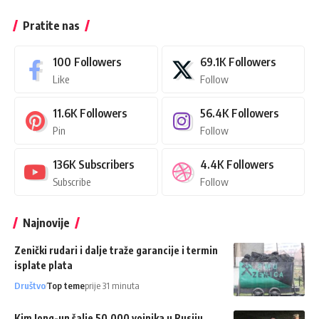
Pratite nas
100
Followers
69.1K
Followers
Like
Follow
11.6K
Followers
56.4K
Followers
Pin
Follow
136K
Subscribers
4.4K
Followers
Subscribe
Follow
Najnovije
Zenički rudari i dalje traže garancije i termin
isplate plata
Društvo
Top teme
prije 31 minuta
Kim Jong-un šalje 50.000 vojnika u Rusiju