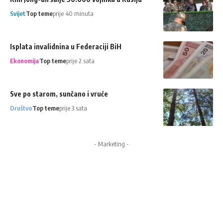
Svijet
Top teme
prije 40 minuta
Isplata invalidnina u Federaciji BiH
Ekonomija
Top teme
prije 2 sata
Sve po starom, sunčano i vruće
Društvo
Top teme
prije 3 sata
- Marketing -