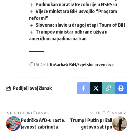
Podmukao narativ Rezolucije u NSRS-u
Vijeće ministara BiH usvojilo “Program
reformi”
Slovenac slavio u drugoj etapi Toura of BiH
Trumpov ministar odbrane uživa u
američkim napadima na Iran
TAGGED:
Košarkaši BiH
Svjetsko prvenstvo
Podijeli ovaj članak
PRETHODNI ČLANAK
SLJEDEĆI ČLANAK
Podrška AfD-u raste,
Trump i Putin pričali
javnost zabrinuta
gotovo sat i po