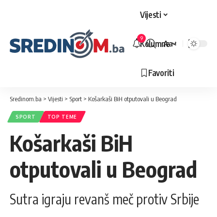
Vijesti
9
Kolumne
Aa
Veličina
slova
Favoriti
Sredinom.ba
>
Vijesti
>
Sport
>
Košarkaši BiH otputovali u Beograd
SPORT
TOP TEME
Košarkaši BiH
otputovali u Beograd
Sutra igraju revanš meč protiv Srbije