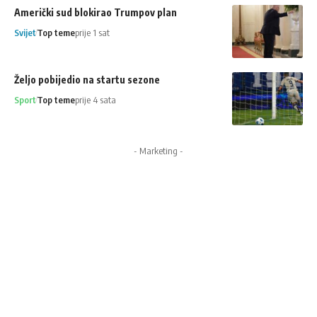
Američki sud blokirao Trumpov plan
Svijet
Top teme
prije 1 sat
Željo pobijedio na startu sezone
Sport
Top teme
prije 4 sata
- Marketing -