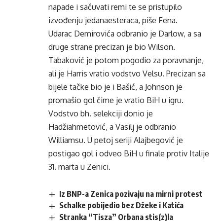
napade i sačuvati remi te se pristupilo
izvođenju jedanaesteraca, piše Fena.
Udarac Demirovića odbranio je Darlow, a sa
druge strane precizan je bio Wilson.
Tabaković je potom pogodio za poravnanje,
ali je Harris vratio vodstvo Velsu. Precizan sa
bijele tačke bio je i Bašić, a Johnson je
promašio gol čime je vratio BiH u igru.
Vodstvo bh. selekciji donio je
Hadžiahmetović, a Vasilj je odbranio
Williamsu. U petoj seriji Alajbegović je
postigao gol i odveo BiH u finale protiv Italije
31. marta u Zenici.
Iz BNP-a Zenica pozivaju na mirni protest
Schalke pobijedio bez Džeke i Katića
Stranka “Tisza” Orbana stis(z)la