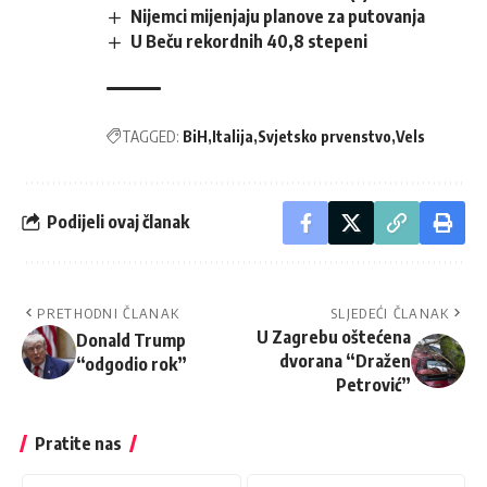
Nijemci mijenjaju planove za putovanja
U Beču rekordnih 40,8 stepeni
TAGGED:
BiH
Italija
Svjetsko prvenstvo
Vels
Podijeli ovaj članak
PRETHODNI ČLANAK
SLJEDEĆI ČLANAK
U Zagrebu oštećena
Donald Trump
dvorana “Dražen
“odgodio rok”
Petrović”
Pratite nas