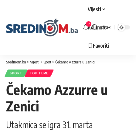
Vijesti
9
Kolumne
Aa
Veličina
slova
Favoriti
Sredinom.ba
>
Vijesti
>
Sport
>
Čekamo Azzurre u Zenici
SPORT
TOP TEME
Čekamo Azzurre u
Zenici
Utakmica se igra 31. marta