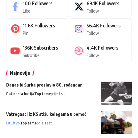
100
Followers
69.1K
Followers
Like
Follow
11.6K
Followers
56.4K
Followers
Pin
Follow
136K
Subscribers
4.4K
Followers
Subscribe
Follow
Najnovije
Danas bi Šurba proslavio 80. rođendan
Patinasta kutija
Top teme
prije 1 sat
Vatrogasci iz KS stižu kolegama u pomoć
Društvo
Top teme
prije 1 sat