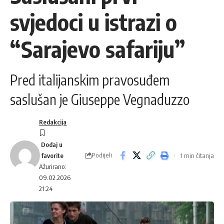
svjedoci u istrazi o
“Sarajevo safariju”
Pred italijanskim pravosuđem
saslušan je Giuseppe Vegnaduzzo
Redakcija
Podijeli
1 min čitanja
Ažurirano:
09.02.2026
21:24