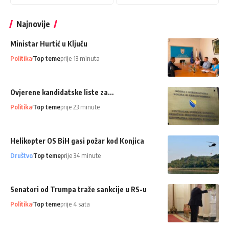
Najnovije
Ministar Hurtić u Ključu
Politika
Top teme
prije 13 minuta
Ovjerene kandidatske liste za…
Politika
Top teme
prije 23 minute
Helikopter OS BiH gasi požar kod Konjica
Društvo
Top teme
prije 34 minute
Senatori od Trumpa traže sankcije u RS-u
Politika
Top teme
prije 4 sata