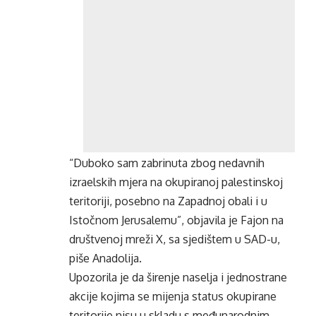
“Duboko sam zabrinuta zbog nedavnih
izraelskih mjera na okupiranoj palestinskoj
teritoriji, posebno na Zapadnoj obali i u
Istočnom Jerusalemu”, objavila je Fajon na
društvenoj mreži X, sa sjedištem u SAD-u,
piše Anadolija.
Upozorila je da širenje naselja i jednostrane
akcije kojima se mijenja status okupirane
teritorije nisu u skladu s međunarodnim