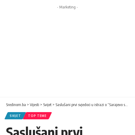
- Marketing -
Sredinom.ba
>
Vijesti
>
Svijet
>
Saslušani prvi svjedoci u istrazi o “Sarajevo safariju”
SVIJET
TOP TEME
Saslušani prvi