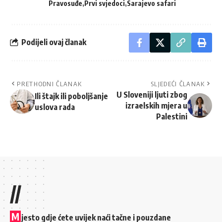
Pravosuđe
Prvi svjedoci
Sarajevo safari
Podijeli ovaj članak
PRETHODNI ČLANAK
SLJEDEĆI ČLANAK
U Sloveniji ljuti zbog
Ili štajk ili poboljšanje
izraelskih mjera u
uslova rada
Palestini
//
M
jesto gdje ćete uvijek naći tačne i pouzdane