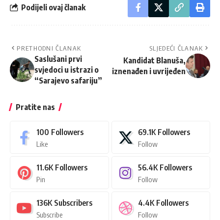
Podijeli ovaj članak
PRETHODNI ČLANAK
SLJEDEĆI ČLANAK
Saslušani prvi
Kandidat Blanuša,
svjedoci u istrazi o
iznenađen i uvrijeđen
“Sarajevo safariju”
Pratite nas
100
Followers
69.1K
Followers
Like
Follow
11.6K
Followers
56.4K
Followers
Pin
Follow
136K
Subscribers
4.4K
Followers
Subscribe
Follow