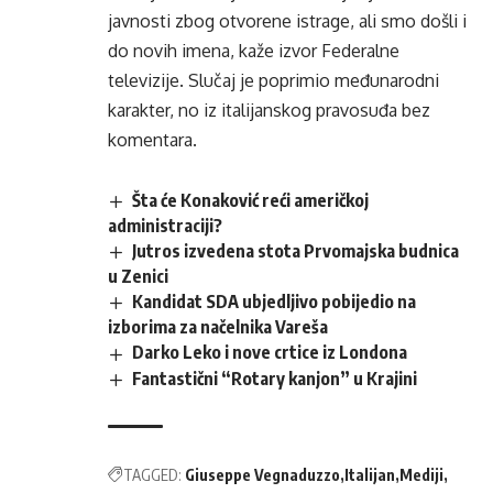
javnosti zbog otvorene istrage, ali smo došli i
do novih imena, kaže izvor Federalne
televizije. Slučaj je poprimio međunarodni
karakter, no iz italijanskog pravosuđa bez
komentara.
Šta će Konaković reći američkoj
administraciji?
Jutros izvedena stota Prvomajska budnica
u Zenici
Kandidat SDA ubjedljivo pobijedio na
izborima za načelnika Vareša
Darko Leko i nove crtice iz Londona
Fantastični “Rotary kanjon” u Krajini
TAGGED:
Giuseppe Vegnaduzzo
Italijan
Mediji