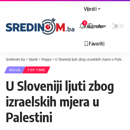
Vijesti
9
Kolumne
Aa
Veličina
slova
Favoriti
Sredinom.ba
>
Vijesti
>
Regija
>
U Sloveniji ljuti zbog izraelskih mjera u Palestini
REGIJA
TOP TEME
U Sloveniji ljuti zbog
izraelskih mjera u
Palestini