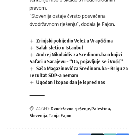
pravom.
“Slovenija ostaje čvrsto posvećena
dvodržavnom rješenju”, dodala je Fajon.
Zrinjski pobijedio Velež u Vrapčićima
Salah sletio u Istanbul
Andrej Nikolaidis za Sredinom.ba o knjizi
Safari u Sarajevu – “Da, pojavljuje se i Vučić”
Saša Magazinović za Sredinom.ba – Brigu za
rezultat SDP-a nemam
Ugodan i topao dan je ispred nas
TAGGED:
Dvodržavno rješenje
Palestina
Slovenija
Tanja Fajon