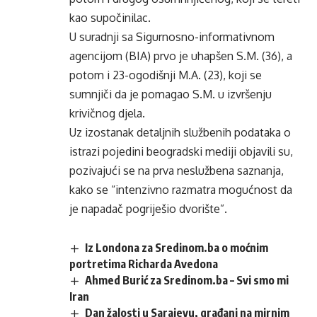
kao supočinilac.
U suradnji sa Sigurnosno-informativnom
agencijom (BIA) prvo je uhapšen S.M. (36), a
potom i 23-ogodišnji M.A. (23), koji se
sumnjiči da je pomagao S.M. u izvršenju
krivičnog djela.
Uz izostanak detaljnih službenih podataka o
istrazi pojedini beogradski mediji objavili su,
pozivajući se na prva neslužbena saznanja,
kako se “intenzivno razmatra mogućnost da
je napadač pogriješio dvorište”.
Iz Londona za Sredinom.ba o moćnim
portretima Richarda Avedona
Ahmed Burić za Sredinom.ba – Svi smo mi
Iran
Dan žalosti u Sarajevu, građani na mirnim