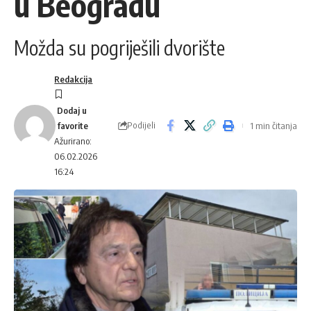
u Beogradu
Možda su pogriješili dvorište
Redakcija
Podijeli
1 min čitanja
Ažurirano:
06.02.2026
16:24