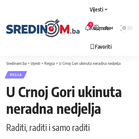
Vijesti
9
Kolumne
Aa
Veličina
slova
Favoriti
Sredinom.ba
>
Vijesti
>
Regija
>
U Crnoj Gori ukinuta neradna nedjelja
REGIJA
U Crnoj Gori ukinuta
neradna nedjelja
Raditi, raditi i samo raditi