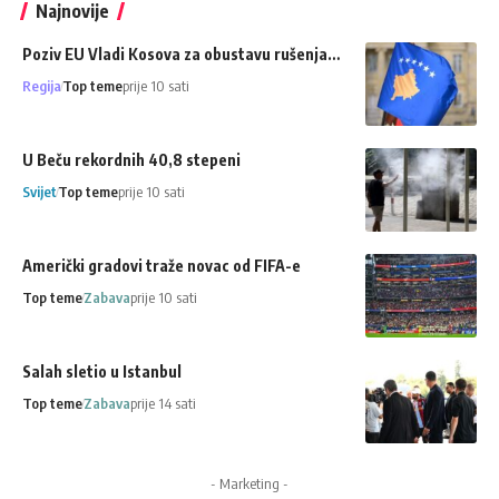
Najnovije
Poziv EU Vladi Kosova za obustavu rušenja…
Regija
Top teme
prije 10 sati
U Beču rekordnih 40,8 stepeni
Svijet
Top teme
prije 10 sati
Američki gradovi traže novac od FIFA-e
Top teme
Zabava
prije 10 sati
Salah sletio u Istanbul
Top teme
Zabava
prije 14 sati
- Marketing -