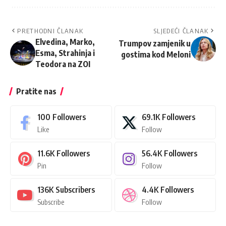
PRETHODNI ČLANAK
SLJEDEĆI ČLANAK
Elvedina, Marko,
Trumpov zamjenik u
Esma, Strahinja i
gostima kod Meloni
Teodora na ZOI
Pratite nas
100
Followers
69.1K
Followers
Like
Follow
11.6K
Followers
56.4K
Followers
Pin
Follow
136K
Subscribers
4.4K
Followers
Subscribe
Follow