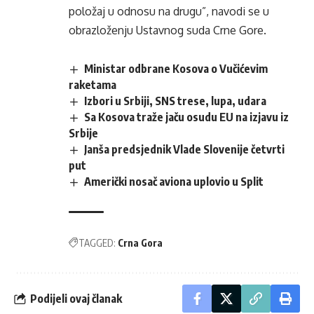
položaj u odnosu na drugu”, navodi se u
obrazloženju Ustavnog suda Crne Gore.
Ministar odbrane Kosova o Vučićevim
raketama
Izbori u Srbiji, SNS trese, lupa, udara
Sa Kosova traže jaču osudu EU na izjavu iz
Srbije
Janša predsjednik Vlade Slovenije četvrti
put
Američki nosač aviona uplovio u Split
TAGGED:
Crna Gora
Podijeli ovaj članak