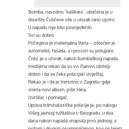
Bomba, navodno “kašikara”, ubačena je u
dvorište Čolićeve vile u utorak rano ujutro.
U napadu nije bilo povrijeđenih.
Svi su dobro
Pričinjena je materijalna šteta – oštećen je
automobil, fasada, a i prozori su polupani.
Čolić je u utorak, nakon bombaškog napada,
medijima rekao da su svi članovi obitelji
dobro i da se čeka policijski izvještaj.
Rekao je i da je trenutno u Zagrebu gdje
snima novi album, piše Hina.
Izvršilac i pomagač.
Uprava kriminalističke policije je, po nalogu
Višeg javnog tužilaštva u Beogradu, u dva
dana nakon napada uhapsila prvo jednog, a
potom i drugog osumnnjičenog, koji se tereti