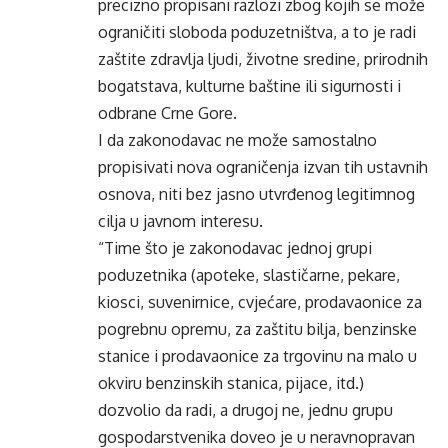
precizno propisani razlozi zbog kojih se može
ograničiti sloboda poduzetništva, a to je radi
zaštite zdravlja ljudi, životne sredine, prirodnih
bogatstava, kulturne baštine ili sigurnosti i
odbrane Crne Gore.
I da zakonodavac ne može samostalno
propisivati nova ograničenja izvan tih ustavnih
osnova, niti bez jasno utvrđenog legitimnog
cilja u javnom interesu.
“Time što je zakonodavac jednoj grupi
poduzetnika (apoteke, slastičarne, pekare,
kiosci, suvenirnice, cvjećare, prodavaonice za
pogrebnu opremu, za zaštitu bilja, benzinske
stanice i prodavaonice za trgovinu na malo u
okviru benzinskih stanica, pijace, itd.)
dozvolio da radi, a drugoj ne, jednu grupu
gospodarstvenika doveo je u neravnopravan