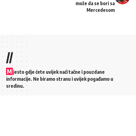
može da se bori sa
Mercedesom
//
M
jesto gdje ćete uvijek naći tačne i pouzdane
informacije. Ne biramo stranu i uvijek pogađamo u
sredinu.
Brzi linkovi
Top kategorije
MOJI FAVORITI
POLITIKA
KONTAKT
KULTURA
SVE VIJESTI
SPORT