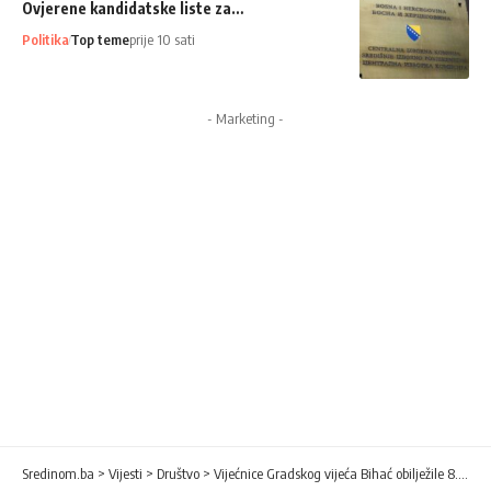
Ovjerene kandidatske liste za…
Politika
Top teme
prije 10 sati
- Marketing -
Sredinom.ba
>
Vijesti
>
Društvo
>
Vijećnice Gradskog vijeća Bihać obilježile 8. mart na poseban način