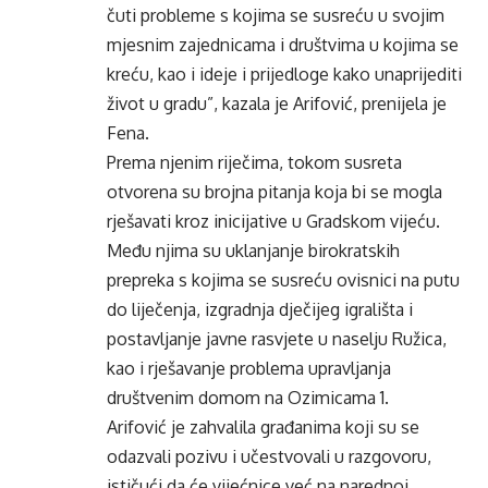
čuti probleme s kojima se susreću u svojim
mjesnim zajednicama i društvima u kojima se
kreću, kao i ideje i prijedloge kako unaprijediti
život u gradu”, kazala je Arifović, prenijela je
Fena.
Prema njenim riječima, tokom susreta
otvorena su brojna pitanja koja bi se mogla
rješavati kroz inicijative u Gradskom vijeću.
Među njima su uklanjanje birokratskih
prepreka s kojima se susreću ovisnici na putu
do liječenja, izgradnja dječijeg igrališta i
postavljanje javne rasvjete u naselju Ružica,
kao i rješavanje problema upravljanja
društvenim domom na Ozimicama 1.
Arifović je zahvalila građanima koji su se
odazvali pozivu i učestvovali u razgovoru,
ističući da će vijećnice već na narednoj