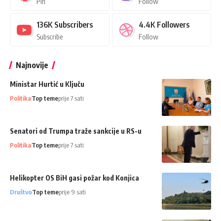
Pin
Follow
136K
Subscribers
4.4K
Followers
Subscribe
Follow
Najnovije
Ministar Hurtić u Ključu
Politika
Top teme
prije 7 sati
Senatori od Trumpa traže sankcije u RS-u
Politika
Top teme
prije 7 sati
Helikopter OS BiH gasi požar kod Konjica
Društvo
Top teme
prije 9 sati