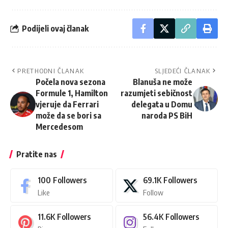
Podijeli ovaj članak
PRETHODNI ČLANAK
SLJEDEĆI ČLANAK
Počela nova sezona
Blanuša ne može
Formule 1, Hamilton
razumjeti sebičnost
vjeruje da Ferrari
delegata u Domu
može da se bori sa
naroda PS BiH
Mercedesom
Pratite nas
100
Followers
69.1K
Followers
Like
Follow
11.6K
Followers
56.4K
Followers