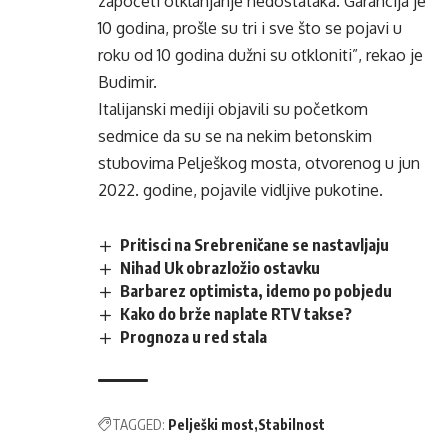
započeti otklanjanje nedostataka. Garancija je
10 godina, prošle su tri i sve što se pojavi u
roku od 10 godina dužni su otkloniti”, rekao je
Budimir.
Italijanski mediji objavili su početkom
sedmice da su se na nekim betonskim
stubovima Pelješkog mosta, otvorenog u jun
2022. godine, pojavile vidljive pukotine.
Pritisci na Srebreničane se nastavljaju
Nihad Uk obrazložio ostavku
Barbarez optimista, idemo po pobjedu
Kako do brže naplate RTV takse?
Prognoza u red stala
TAGGED:
Pelješki most
Stabilnost