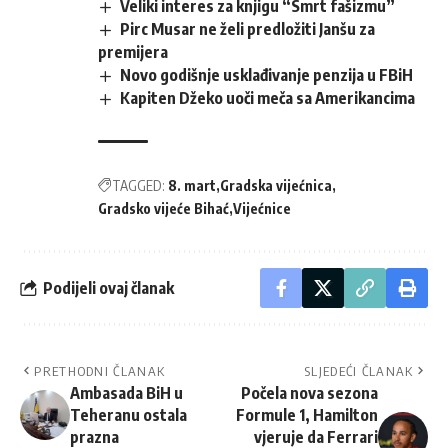
Veliki interes za knjigu “Smrt fašizmu”
Pirc Musar ne želi predložiti Janšu za
premijera
Novo godišnje usklađivanje penzija u FBiH
Kapiten Džeko uoči meča sa Amerikancima
TAGGED:
8. mart
Gradska vijećnica
Gradsko vijeće Bihać
Vijećnice
Podijeli ovaj članak
PRETHODNI ČLANAK
SLJEDEĆI ČLANAK
Ambasada BiH u
Počela nova sezona
Teheranu ostala
Formule 1, Hamilton
prazna
vjeruje da Ferrari