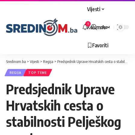
Vijesti
9
Kolumne
Aa
Veličina
slova
Favoriti
Sredinom.ba
>
Vijesti
>
Regija
>
Predsjednik Uprave Hrvatskih cesta o stabilnosti Pelješkog mosta
REGIJA
TOP TEME
Predsjednik Uprave
Hrvatskih cesta o
stabilnosti Pelješkog