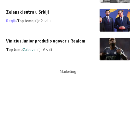
Zelenski sutra u Srbiji
Regija
Top teme
prije 2 sata
Vinicius Junior produžio ugovor s Realom
Top teme
Zabava
prije 6 sati
- Marketing -