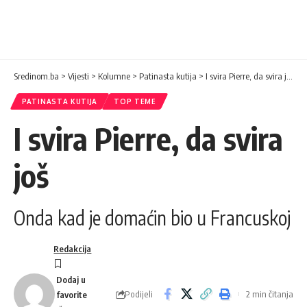
Sredinom.ba
>
Vijesti
>
Kolumne
>
Patinasta kutija
>
I svira Pierre, da svira još
PATINASTA KUTIJA
TOP TEME
I svira Pierre, da svira
još
Onda kad je domaćin bio u Francuskoj
Redakcija
Podijeli
2 min čitanja