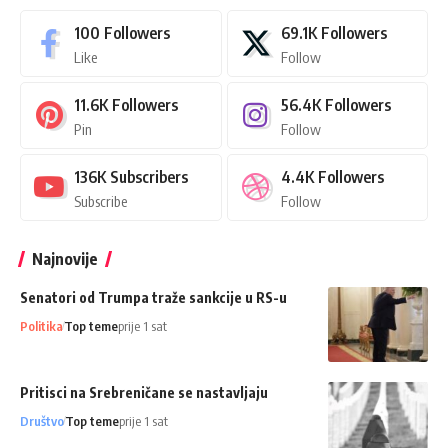
100
Followers
69.1K
Followers
Like
Follow
11.6K
Followers
56.4K
Followers
Pin
Follow
136K
Subscribers
4.4K
Followers
Subscribe
Follow
Najnovije
Senatori od Trumpa traže sankcije u RS-u
Politika
Top teme
prije 1 sat
Pritisci na Srebreničane se nastavljaju
Društvo
Top teme
prije 1 sat