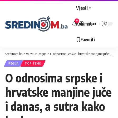
Vijesti
9
Kolumne
Aa
Veličina
slova
Favoriti
Sredinom.ba
>
Vijesti
>
Regija
>
O odnosima srpske i hrvatske manjine juče i danas, a sutra kako bude
REGIJA
TOP TEME
O odnosima srpske i
hrvatske manjine juče
i danas, a sutra kako