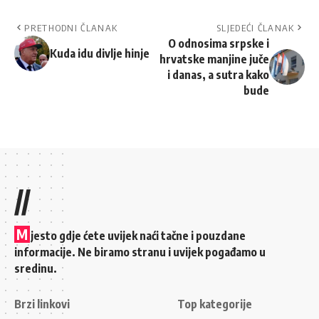
PRETHODNI ČLANAK
SLJEDEĆI ČLANAK
O odnosima srpske i
Kuda idu divlje hinje
hrvatske manjine juče
i danas, a sutra kako
bude
//
M
jesto gdje ćete uvijek naći tačne i pouzdane
informacije. Ne biramo stranu i uvijek pogađamo u
sredinu.
Brzi linkovi
Top kategorije