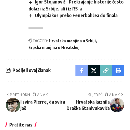
Igor Stojanović – Prekrajanje historije često
dolazi iz Srbije, ali i iz RS-a
Olympiakos preko Fenerbahčea do finala
TAGGED:
Hrvatska manjina u Srbiji
Srpska manjina u Hrvatskoj
Podijeli ovaj članak
PRETHODNI ČLANAK
SLJEDEĆI ČLANAK
I svira Pierre, da svira
Hrvatska kaznila
još
Draška Stanivukovića
Pratite nas