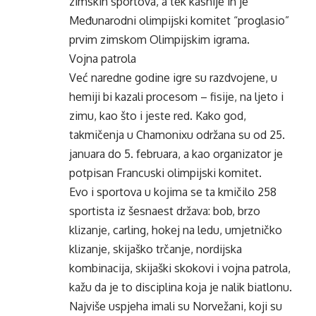
zimskih sportova, a tek kasnije ih je
Međunarodni olimpijski komitet “proglasio”
prvim zimskom Olimpijskim igrama.
Vojna patrola
Već naredne godine igre su razdvojene, u
hemiji bi kazali procesom – fisije, na ljeto i
zimu, kao što i jeste red. Kako god,
takmičenja u Chamonixu održana su od 25.
januara do 5. februara, a kao organizator je
potpisan Francuski olimpijski komitet.
Evo i sportova u kojima se ta kmičilo 258
sportista iz šesnaest država: bob, brzo
klizanje, carling, hokej na ledu, umjetničko
klizanje, skijaško trčanje, nordijska
kombinacija, skijaški skokovi i vojna patrola,
kažu da je to disciplina koja je nalik biatlonu.
Najviše uspjeha imali su Norvežani, koji su