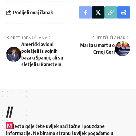
Podijeli ovaj članak
PRETHODNI ČLANAK
SLJEDEĆI ČLANAK
Američki avioni
Marta u martu o
poletjeli iz vojnih
Crnoj Gori
baza u Španiji, ali su
sletjeli u Ramstein
//
M
jesto gdje ćete uvijek naći tačne i pouzdane
informacije. Ne biramo stranu i uvijek pogađamo u