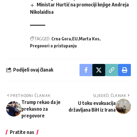
Ministar Hurtić na promociji knjige Andreja
Nikolaidisa
TAGGED:
Crna Gora
EU
Marta Kos
Pregovori o pristupanju
Podijeli ovaj članak
PRETHODNI ČLANAK
SLJEDEĆI ČLANAK
Trump rekao da je
U toku evakuacija
prekasno za
državljana BiH iz Irana
pregovore
Pratite nas