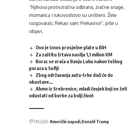
“Njihova protivzračna odbrana, zračne snage,
mornarica i rukovodstvo su uništeni. Žele
razgovarati. Rekao sam: Prekasno!”, piše u
objavi.
Ovo je iznos prosječne plate u BiH
Za zaštitu žrtava nasilja 1,1 milion KM
Borac se vraća u Banju Luku nakon teškog
poraza u Sofiji
Zbog održavanja auto-trke doći će do
obustave…
Ahmo iz Srebrenice, mladi čovjek koji ne želi
odustati od borbe za bolji život
TAGGED:
Američki napadi
Donald Trump