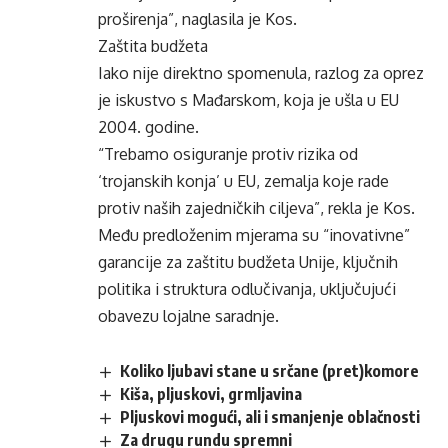
proširenja”, naglasila je Kos.
Zaštita budžeta
Iako nije direktno spomenula, razlog za oprez
je iskustvo s Mađarskom, koja je ušla u EU
2004. godine.
“Trebamo osiguranje protiv rizika od
‘trojanskih konja’ u EU, zemalja koje rade
protiv naših zajedničkih ciljeva”, rekla je Kos.
Među predloženim mjerama su “inovativne”
garancije za zaštitu budžeta Unije, ključnih
politika i struktura odlučivanja, uključujući
obavezu lojalne saradnje.
Koliko ljubavi stane u srčane (pret)komore
Kiša, pljuskovi, grmljavina
Pljuskovi mogući, ali i smanjenje oblačnosti
Za drugu rundu spremni