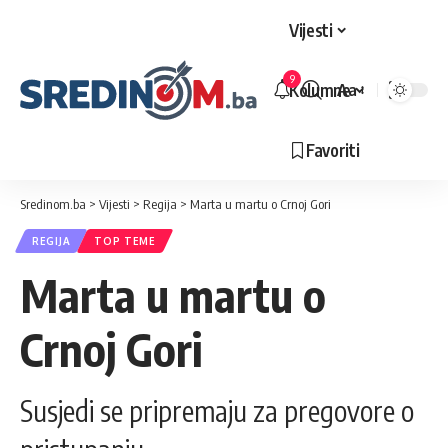
Vijesti
9
Kolumne
Aa
Veličina
slova
Favoriti
Sredinom.ba
>
Vijesti
>
Regija
>
Marta u martu o Crnoj Gori
REGIJA
TOP TEME
Marta u martu o
Crnoj Gori
Susjedi se pripremaju za pregovore o