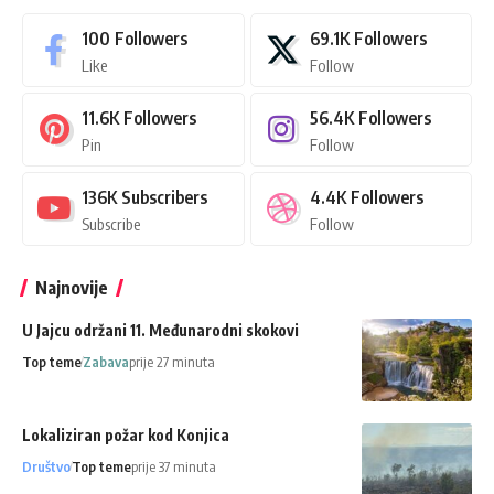
100
Followers
69.1K
Followers
Like
Follow
11.6K
Followers
56.4K
Followers
Pin
Follow
136K
Subscribers
4.4K
Followers
Subscribe
Follow
Najnovije
U Jajcu održani 11. Međunarodni skokovi
Top teme
Zabava
prije 27 minuta
Lokaliziran požar kod Konjica
Društvo
Top teme
prije 37 minuta