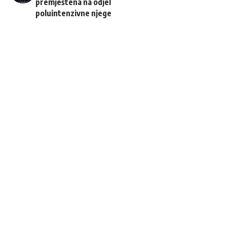
premještena na odjel
poluintenzivne njege