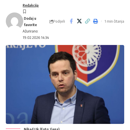
Redakcija
Podijeli
1 min čitanja
Ažurirano:
19.02.2026 14:34
Nihad Uk (Foto: Fena)