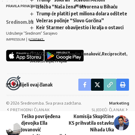
Izložba “Naša žena” otvorena u Bihaću
PRAVILA PRIVATNOSTI
REGIJA
Trump će platiti pet miliona dolara odštete
Večeras počinje “Slovo Gorčina”
Sredinom.ba
Keir Starmer obavijestio i kralja o ostavci
Udruženje “Sredinom” Sarajevo
|
IMPRESSUM
KONTAKT
TAGGED:
Carina
Elmedin Konaković
Reciprocitet
SNSD
Srbija
Trojka
Pratite nas
Podijeli ovaj članak
© 2026 Sredinom.ba. Sva prava zadržana.
Marketing
PRETHODNI ČLANAK
SLJEDEĆI ČLANAK
Teško povrijeđena
Komisija Skupštine
djevojka Ella
KS prihvatila ostavku
Jovanović
Nihada Uka