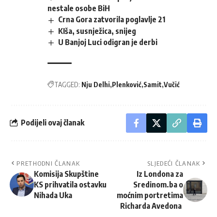
nestale osobe BiH
Crna Gora zatvorila poglavlje 21
KIša, susnježica, snijeg
U Banjoj Luci odigran je derbi
TAGGED:
Nju Delhi
Plenković
Samit
Vučić
Podijeli ovaj članak
PRETHODNI ČLANAK
SLJEDEĆI ČLANAK
Komisija Skupštine
Iz Londona za
KS prihvatila ostavku
Sredinom.ba o
Nihada Uka
moćnim portretima
Richarda Avedona