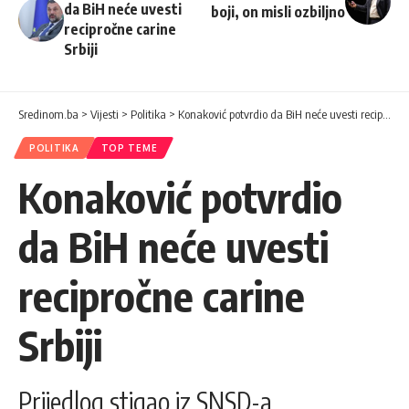
da BiH neće uvesti
boji, on misli ozbiljno
recipročne carine
Srbiji
Sredinom.ba
>
Vijesti
>
Politika
>
Konaković potvrdio da BiH neće uvesti recipročne carine Srbiji
POLITIKA
TOP TEME
Konaković potvrdio
da BiH neće uvesti
recipročne carine
Srbiji
Prijedlog stigao iz SNSD-a