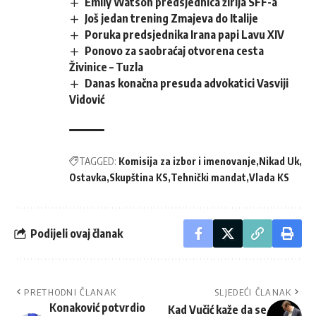
Emily Watson predsjednica žirija SFF-a
Još jedan trening Zmajeva do Italije
Poruka predsjednika Irana papi Lavu XIV
Ponovo za saobraćaj otvorena cesta
Živinice – Tuzla
Danas konačna presuda advokatici Vasviji
Vidović
TAGGED:
Komisija za izbor i imenovanje
Nikad Uk
Ostavka
Skupština KS
Tehnički mandat
Vlada KS
Podijeli ovaj članak
PRETHODNI ČLANAK
SLJEDEĆI ČLANAK
Konaković potvrdio
Kad Vučić kaže da se