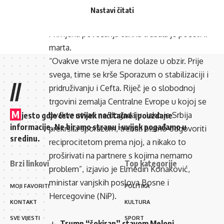
glasati jer, kako su obrazložili, prijedlog nije u
Nastavi čitati
skladu s međunarodnim sporazumima.
Primjena povećanja carina trebala je početi 1.
marta.
“Ovakve vrste mjera ne dolaze u obzir. Prije
svega, time se krše Sporazum o stabilizaciji i
//
pridruživanju i Cefta. Riječ je o slobodnoj
trgovini zemalja Centralne Evrope u kojoj se
M
ovakve stvari ne događaju. Iako je Srbija
jesto gdje ćete uvijek naći tačne i pouzdane
informacije. Ne biramo stranu i uvijek pogađamo u
prekršila sporazum, trebali bismo odgovoriti
sredinu.
reciprocitetom prema njoj, a nikako to
proširivati na partnere s kojima nemamo
Brzi linkovi
Top kategorije
problem”, izjavio je Elmedin Konaković,
ministar vanjskih poslova Bosne i
MOJI FAVORITI
POLITIKA
Hercegovine (NiP).
KONTAKT
KULTURA
SVE VIJESTI
SPORT
Trump “šokiran” stavom Meloni